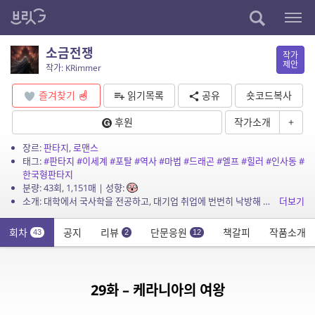
소금전쟁
작가
제안
작가: KRimmer
즐겨찾기
읽기목록
공유
숏코드복사
후원
작가소개
+
장르:
판타지
,
로맨스
태그:
#판타지
#이세계
#포탈
#역사
#마법
#드래곤
#엘프
#힐러
#인사동
#
한국형판타지
분량: 43회, 1,151매 | 성향:
소개: 대학에서 국사학을 전공하고, 대기업 취업에 번번히 낙방해 편의점에서 알바하던 강민준(28세)은 삼촌의 갑작스러운 죽음으로 인사동 고미술상을 물려받는다. 삼촌의 고미술상 지하에서 이...
더보기
회차
공지
리뷰
단문응원
책갈피
작품소개
43
2
12
29화 – 케라니아의 여왕