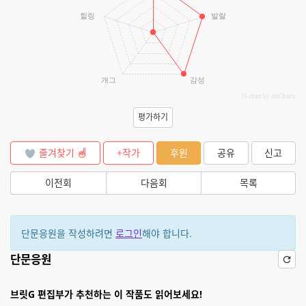
힐링
발랄
개그
감성
JS chart by amCharts
평가하기
즐겨찾기
+작가
후원
공유
신고
이전회
다음회
목록
단문응원을 작성하려면
로그인
해야 합니다.
단문응원
브릿G 편집부가 추천하는 이 작품도 읽어보세요!