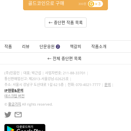
골드코인으로 구매
3
300
← 중단편 작품 목록
작품
리뷰
단문응원
책갈피
작품소개
2
← 전체 중단편 목록
(주)민음인
대표: 박근섭
사업자번호:
211-88-33701
통신판매업신고: 제2013-서울강남-02625호
주소: 서울시 강남구 도산대로 1길 62 5층
전화: 070-4021-7777
문의
IP현황&문의
데스크탑 버전
©
황금가지
All rights reserved.