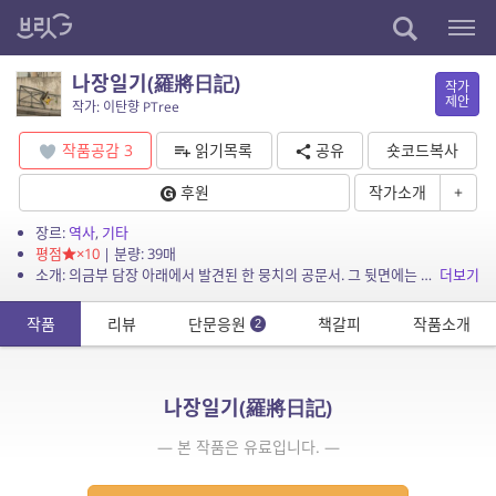
나장일기(羅將日記)
작가
제안
작가: 이탄향 PTree
작품공감
3
읽기목록
공유
숏코드복사
후원
작가소개
+
장르:
역사
,
기타
평점
×10
| 분량: 39매
소개: 의금부 담장 아래에서 발견된 한 뭉치의 공문서. 그 뒷면에는 이름 없는 나장의 기록이 남아 있었다. 그는 국가의 명을 집행하는 손이었다. 묻지 않았고, 망설이지 않았으며, 기억하지...
더보기
작품
리뷰
단문응원
책갈피
작품소개
2
나장일기(羅將日記)
— 본 작품은 유료입니다. —