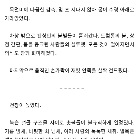
목덜미에 따끔한 감촉. 몇 초 지나지 않아 몸이 수렁 아래로
가라앉았다.
차창 밖으로 켄싱턴의 불빛들이 흘러갔다. 드럼통의 불, 상
점 간판, 몸을 웅크린 사람들의 실루엣. 모든 것이 멀어지면서
의식도 함께 희미해졌다.
마지막으로 움직인 손가락이 재킷 안쪽을 살짝 건드렸다.
– – – – – –
천장이 높았다.
녹슨 철골 구조물 사이로 촛불들이 불규칙하게 일렁였다.
기름 냄새, 비릿한 쇠 냄새, 여러 사람의 눅눅한 체취. 발목은