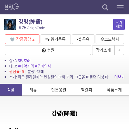
강령(降靈)
작가
제안
작가: OriginCode
작품공감
2
읽기목록
공유
숏코드복사
후원
작가소개
+
장르:
SF
,
호러
태그:
#마약거리
#구마의식
평점
×5
| 분량: 42매
소개: 미국 필라델피아 켄싱턴의 마약 거리. 그곳을 떠돌던 여성 마리솔은 어느 날 정체를 알 수 없는 구마 의식의 중심으로 끌려 들어간다.
더보기
작품
리뷰
단문응원
책갈피
작품소개
강령(降靈)