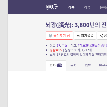
작품
리뷰
문학
뇌광(腦光): 3,800년의 
즐겨찾기
읽기목록
공
장르:
SF
,
무협
| 태그:
#하드SF
#SF소설
#환
평점
×5
| 분량: 180회, 1,717매
소개: SF 장르의 철학적 깊이와 무협·판타지의
회차
공지
리뷰
단문
180