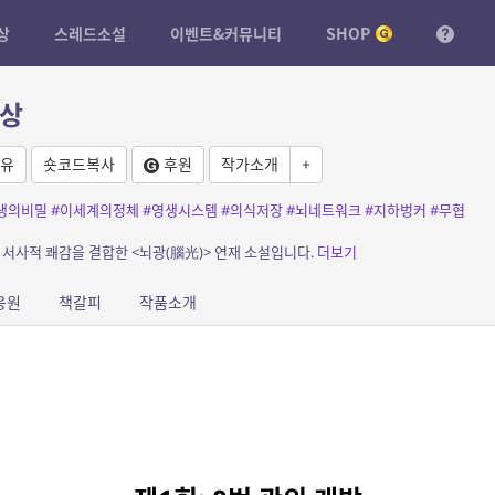
상
스레드소설
이벤트&커뮤니티
SHOP
잔상
유
숏코드복사
후원
작가소개
+
생의비밀
#이세계의정체
#영생시스템
#의식저장
#뇌네트워크
#지하벙커
#무협
 서사적 쾌감을 결합한 <뇌광(腦光)> 연재 소설입니다.
더보기
응원
책갈피
작품소개