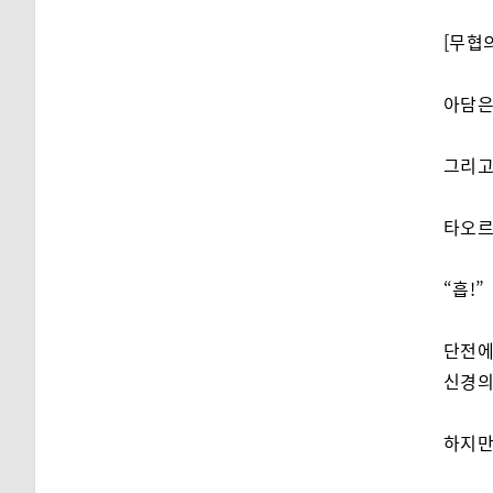
[무협의
아담은
그리
타오르
“흡!”
단전에
신경의
하지만