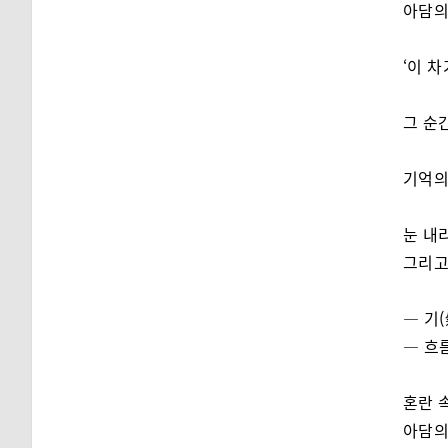
아담의
‘이 
그 순
기억의
눈 내
그리고
― 기
― 흐
혼란 
아담의