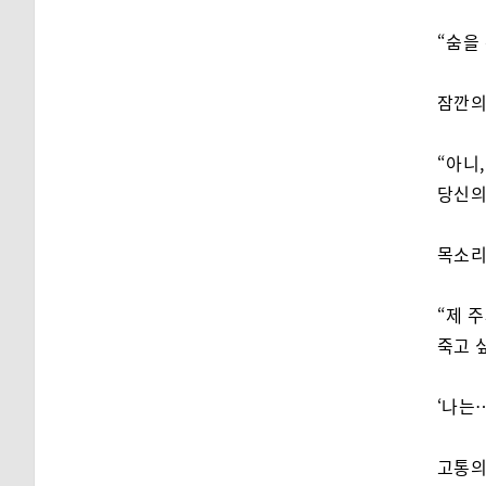
“숨을 
잠깐의
“아니
당신의
목소리
“제 
죽고 
‘나는
고통의