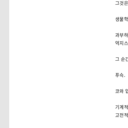
그것
생물학
과부하
억지스
그 순간
푸슥.
코와 
기계적
고전적