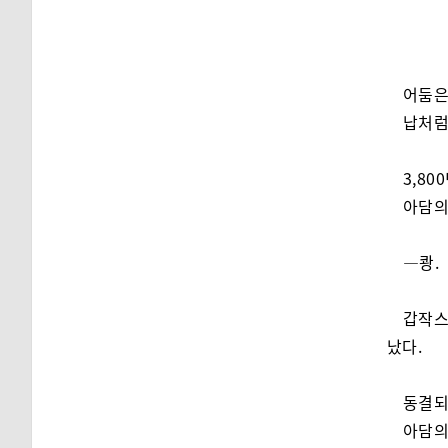
어둠은
납처럼
3,800
아담의
―쾅.
갑작스
났다.
동결되
아담의