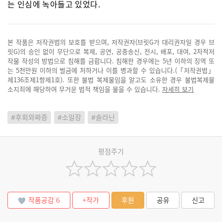
는 인심에 녹아들고 있었다.
본 작품은 저작권법의 보호를 받으며, 저작권자(브릿G가 대리권자일 경우 브
릿G)의 승인 없이 무단으로 복제, 공연, 공중송신, 전시, 배포, 대여, 2차적저
작물 작성의 방법으로 침해를 금합니다. 침해한 경우에는 5년 이하의 징역 또
는 5천만원 이하의 벌금에 처하거나 이를 병과할 수 있습니다.(「저작권법」
제136조제1항제1호). 또한 불법 복제물임을 알고도 소유한 경우 불법복제물
소지죄에 해당하여 무거운 법적 책임을 물을 수 있습니다.
자세히 보기
#후회와짜증
#소일장
#솔라닌
평점주기
작품공감
6
+작가
후원
공유
신고