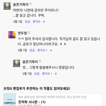
슬픈거북이
어쩐지! 나한테 감자만 주더라니!!
…잘 읽고 갑니다. 꾸벅.
3월 7일
·
답글
·
좋아요
·
#
연두빛
ㅋㅋ 읽어 주셔서 감사합니다. 작가님의 글도 잘 읽고 있습니
다. 공포가 장난아니더라구요. ㅎ ㅎ
3월 7일
·
답글
·
좋아요
1
·
#
슬픈거북이
앗… 그렇게 말씀해주시니 영광입니다.
3월 7일
·
답글
·
좋아요
1
·
#
브릿G 편집부가 추천하는 이 작품도 읽어보세요!
세상 끝에 남은 레즈비언 여자와 아무것도 아닌 남자의 단상
진저와 시나몬 – (1)
김유정 출판, 판타지