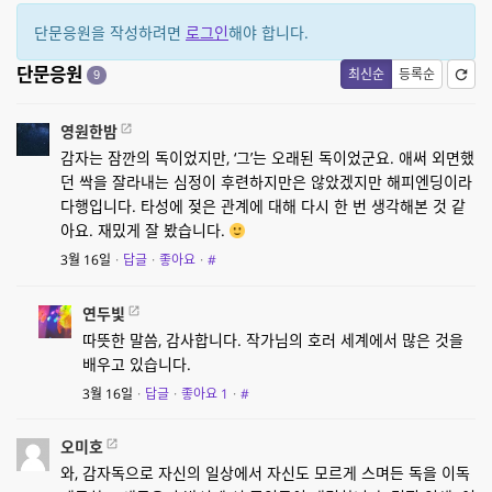
단문응원을 작성하려면
로그인
해야 합니다.
단문응원
최신순
등록순
9
영원한밤
감자는 잠깐의 독이었지만, ‘그’는 오래된 독이었군요. 애써 외면했
던 싹을 잘라내는 심정이 후련하지만은 않았겠지만 해피엔딩이라
다행입니다. 타성에 젖은 관계에 대해 다시 한 번 생각해본 것 같
아요. 재밌게 잘 봤습니다.
3월 16일
·
답글
·
좋아요
·
#
연두빛
따뜻한 말씀, 감사합니다. 작가님의 호러 세계에서 많은 것을
배우고 있습니다.
3월 16일
·
답글
·
좋아요
1
·
#
오미호
와, 감자독으로 자신의 일상에서 자신도 모르게 스며든 독을 이독