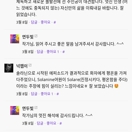
제독하고 새로운 출발선에 선 주인공이 대견합니다. 멋진 인생 (어
느 것에도 중독되지 않는) 자신만의 삶을 이뤄내길 바랍니다. 잘
읽었습니다.
3월 8일
·
답글
·
좋아요
·
#
연두빛
작가님, 읽어 주시고 좋은 말씀 남겨주셔서 감사합니다. ^~^
3월 8일
·
답글
·
좋아요
1
·
#
넉잽이
솔라닌으로 시작된 에피소드가 결과적으로 화자에게 평온을 가져
다주었으니, Solanine어원이 Solare(진정시키다, 평온함을 주다)
이라는 주장에 힘이 실리는? 느낌이네요ㅎ 잘 보았습니다
3월 8일
·
답글
·
좋아요
1
·
#
연두빛
작가님의 멋진 해석에 감사드립니다. ^~^
3월 8일
·
답글
·
좋아요
·
#