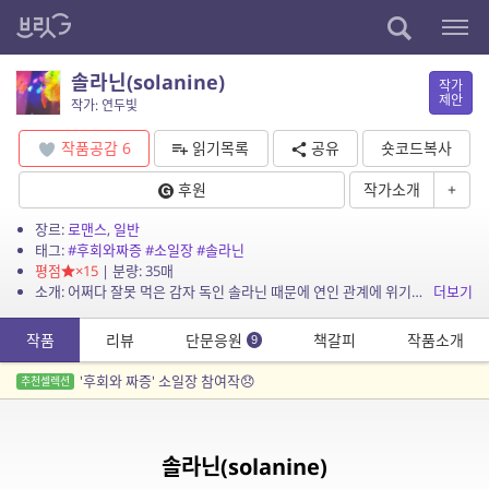
솔라닌(solanine)
작가
제안
작가: 연두빛
작품공감
6
읽기목록
공유
숏코드복사
후원
작가소개
+
장르:
로맨스
,
일반
태그:
#후회와짜증
#소일장
#솔라닌
평점
×15
| 분량: 35매
소개: 어쩌다 잘못 먹은 감자 독인 솔라닌 때문에 연인 관계에 위기가 찾아오고, 그 위기는 다시 관계를 다르게 만든다.
더보기
작품
리뷰
단문응원
책갈피
작품소개
9
'후회와 짜증' 소일장 참여작😞
추천셀렉션
솔라닌(solanine)