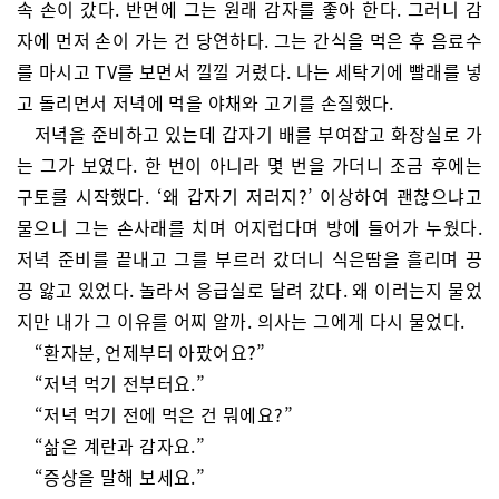
속 손이 갔다. 반면에 그는 원래 감자를 좋아 한다. 그러니 감
자에 먼저 손이 가는 건 당연하다. 그는 간식을 먹은 후 음료수
를 마시고 TV를 보면서 낄낄 거렸다. 나는 세탁기에 빨래를 넣
고 돌리면서 저녁에 먹을 야채와 고기를 손질했다.
저녁을 준비하고 있는데 갑자기 배를 부여잡고 화장실로 가
는 그가 보였다. 한 번이 아니라 몇 번을 가더니 조금 후에는
구토를 시작했다. ‘왜 갑자기 저러지?’ 이상하여 괜찮으냐고
물으니 그는 손사래를 치며 어지럽다며 방에 들어가 누웠다.
저녁 준비를 끝내고 그를 부르러 갔더니 식은땀을 흘리며 끙
끙 앓고 있었다. 놀라서 응급실로 달려 갔다. 왜 이러는지 물었
지만 내가 그 이유를 어찌 알까. 의사는 그에게 다시 물었다.
“환자분, 언제부터 아팠어요?”
“저녁 먹기 전부터요.”
“저녁 먹기 전에 먹은 건 뭐에요?”
“삶은 계란과 감자요.”
“증상을 말해 보세요.”