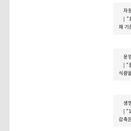
자
| 
재 기
운
| 
식량을
생
| 
감축은