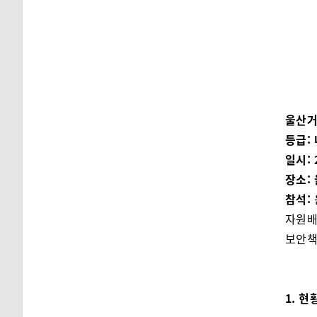
울산거
등급:
일시: 2
장소:
참석:
자원배
보안책
1. 현