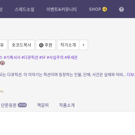
상
스레드소설
이벤트&커뮤니티
SHOP
유
숏코드복사
후원
작가소개
+
스
#기록서사
#다큐픽션
#SF
#사실주의
#루세온
소개: 좀비 바이러스 루세온. 기록물로만 전개되는 다큐픽션. 이 이야기는 픽션이며 등장하는 인물, 단체, 사건은 실제와 어떠한 관련도 없음을 밝힙니다.
더보
바)
단문응원
책갈피
작품소개
3038