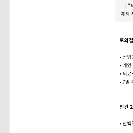
| 
계적 
토의결
• 산
• 개인
• 의
• 7일
안건 
• 단백