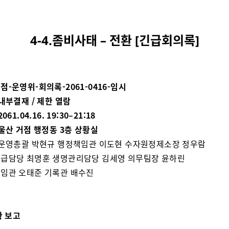
4-4.좀비사태 – 전환 [긴급회의록]
점-운영위-회의록-2061-0416-임시
 내부결재 / 제한 열람
061.04.16. 19:30–21:18
 울산 거점 행정동 3층 상황실
운영총괄 박현규 행정책임관 이도현 수자원정제소장 정우람
급담당 최명훈 생명관리담당 김세영 의무팀장 윤하린
임관 오태준 기록관 배수진
황 보고