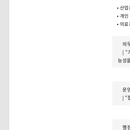
• 산
• 개인
• 의
의
| 
능성을
운
| 
행