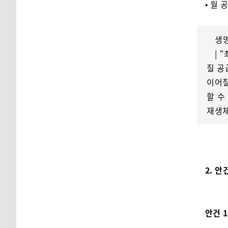
• 월 
생
| 
질 공
이어질
할 수
재생체
2. 
안건 