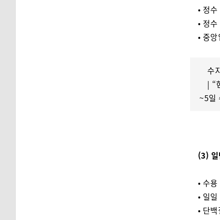
• 정수
• 정수
• 중
수
| 
~5일
(3)
• 수용
• 일일
• 단백