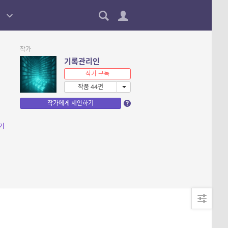
작가
기록관리인
작가 구독
작품 44편
작가에게 제안하기
기