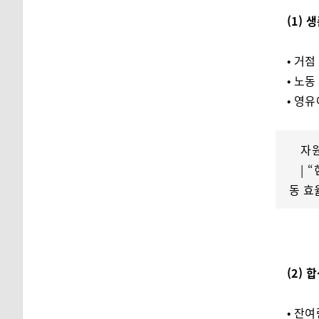
(1) 
• 거점
• 노동
• 영유
자
| 
동 효
(2) 
• 잔여