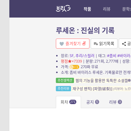
작품
리뷰
문학
루세온 : 진실의 기록
즐겨찾기
읽기목록
공
장르:
SF
,
추리/스릴러
| 태그:
#좀비
#바이러
평점
×7339
| 분량: 271회, 2,777매 | 성향:
가격:
270화 무료
1
웹의 기능을 활용한 독특한 소설들🌐
추천셀렉션
재구성 팬픽) [파열(破裂)]
추천리뷰
(리뷰어: 노르
회차
공지
리뷰
271
5
3