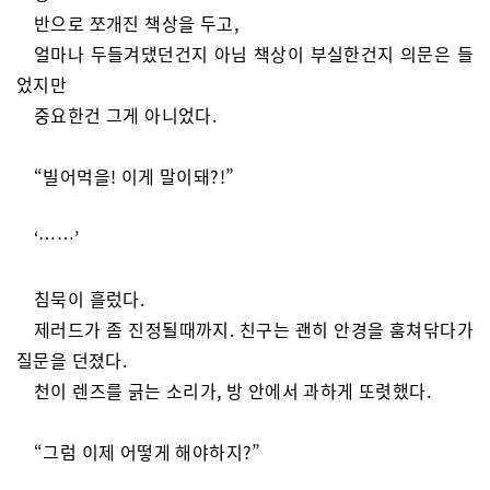
반으로 쪼개진 책상을 두고,
얼마나 두들겨댔던건지 아님 책상이 부실한건지 의문은 들
었지만
중요한건 그게 아니었다.
“빌어먹을! 이게 말이돼?!”
‘……’
침묵이 흘렀다.
제러드가 좀 진정될때까지. 친구는 괜히 안경을 훔쳐닦다가
질문을 던졌다.
천이 렌즈를 긁는 소리가, 방 안에서 과하게 또렷했다.
“그럼 이제 어떻게 해야하지?”