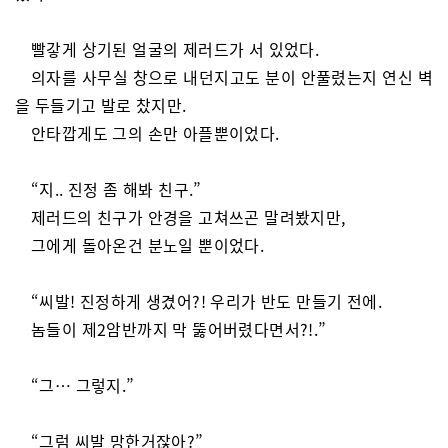
빨갛게 상기된 얼굴의 제러드가 서 있었다.
의자를 사무실 창으로 내던지고도 분이 안풀렸는지 연신 벽
을 두들기고 발로 찼지만.
안타깝게도 그의 손만 아플뿐이었다.
“지.. 진정 좀 해봐 친구.”
제러드의 친구가 안경을 고쳐쓰곤 말려봤지만,
그에게 돌아온건 분노일 뿐이었다.
“씨발! 진정하게 생겼어?! 우리가 반도 만들기 전에.
놈들이 제2암반까지 막 뚫어버렸다면서?!.”
“그… 그렇지.”
“그럼 씨발 망한거잖아?”