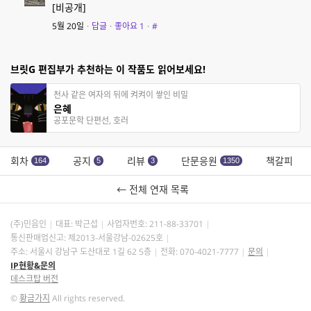
[비공개]
5월 20일
·
답글
·
좋아요
1
·
#
브릿G 편집부가 추천하는 이 작품도 읽어보세요!
천사 같은 여자의 뒤에 켜켜이 쌓인 비밀
은혜
공포문학 단편선, 호러
회차
공지
리뷰
단문응원
책갈피
164
5
3
1350
← 전체 연재 목록
(주)민음인
대표: 박근섭
사업자번호:
211-88-33701
통신판매업신고: 제2013-서울강남-02625호
주소: 서울시 강남구 도산대로 1길 62 5층
전화: 070-4021-7777
문의
IP현황&문의
데스크탑 버전
©
황금가지
All rights reserved.