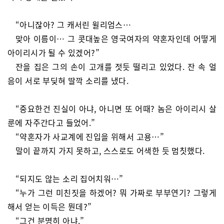
“아니잖아? 그 캐서린 윌리엄스…
맞아 이름이… 그 콧대높은 영국여자의 약혼자인데 어떻게
아이리시가 될 수 있겠어?”
잔을 집은 그의 손이 고개를 젓듯 떨리고 있었다. 잔 속 얼
음이 서로 부딪혀 딸깍 소리를 냈다.
“중요한건 진실이 아냐, 아니면 또 어때? 놈은 아이리시 살
룬에 자주간다고 들었어.”
“약혼자가 사교계에 진입을 위해서 고용…”
말이 끝까지 가지 못하고, 스스로도 어색한 듯 멈칫했다.
“되지도 않는 소리 집어치워…”
“누가 그런 미친짓을 하겠어? 뭐 가짜로 부부연기? 그렇게
해서 얻는 이득은 뭔데?”
“그건 분명히 아냐.”