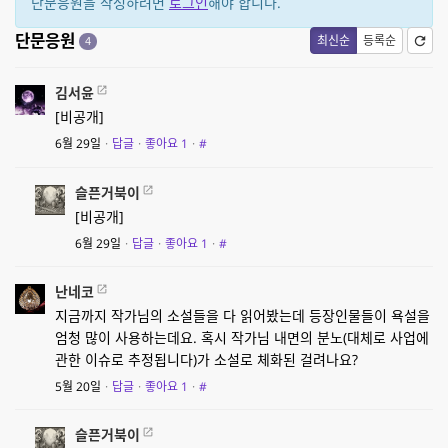
단문응원을 작성하려면
로그인
해야 합니다.
단문응원
최신순
등록순
4
김서윤
[비공개]
6월 29일
·
답글
·
좋아요
1
·
#
슬픈거북이
[비공개]
6월 29일
·
답글
·
좋아요
1
·
#
난네코
지금까지 작가님의 소설들을 다 읽어봤는데 등장인물들이 욕설을
엄청 많이 사용하는데요. 혹시 작가님 내면의 분노(대체로 사업에
관한 이슈로 추정됩니다)가 소설로 체화된 걸려나요?
5월 20일
·
답글
·
좋아요
1
·
#
슬픈거북이