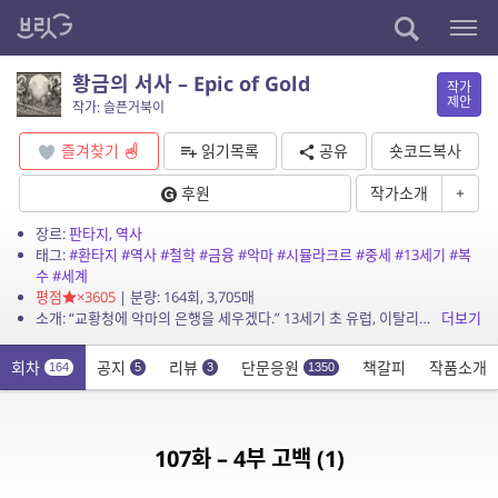
황금의 서사 – Epic of Gold
작가
제안
작가: 슬픈거북이
즐겨찾기
읽기목록
공유
숏코드복사
후원
작가소개
+
장르:
판타지
,
역사
태그:
#환타지
#역사
#철학
#금융
#악마
#시뮬라크르
#중세
#13세기
#복
수
#세계
평점
×3605
| 분량: 164회, 3,705매
소개: “교황청에 악마의 은행을 세우겠다.” 13세기 초 유럽, 이탈리아. 종교와 권력, 자본이 삼분된 시대. 금세공사 루카는 가족을 잃은 복수심으로 가문의 원수들을 향한 전례 없는 계획...
더보기
회차
공지
리뷰
단문응원
책갈피
작품소개
164
5
3
1350
107화 – 4부 고백 (1)