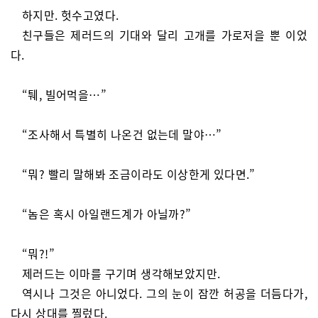
하지만. 헛수고였다.
친구들은 제러드의 기대와 달리 고개를 가로저을 뿐 이었
다.
“퉤, 빌어먹을…”
“조사해서 특별히 나온건 없는데 말야…”
“뭐? 빨리 말해봐 조금이라도 이상한게 있다면.”
“놈은 혹시 아일랜드계가 아닐까?”
“뭐?!”
제러드는 이마를 구기며 생각해보았지만.
역시나 그것은 아니었다. 그의 눈이 잠깐 허공을 더듬다가,
다시 상대를 찔렀다.