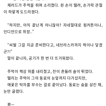
제러드가 주먹을 쥐며 소리쳤다. 쥔 손이 떨려, 손가락 관절
이 하얗게 도드라졌다.
“하지만, 아직 끝난게 아니잖아? 자네말대로 핑커튼이나,
인디언으로 위장..”
“씨발 그걸 지금 준비한다고, 네브라스카까지 퍽이나 닿겠
군?!”
말이 끝나자, 공기가 한 번 더 뜨거워졌다.
주먹이 책상 위를 내리쳤고, 잔이 흔들려 술이 튀었다.
떨리는 주먹이 그의 동료의 눈앞까지 다가섰지만,
애꿎은 탁자를 부수는 걸로 끝이났다. 동료는 숨을 삼킨 채,
눈만 굴렸다.
쾅ㅡ