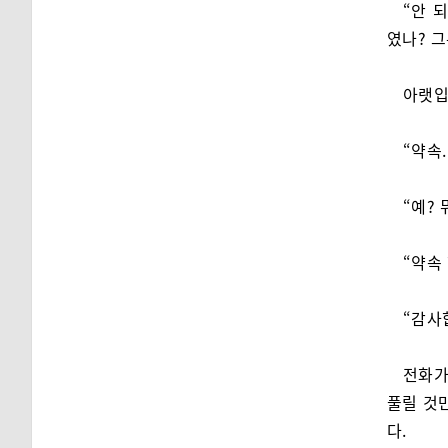
“안 
였나? 
아랫입
“약속.
“예? 
“약속
“감사
전화가
풀릴 것
다.