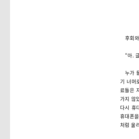
후회와
“아.
누가 
기 너머
료들은 
가지 않
다시 휴
휴대폰을
처럼 울