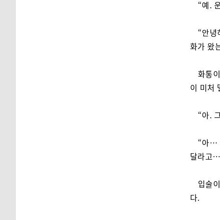
“예.
“안녕
화가 왔
화통이
이 미처
“아.
“아…
달라고…
입술이
다.