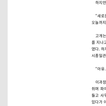
하지만
“새로
오늘까지
고개는
를 지나
였다. 하
시종일관
“아유.
이과장
쥐며 파
들고 사
있다가 