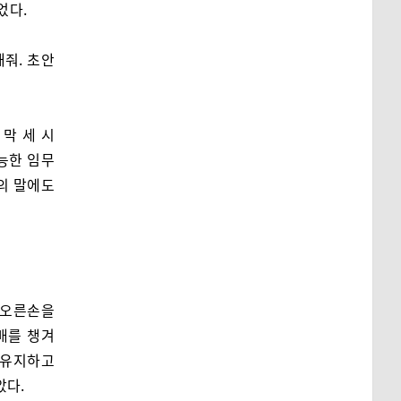
었다.
줘. 초안
막 세 시
능한 임무
장의 말에도
 오른손을
배를 챙겨
 유지하고
았다.