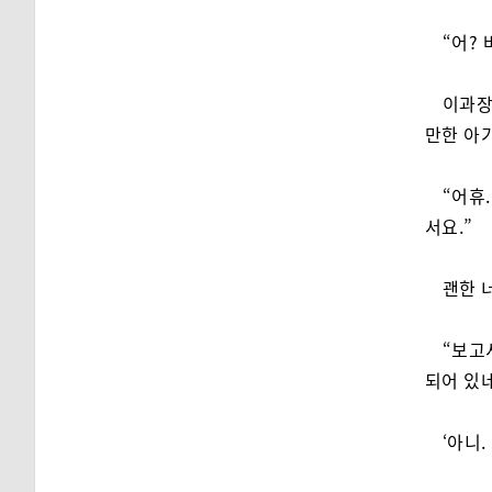
“어?
이과장
만한 아
“어휴
서요.”
괜한 
“보고
되어 있네
‘아니