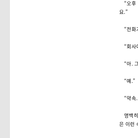
“오후
요.”
“전화
“회사
“아.
“예.”
“약속.
명백히
은 이런 