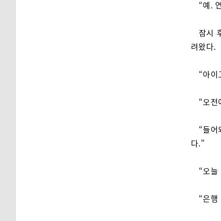
“예. 
잠시 
려왔다.
“아이
“오전
“들어
다.”
“오늘
“은행