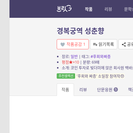
작품
리뷰
문학
경복궁역 성춘향
작품공감
1
읽기목록
공
장르:
일반
| 태그:
#후회와짜증
평점
×10
| 분량: 69매
소개: 코인 투자로 빚더미에 앉은 회사원 백
'후회와 짜증' 소일장 참여작😞
추천셀렉션
작품
리뷰
단문응원
책
5