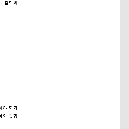
… 철민씨
숴야 화가
아와 꽂혔