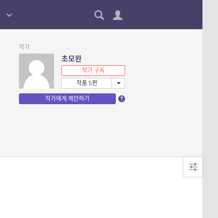
작가
초모완
작가 구독
작품 5편
작가에게 제안하기