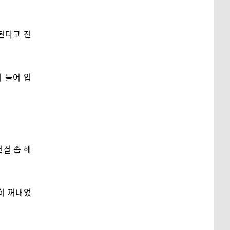
된다고 전
 들어 입
연결 좀 해
히 꺼내었