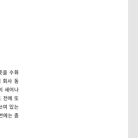
뜻을 수화
 회사 동
이 새어나
 전에 또
쓰여 있는
번에는 좀