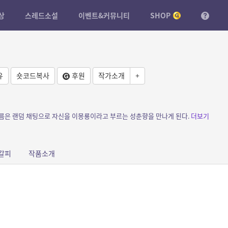
상
스레드소설
이벤트&커뮤니티
SHOP
유
숏코드복사
후원
작가소개
+
바름은 랜덤 채팅으로 자신을 이몽룡이라고 부르는 성춘향을 만나게 된다.
더보기
갈피
작품소개