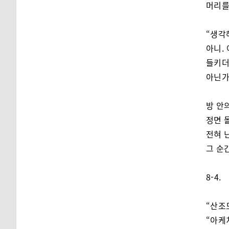
머리를
“생각
아니.
들키더
아닌가
방 안
정면 
전혀 
그 순
8-4.
“산조
“아케