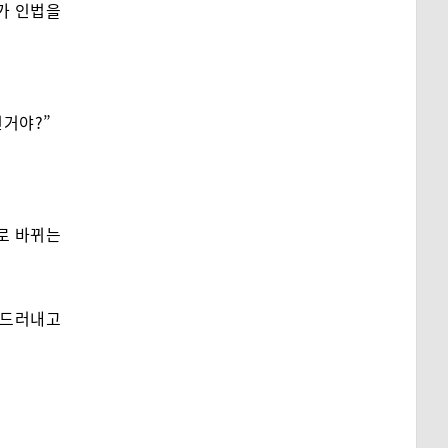
가 인법을
런거야?”
로 바뀌는
 드러내고