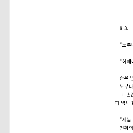
8-3.
“노부
“히에
좁은 
노부나
그 손
피 냄새 
“제놈
천황의