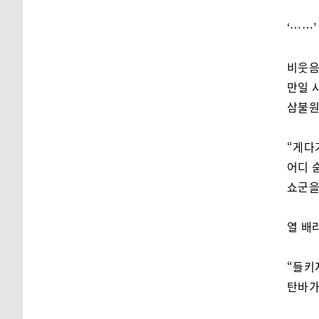
‘……’
비웃음
만일 
삼불원
“게다
어디 
쇼군을
열 배
“들키
탄바가