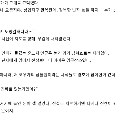
가가 고개를 끄덕였다.
 내 요충지야. 상업지구 한복판에, 잠복한 닌자 놈들 까지… 누가 
고. 도망갈꺼다라…”
 시선이 지도를 향해. 무겁게 내려앉았다.
 인파가 들끓는 혼노지 인근은 눈과 귀가 넘쳐흐르는 자리였다.
 닌자에게 있어서 전장보다 더 어려운 임무장소였다.
 아니라, 저 코우가의 삼불원이라는 녀석들도 경호에 참여한거 같더
. 진짜로 있는거였어?”
 거기에 들인 돈이 젤 많았다. 전설로 치부하기엔 다케다 신켄이 
 말이지.