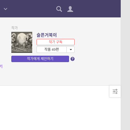
작가
슬픈거북이
작가 구독
작품 49편
작가에게 제안하기
기