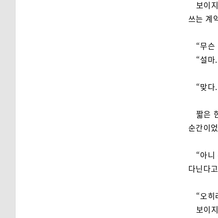
보이지
쓰는 계
“무슨
“설마
“맞다.
짧은 
순간이었
“아니
다닌다고
“오히
보이지