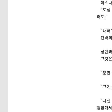
야스나
“도심
러도.”
“내빼
탄바의
상단과
그것은
“뿐만
“그게
“사실
찝집해서