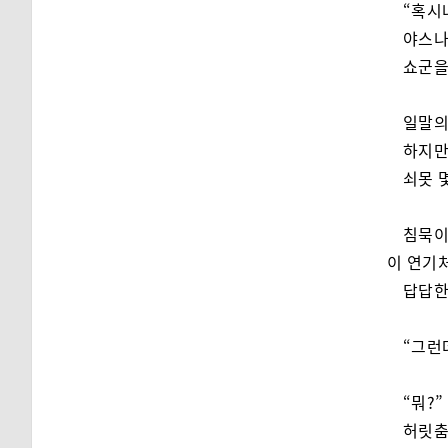
“혹시
야스나
쇼군을
일말의
하지만
쇠못 
침묵이
이 연기
답답한
“그런
“뭐?”
허릿춤