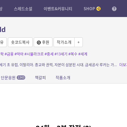
상
스레드소설
이벤트&커뮤니티
SHOP
ld
유
숏코드복사
후원
작가소개
+
철학
#금융
#악마
#시뮬라크르
#중세
#13세기
#복수
#세계
소개: “교황청에 악마의 은행을 세우겠다.” 13세기 초 유럽, 이탈리아. 종교와 권력, 자본이 삼분된 시대. 금세공사 루카는 가족을 잃은 복수심으로 가문의 원수들을 향한 전례 없는 계획...
더보
단문응원
책갈피
작품소개
1343