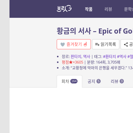
작품
리뷰
문학
황금의 서사 – Epic of Go
즐겨찾기
읽기목록
공
장르:
판타지
,
역사
| 태그:
#환타지
#역사
#
평점
×3605
| 분량: 164회, 3,705매
회차
공지
리뷰
164
5
3