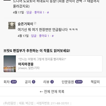
드디어 도요토미 히데요시 등장! (최종 관직이 관백 -> 태합까지
올라갔지요)
4월 17일
·
답글
·
좋아요
1
·
#
슬픈거북이
여기선 뭐 여기 한장면만 언급됩니다 ㅋㅋㅋ
4월 17일
·
답글
·
좋아요
1
·
#
브릿G 편집부가 추천하는 이 작품도 읽어보세요!
"언니는 어떻게 그렇게 정리를 빨리해요?"
마지마경웅
jinwon, 일반/기타
회차
공지
리뷰
단문응원
책갈피
164
5
3
1344
← 전체 연재 목록
(주)민음인
대표: 박근섭
사업자번호:
211-88-33701