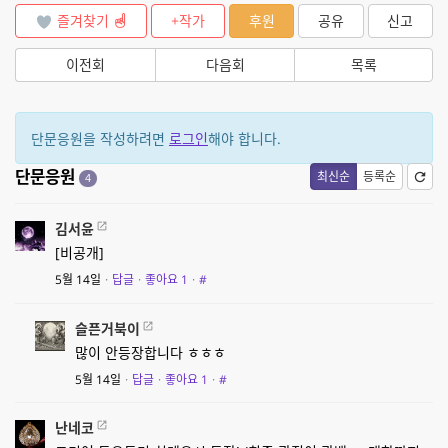
즐겨찾기
+작가
후원
공유
신고
이전회
다음회
목록
단문응원을 작성하려면
로그인
해야 합니다.
단문응원
최신순
등록순
4
김서윤
[비공개]
5월 14일
·
답글
·
좋아요
1
·
#
슬픈거북이
많이 안등장합니다 ㅎㅎㅎ
5월 14일
·
답글
·
좋아요
1
·
#
난네코