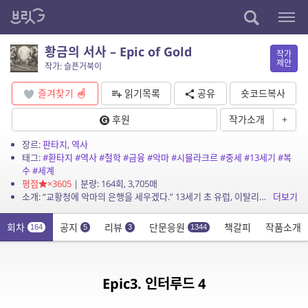
황금의 서사 – Epic of Gold
작가
제안
작가: 슬픈거북이
즐겨찾기
읽기목록
공유
숏코드복사
후원
작가소개
+
장르:
판타지
,
역사
태그:
#환타지
#역사
#철학
#금융
#악마
#시뮬라크르
#중세
#13세기
#복
수
#세계
평점
×3605
| 분량: 164회, 3,705매
소개: “교황청에 악마의 은행을 세우겠다.” 13세기 초 유럽, 이탈리아. 종교와 권력, 자본이 삼분된 시대. 금세공사 루카는 가족을 잃은 복수심으로 가문의 원수들을 향한 전례 없는 계획...
더보기
회차
공지
리뷰
단문응원
책갈피
작품소개
164
5
3
1344
Epic3. 인터루드 4