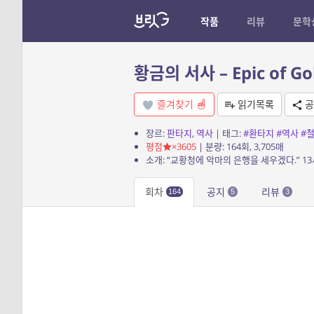
작품
리뷰
문학
황금의 서사 – Epic of Go
즐겨찾기
읽기목록
공
장르:
판타지
,
역사
| 태그:
#환타지
#역사
#
평점
×3605
| 분량: 164회, 3,705매
회차
공지
리뷰
164
5
3