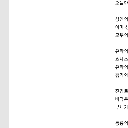
오늘만
상인의
이미 
모두의
유곽의
호사스
유곽의
흙기와
진입로
바닥은
부채가
등롱의