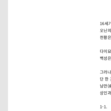
16세
오닌의
천황은
다이묘
백성은
그러나
단 한
남만(
상인과
1-1.