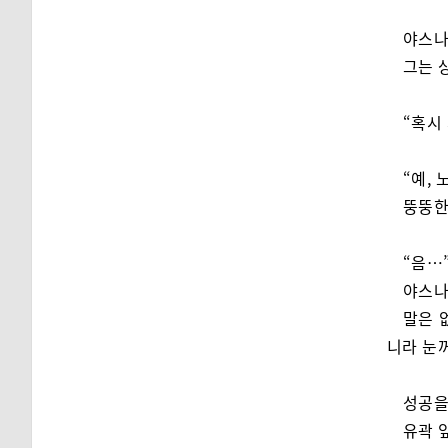
야스나
그는 
“혹시
“예,
뚱뚱한
“음…
야스나
말은 
니라 눈
성공을
유곽 