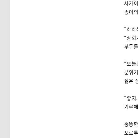
사카이
종이의
“하하
“상회
부두를
“오늘
분위기
젊은 
“좋지
기루에
뚱뚱한
포르투