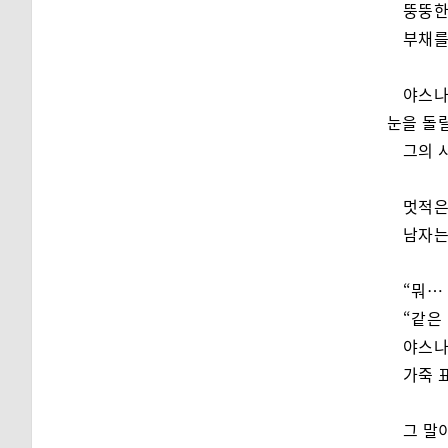
뚱뚱한
부채를
야스나
눈을 돌릴
그의 
멋적은
남자는
“뭐…
“같은
야스나
가죽 
그 말