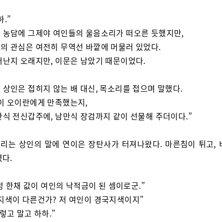
.”
 농담에 그제야 여인들의 울음소리가 떠오른 듯했지만,
의 관심은 여전히 무역선 바깥에 머물러 있었다.
떠난지 오래지만, 이문은 남았기 때문이었다.
 상인은 접히지 않는 배 대신, 목소리를 접으며 말했다.
이 오이란에게 만족했는지,
만식 전신갑주에, 남만식 장검까지 같이 선물해 주더이다.”
리는 상인의 말에 연이은 장탄사가 터져나왔다. 마른침이 튀고, 
렸다.
. 성 한채 값이 여인의 낙적금이 된 셈이로군.”
지색이 다른건가? 저 여인이 경국지색이지”
그렇고 말고 하하.”