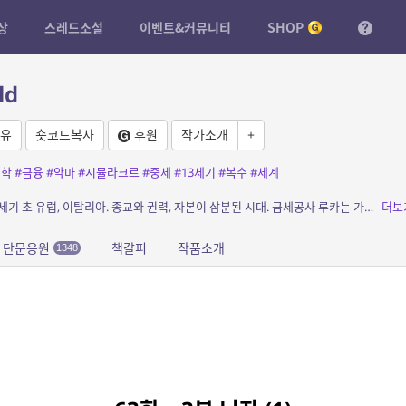
상
스레드소설
이벤트&커뮤니티
SHOP
ld
유
숏코드복사
후원
작가소개
+
철학
#금융
#악마
#시뮬라크르
#중세
#13세기
#복수
#세계
소개: “교황청에 악마의 은행을 세우겠다.” 13세기 초 유럽, 이탈리아. 종교와 권력, 자본이 삼분된 시대. 금세공사 루카는 가족을 잃은 복수심으로 가문의 원수들을 향한 전례 없는 계획...
더보
단문응원
책갈피
작품소개
1348