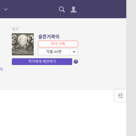
작가
슬픈거북이
작가 구독
작품 49편
작가에게 제안하기
기