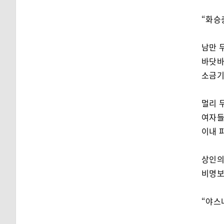
“화승
남만 
바닷바
소금기
멀리 
여자들
이내 
상인의
비명보
“야스