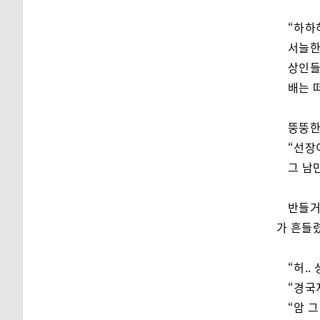
“하하하
서늘한
상인들
배는 
뚱뚱한
“선장
그 남
반들거
가 흔들
“허.
“경국
“암 