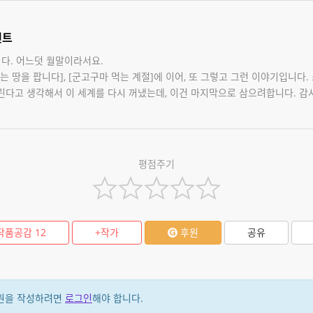
멘트
다. 어느덧 월말이라서요.
는 땅을 팝니다], [군고구마 먹는 계절]에 이어, 또 그렇고 그런 이야기입니다.
린다고 생각해서 이 세계를 다시 꺼냈는데, 이건 마지막으로 삼으려합니다. 감
평점주기
작품공감
12
+작가
후원
공유
원을 작성하려면
로그인
해야 합니다.