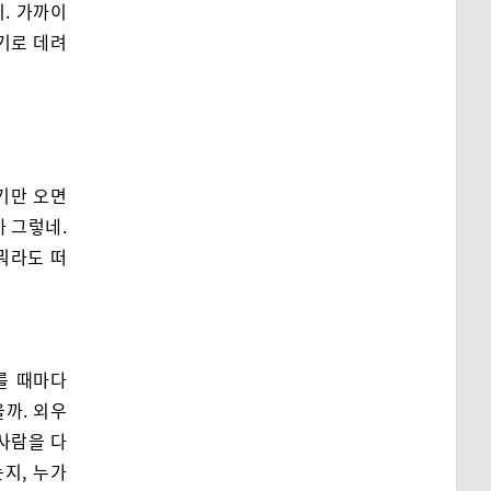
지. 가까이
여기로 데려
여기만 오면
까 그렇네.
뭐라도 떠
를 때마다
을까. 외우
 사람을 다
지, 누가