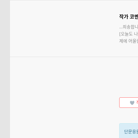
작가 코
…죄송합니
[오늘도 나
제에 어울
단문응