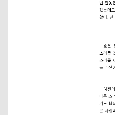
넌 한동안
갔는데도 
왔어. 넌
흐음.
소리를 많
소리를 
들고 싶
예전에
다른 소리
기도 힘들
른 사람