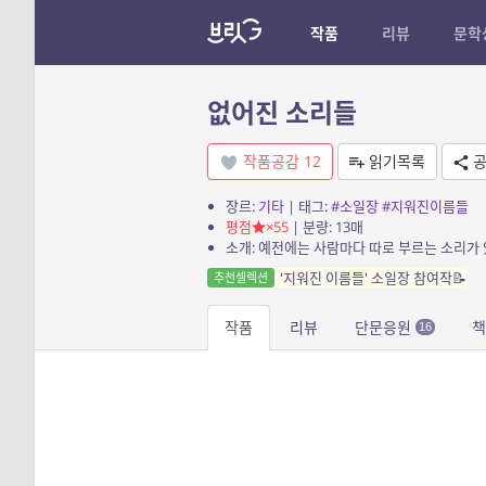
작품
리뷰
문학
없어진 소리들
작품공감
12
읽기목록
공
장르:
기타
| 태그:
#소일장
#지워진이름들
평점
×55
| 분량: 13매
소개: 예전에는 사람마다 따로 부르는 소리가 
'지워진 이름들' 소일장 참여작📝
추천셀렉션
작품
리뷰
단문응원
책
16