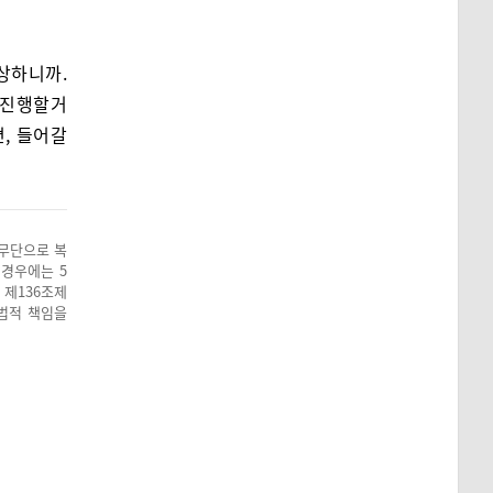
상하니까.
 진행할거
면, 들어갈
 무단으로 복
 경우에는 5
 제136조제
 법적 책임을