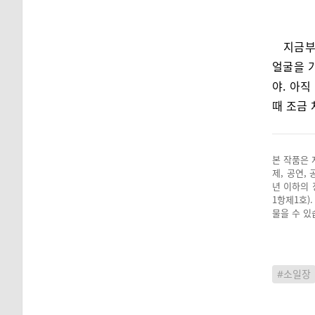
지금부
얼굴을 
야. 아직
때 조금 
본 작품은 
제, 공연,
년 이하의 
1항제1호)
물을 수 있
#소일장