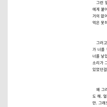
그런 
에게 붙
거의 없어
억은 못
그러고
가 너를
너를 낳았
소리가 
있었던걸
왜 그
도 해. 
만. 그래