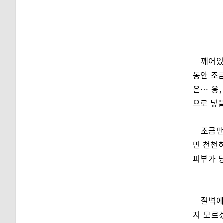
깨어있
동안 조금
은… 응,
으로 넣을
조금만
면 천천히
피부가 
절벽에
지 모르