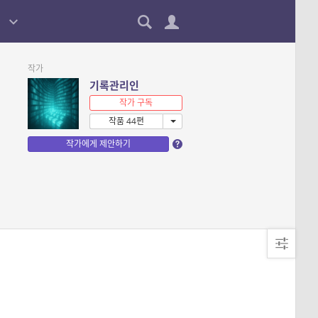
작가
기록관리인
작가 구독
작품 44편
작가에게 제안하기