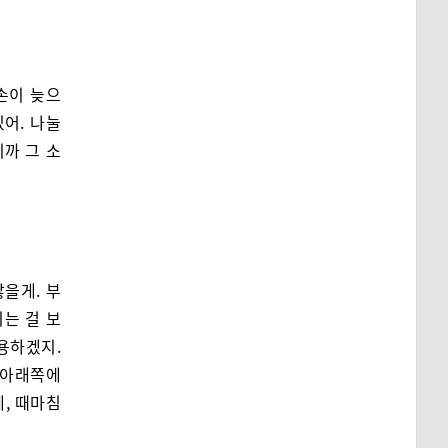
손이 늦으
있어. 나눌
니까 그 소
않을게. 부
기는 걸 보
조용하겠지.
. 아래쪽에
, 때마침