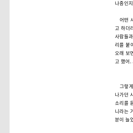
나중인지,
어떤 
고 하더
사람들과
리를 붙이
오래 보
고 했어.
그렇게
나가던 
소리를 
니라는 거
분이 늘었