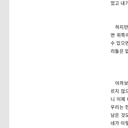
었고 내
하지만
면 위쪽이
수 있으면
리들은 
아까보
르지 않으
니 이제 
우리는 한
남은 것
네가 이