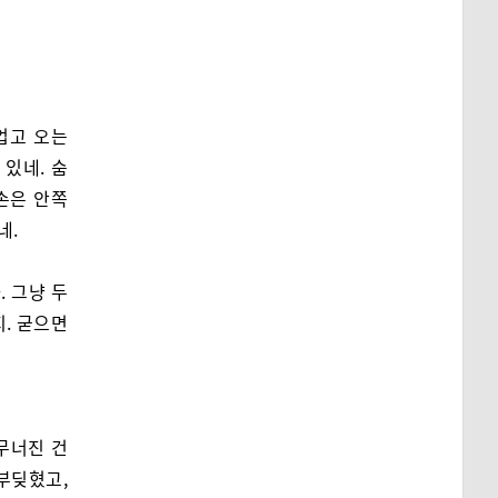
업고 오는
 있네. 숨
 손은 안쪽
네.
. 그냥 두
지. 굳으면
 무너진 건
부딪혔고,