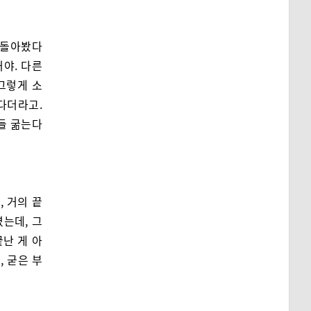
 돌아봤다
야. 다른
그렇게 소
된다더라고.
들 굶는다
, 거의 끝
는데, 그
난 게 아
, 굳은 부