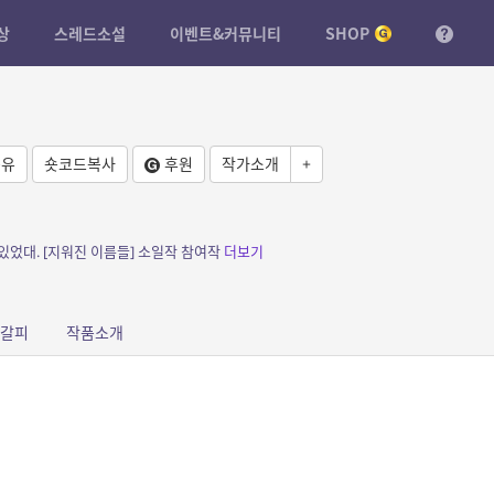
상
스레드소설
이벤트&커뮤니티
SHOP
유
숏코드복사
후원
작가소개
+
있었대. [지워진 이름들] 소일작 참여작
더보기
갈피
작품소개