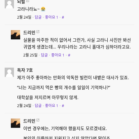
뇌빌
고라니라뇨~
2월 24일
·
답글
·
좋아요
1
·
#
드리민
실물을 마주한 적이 없어서 그런가, 사실 고라니 사진만 봐선
귀엽게 생겼는데… 우리나라는 고라니 홀대가 심하더라고요.
2월 25일
·
답글
·
좋아요
1
·
#
독자 7호
제가 아주 좋아하는 만화의 악독한 빌런이 내뱉은 대사가 있죠.
“너는 지금까지 먹은 빵의 개수를 일일이 기억하나?”
대학살을 저지르며 아무렇지 않게.
2월 24일
·
답글
·
좋아요
1
·
#
드리민
이번 경우에는, 기억해야 했을지도 모르겠네요.
본인의 이름마저 지워지고 싶지 않았다면 말이죠.