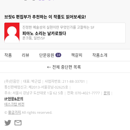
브릿G 편집부가 추천하는 이 작품도 읽어보세요!
진정한 예술성의 실현이란 무엇인가를 고찰하는 SF
피아노 소리는 날카로웠다
푼크툼, 일반/SF
작품
리뷰
단문응원
책갈피
작품소개
14
← 전체 중단편 목록
(주)민음인
대표: 박근섭
사업자번호:
211-88-33701
통신판매업신고: 제2013-서울강남-02625호
주소: 서울시 강남구 도산대로 1길 62 5층
전화: 070-4021-7777
문의
IP현황&문의
데스크탑 버전
©
황금가지
All rights reserved.