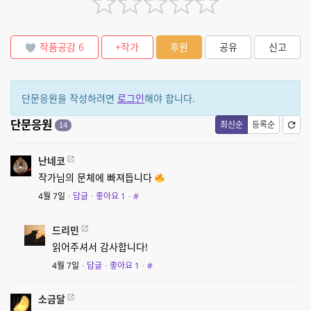
작품공감
6
+작가
후원
공유
신고
단문응원을 작성하려면
로그인
해야 합니다.
단문응원
최신순
등록순
14
난네코
작가님의 문체에 빠져듭니다
4월 7일
·
답글
·
좋아요
1
·
#
드리민
읽어주셔서 감사합니다!
4월 7일
·
답글
·
좋아요
1
·
#
소금달