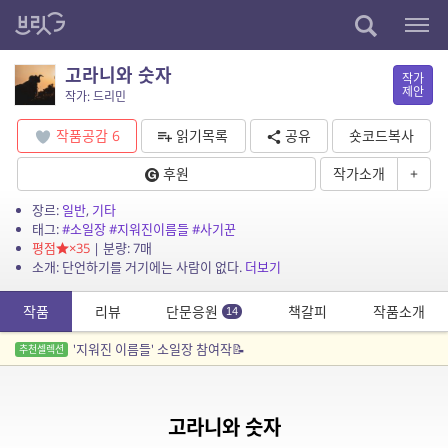
고라니와 숫자
작가
제안
작가: 드리민
작품공감
6
읽기목록
공유
숏코드복사
후원
작가소개
+
장르:
일반
,
기타
태그:
#소일장
#지워진이름들
#사기꾼
평점
×35
| 분량: 7매
소개: 단언하기를 거기에는 사람이 없다.
더보기
작품
리뷰
단문응원
책갈피
작품소개
14
'지워진 이름들' 소일장 참여작📝
추천셀렉션
고라니와 숫자