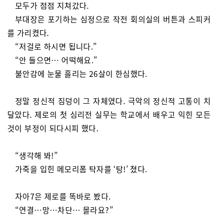
모두가 점점 지쳐갔다.
부대장은 포기하는 심정으로 작전 회의실의 버튼과 스피커
를 가리켰다.
“저걸로 하시면 됩니다.”
“안 들으면… 어떡해요.”
불안감에 눈물 흘리는 26살이 한심했다.
정말 정신적 짐덩이 그 자체였다. 극악의 정신적 고통이 치
달았다. 제로의 첫 심리전 실무는 학교에서 배우고 익힌 모든
것이 부정이 되다시피 했다.
“생각해 봐!”
가죽을 입힌 메모리폼 탁자를 ‘탕!’ 쳤다.
자아7은 제로를 똑바로 봤다.
“연결…망…차단… 몰라요?”