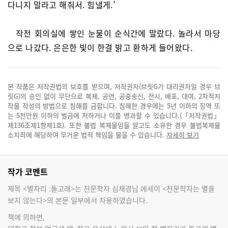
다니지 말라고 해줘서. 힘낼게.’
작전 회의실에 쌓인 눈물이 순식간에 말랐다. 놀라서 마당
으로 나갔다. 은은한 빛이 한결 밝고 환하게 들어왔다.
본 작품은 저작권법의 보호를 받으며, 저작권자(브릿G가 대리권자일 경우 브
릿G)의 승인 없이 무단으로 복제, 공연, 공중송신, 전시, 배포, 대여, 2차적저
작물 작성의 방법으로 침해를 금합니다. 침해한 경우에는 5년 이하의 징역 또
는 5천만원 이하의 벌금에 처하거나 이를 병과할 수 있습니다.(「저작권법」
제136조제1항제1호). 또한 불법 복제물임을 알고도 소유한 경우 불법복제물
소지죄에 해당하여 무거운 법적 책임을 물을 수 있습니다.
자세히 보기
작가 코멘트
제목 <별자리 :돌고래>는 천문학자 심채경님 에세이 <천문학자는 별을
보지 않는다>의 본문 일부에서 차용하였습니다.
책에 의하면,