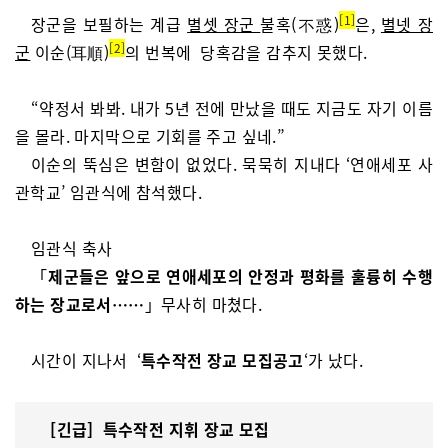
1
장군을 보필하는 계급
별셋 장군
불혹(不惑)
은,
별넷 장
2
군
이순(耳順)
의 번복에 당혹감을 감추지 못했다.
“약정서 봐봐. 내가 5년 전에 만났을 때도 지금도 자기 이름
을 몰라. 마지막으로 기회를 주고 싶네.”
이순의 뚝심은 변함이 없었다. 묵묵히 지내다 ‘연애세포 사
관학교’ 임관식에 참석했다.
임관식 축사
「
제군들은 앞으로 연애세포의 안정과 평화를 훌륭히 수행
하는 장교로서……
」무사히 마쳤다.
시간이 지나서 ‘
특수작전 장교 모집공고
‘가 났다.
[긴급]
특수작전 지휘 장교 모집