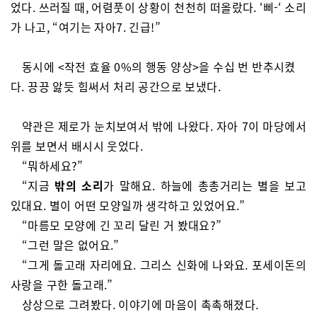
었다. 쓰러질 때, 어렴풋이 상황이 천천히 떠올랐다. ‘삐-‘ 소리
가 나고, “여기는 자아7. 긴급!”
동시에 <작전 효율 0%의 행동 양상>을 수십 번 반추시켰
다. 끙끙 앓듯 힘써서 처리 공간으로 보냈다.
약관은 제로가 눈치보여서 밖에 나왔다. 자아 7이 마당에서
위를 보면서 배시시 웃었다.
“뭐하세요?”
“지금
밖의 소리
가 말해요. 하늘에 총총거리는 별을 보고
있대요. 별이 어떤 모양일까 생각하고 있었어요.”
“마름모 모양에 긴 꼬리 달린 거 봤대요?”
“그런 말은 없어요.”
“그게 돌고래 자리에요. 그리스 신화에 나와요. 포세이돈의
사랑을 구한 돌고래.”
상상으로 그려봤다. 이야기에 마음이 촉촉해졌다.