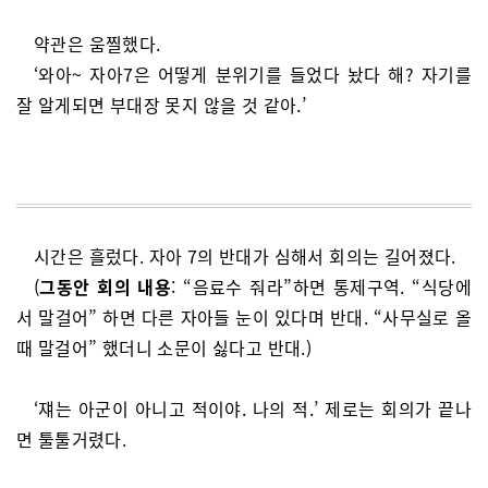
약관은 움찔했다.
‘와아~ 자아7은 어떻게 분위기를 들었다 놨다 해? 자기를
잘 알게되면 부대장 못지 않을 것 같아.’
시간은 흘렀다. 자아 7의 반대가 심해서 회의는 길어졌다.
(
그동안 회의 내용
: “음료수 줘라”하면 통제구역. “식당에
서 말걸어” 하면 다른 자아들 눈이 있다며 반대. “사무실로 올
때 말걸어” 했더니 소문이 싫다고 반대.)
‘쟤는 아군이 아니고 적이야. 나의 적.’ 제로는 회의가 끝나
면 툴툴거렸다.