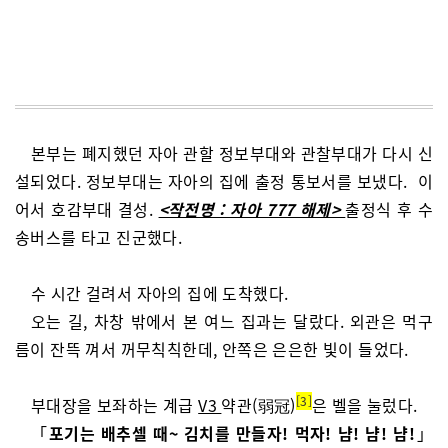
본부는 폐지했던 자아 관할 정보부대와 관찰부대가 다시 신
설되었다. 정보부대는 자아의 집에 출정 통보서를 보냈다. 이
어서 호감부대 결성.
<작전명 : 자아 777 해제>
출정식 후 수
송버스를 타고 진군했다.
수 시간 걸려서 자아의 집에 도착했다.
오는 길, 차창 밖에서 본 여느 집과는 달랐다. 외관은 먹구
름이 잔뜩 껴서 꺼무칙칙한데, 안쪽은 은은한 빛이 들었다.
3
부대장을 보좌하는 계급
V3
약관(弱冠)
은 벨을 눌렀다.
「
포기는 배추셀 때~ 김치를 만들자! 먹자! 냠! 냠! 냠!
」