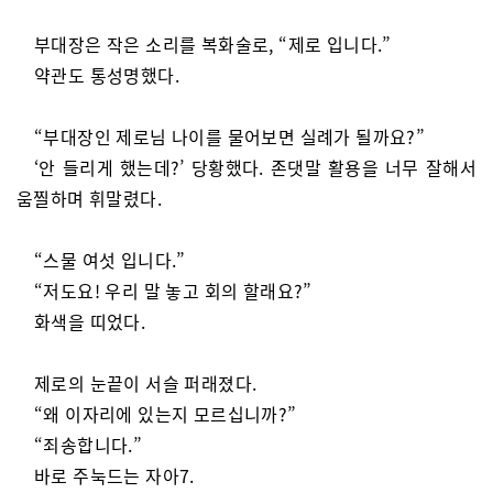
부대장은 작은 소리를 복화술로, “제로 입니다.”
약관도 통성명했다.
“부대장인 제로님 나이를 물어보면 실례가 될까요?”
‘안 들리게 했는데?’ 당황했다. 존댓말 활용을 너무 잘해서
움찔하며 휘말렸다.
“스물 여섯 입니다.”
“저도요! 우리 말 놓고 회의 할래요?”
화색을 띠었다.
제로의 눈끝이 서슬 퍼래졌다.
“왜 이자리에 있는지 모르십니까?”
“죄송합니다.”
바로 주눅드는 자아7.