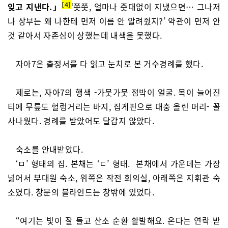
4
잊고 지낸다.」
‘쯧쯧, 얼마나 줏대없이 지냈으면… 그나저
나 상부는 왜 나한테 먼저 이름 안 알려줬지?’ 약관이 먼저 안
것 같아서 자존심이 상했는데 내색을 못했다.
자아7은 출정서를 다 읽고 눈치로 본 거수경례를 했다.
제로는, 자아7의 행색 -가뭇가뭇 점박이 얼굴. 목이 늘어진
티에 무릎도 헐렁거리는 바지, 집게핀으로 대충 올린 머리- 꼴
사나웠다. 경례를 받았어도 달갑지 않았다.
숙소를 안내받았다.
‘ㅁ’ 형태의 집. 본채는 ‘ㄷ’ 형태. 본채에서 가운데는 가장
넒어서 부대원 숙소, 위쪽은 작전 회의실, 아래쪽은 지휘관 숙
소였다. 창문의 블라인드는 창밖에 있었다.
“여기는 빛이 잘 들고 산소 순환 활발해요. 온다는 연락 받