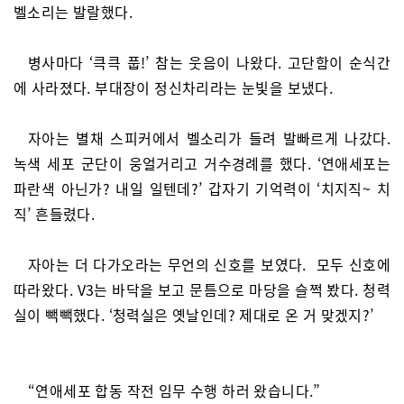
벨소리는 발랄했다.
병사마다
‘큭큭 풉!’ 참는 웃음이 나왔다
. 고단함이 순식간
에 사라졌다. 부대장이 정신차리라는 눈빛을 보냈다.
자아는 별채 스피커에서 벨소리가 들려 발빠르게 나갔다.
녹색 세포 군단이 웅얼거리고 거수경례를 했다. ‘연애세포는
파란색 아닌가? 내일 일텐데?’ 갑자기 기억력이 ‘치지직~ 치
직’ 흔들렸다.
자아는 더 다가오라는 무언의 신호를 보였다. 모두 신호에
따라왔다. V3는 바닥을 보고 문틈으로 마당을 슬쩍 봤다. 청력
실이 빽빽했다. ‘청력실은 옛날인데? 제대로 온 거 맞겠지?’
“연애세포 합동 작전 임무 수행 하러 왔습니다.”