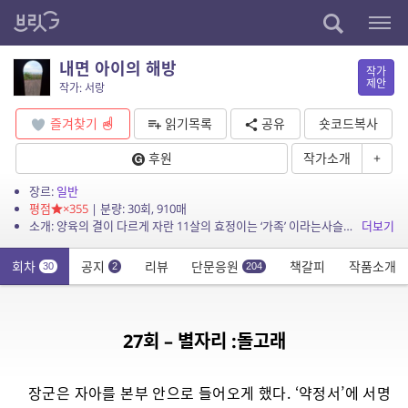
내면 아이의 해방
작가
제안
작가: 서랑
즐겨찾기
읽기목록
공유
숏코드복사
후원
작가소개
+
장르:
일반
평점
×355
| 분량: 30회, 910매
소개: 양육의 결이 다르게 자란 11살의 효정이는 ‘가족’ 이라는사슬에 매여 살아간다. 양육자가 되고 돌봄자가 되었다. 과거의 상처와 현재의 심리를 부딪치며 상당한 ...
더보기
회차
공지
리뷰
단문응원
책갈피
작품소개
30
2
204
27회 – 별자리 :돌고래
장군은 자아를 본부 안으로 들어오게 했다. ‘약정서’에 서명