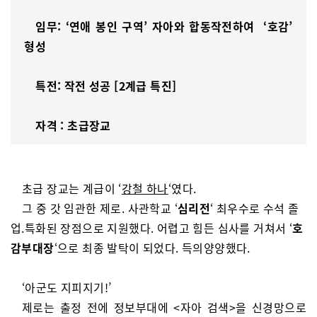
임무: ‘연애 봉인 구역’
자아와 합동작전하여 ‘호감’
형성
특전: 작전 성공 [2계급 특진]
자격 : 초급장교
초급 장교는 계급이 ‘
강철 하나
‘였다.
그 중 갓 임관한 제로. 사관학교 ‘
심리전
‘ 최우수로 수석 졸
업.특화된 장점으로 지원했다. 어렵고 힘든 심사를 거쳐서 ‘
호
감부대장
‘으로 최종 발탁이 되었다. 득의양양했다.
‘아군도 지피지기!’
제로는 출정 전에 정보부대에 <자아 검색>을 신경망으로