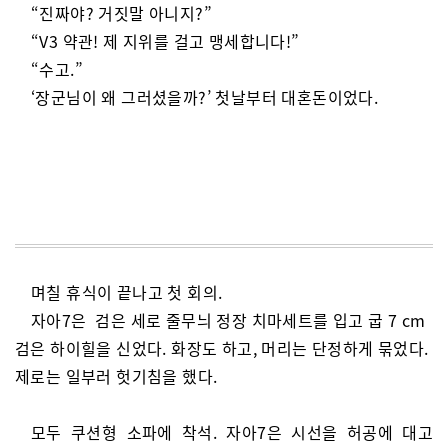
“진짜야? 거짓말 아니지?”
“V3 약관! 제 지위를 걸고 맹세합니다!”
“수고.”
‘장군님이 왜 그러셨을까?’ 첫날부터 대혼돈이었다.
며칠 휴식이 끝나고 첫 회의.
자아7은 검은 세로 줄무늬 정장 치마세트를 입고 굽 7 cm
검은 하이힐을 신었다. 화장도 하고, 머리는 단정하게 묶었다.
제로는 일부러 헛기침을 했다.
모두 쿠션형 소파에 착석. 자아7은 시선을 허공에 대고