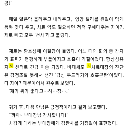
공!”
매일 얇은막 올려주고 내려주고, 영양 젤리를 원없이 먹게
듬뿍 갖다 주고, 치료 약도 필요하면 척척 구해다주는 자아7.
제로 빼고 모두 ‘천사’라고 불렀다.
제로는 환호성에 이질감이 들었다. 어느 때의 회의 중 갑자
기 표피가 팽팽하게 부풀어지고 호흡이 거칠어졌다. 항상성유
5
6
지
센터로 긴급 이송 되었다. 비대세포
치료대장의 진단
은 감정조절 못해서 생긴 ‘급성 두드러기와 호흡곤란’이었다.
다 자아7 때문이어서 원수로 보였다.
‘쟤가 뭐가 좋다고…허…참….’
귀가 후, 다음 만남은 긍정적이라고 결과 보고했다.
“꺄아~ 부대장님 감사합니다!”
차갑게 대하는 부대장에게 감탄사를 거침없이 표현했다.