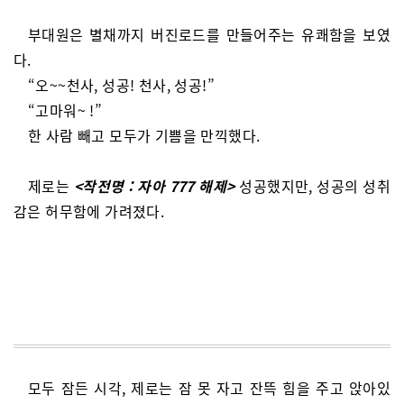
부대원은 별채까지 버진로드를 만들어주는 유쾌함을 보였
다.
“오~~천사, 성공! 천사, 성공!”
“고마워~ !”
한 사람 빼고 모두가 기쁨을 만끽했다.
제로는
<작전명 : 자아 777 해제>
성공했지만, 성공의 성취
감은 허무함에 가려졌다.
모두 잠든 시각, 제로는 잠 못 자고 잔뜩 힘을 주고 앉아있