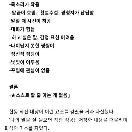
-목소리가 작음
–
말끝이 흐림. 횡설수설. 경청자가 답답함
-말할 때 시선이 허공
-대화가 힘듦
–
하고 싶은 말, 감정 표현 어려움
-나이답지 못한 찡찡이
-정신적 짐덩이
-낯빛이 어두움
-꾸밈에 관심이 없음
결론
-★스스로
할 줄 아는 게 없음」
합동 작전 대상이 이런 요소를 갖췄을 거라 자신했다.
‘나의 말을 잘 들으면 작전 성공!’ 저장한 내용을 떠올리며
회심의 미소를 지었다.