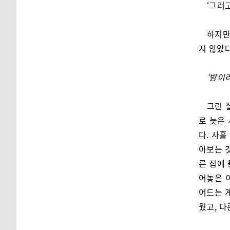
‘그러
하지만
지 않았다
‘밤이
그런 
로 늦은
다. 사흘
아보는 
른 집에
어놓은 
어드는 게
웠고, 다