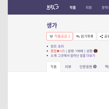
작품
리뷰
문학
생가
작품공감
2
읽기목록
공
장르:
호러
평점
×25
| 분량: 198매 | 성향:
소개: 그곳에서 일어난 일들
더보기
작품
리뷰
단문응원
책
2