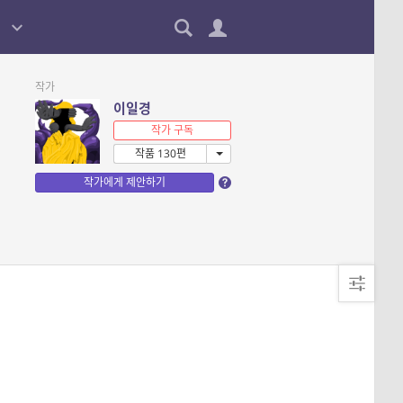
작가
이일경
작가 구독
작품 130편
작가에게 제안하기