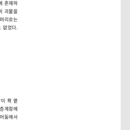
에 존재하
히 괴물을
 머리로는
 없었다.
이 확 옅
때 층계참에
 어둠에서