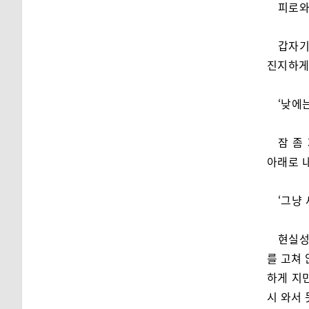
피로와
갑자기
진지하게
‘낮에
잠 좀
아래로 
‘그냥
현실성
를 고쳐 
하게 지
시 와서 