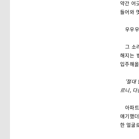
약간 어
들어와 옛
우우우
그 소
해지는 
입주해올
‘절대
르니, 다
아파트
얘기했더
한 얼굴