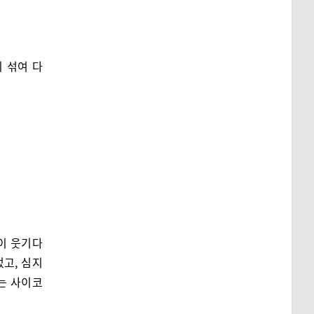
 섞여 다
이 웃기다
었고, 심지
는 사이코