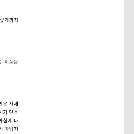
이렇게까지
 눈꺼풀을
민은 자세
글씨가 단호
아침에 다
자기 마법처