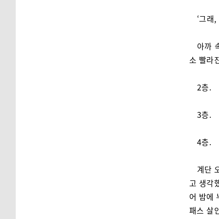
‘그래,
아까 
소 빨라
2층.
3층.
4층.
계단 
고 생각했
어 밤에
패스 살