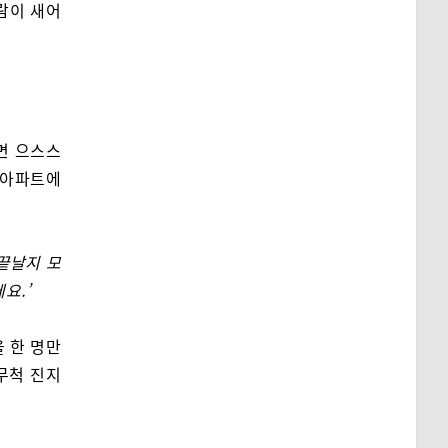
람이 새어
면 으스스
 아파트에
끝날지 모
요.’
 한 명만
무척 진지