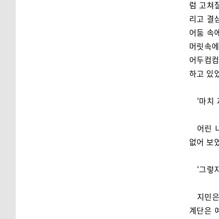
럼 고쳐
리고 결
어둠 속
머릿속에
어두컴컴
하고 있
‘마치
어린 
없어 보
‘그렇지
지민은
계단은 