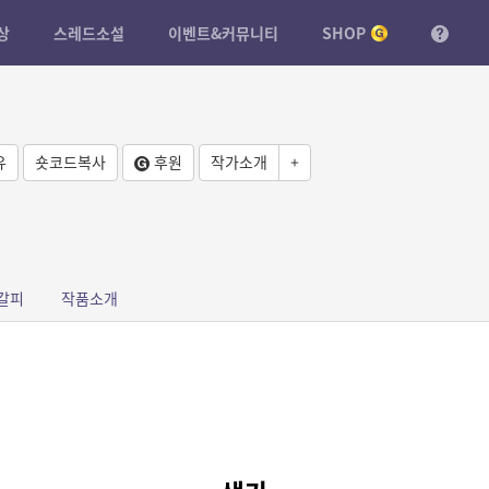
상
스레드소설
이벤트&커뮤니티
SHOP
유
숏코드복사
후원
작가소개
+
갈피
작품소개