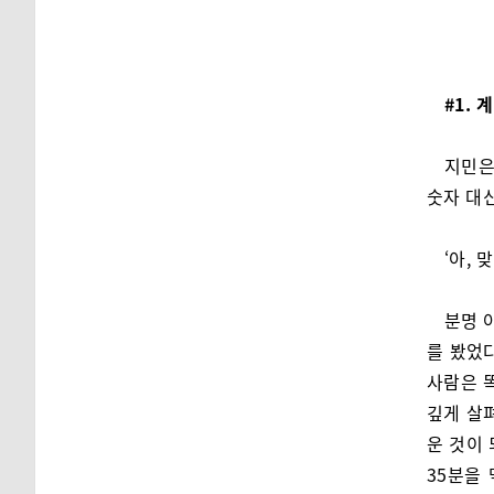
#1. 
지민은
숫자 대신
‘아,
분명 
를 봤었다
사람은 
깊게 살
운 것이
35분을