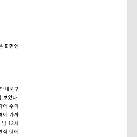
은 화면엔
 안내문구
일 보았다.
작에 주의
경에 가까
밤 12시
연식 탓에