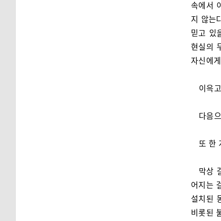
속에서 
지 않는
믿고 있
현실의 
자신에게
이윽고
다음으
또 한 
막상 
어지는 걸
설치된 
비롯된 