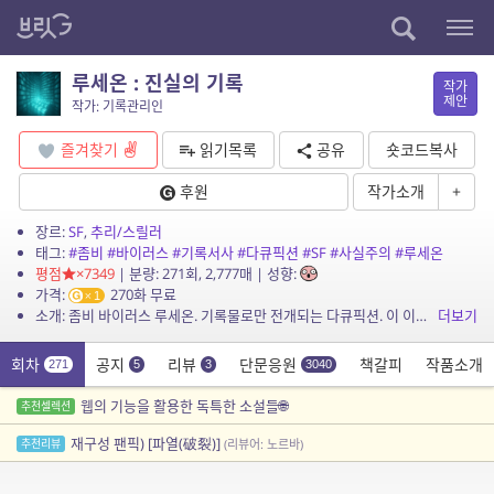
루세온 : 진실의 기록
작가
제안
작가: 기록관리인
즐겨찾기
읽기목록
공유
숏코드복사
후원
작가소개
+
장르:
SF
,
추리/스릴러
태그:
#좀비
#바이러스
#기록서사
#다큐픽션
#SF
#사실주의
#루세온
평점
×7349
| 분량: 271회, 2,777매 | 성향:
가격:
270화 무료
1
소개: 좀비 바이러스 루세온. 기록물로만 전개되는 다큐픽션. 이 이야기는 픽션이며 등장하는 인물, 단체, 사건은 실제와 어떠한 관련도 없음을 밝힙니다.
더보기
회차
공지
리뷰
단문응원
책갈피
작품소개
271
5
3
3040
웹의 기능을 활용한 독특한 소설들🌐
추천셀렉션
재구성 팬픽) [파열(破裂)]
추천리뷰
(리뷰어: 노르바)