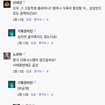
난네코
오우…!! 고등학생 좀비라니!! 얼마나 식욕이 왕성할 지… 상상만으
로도 끔찍하군요!!
2월 13일
·
답글
·
좋아요
1
·
#
기록관리인
심지어 굶어죽지도 않는다죠!
2월 13일
·
답글
·
좋아요
2
·
#
노르바
뭔가 지휘시스템이 생긴걸까요?
사태중반에도 글코
2월 13일
·
답글
·
좋아요
1
·
#
기록관리인
[비공개]
2월 13일
·
답글
·
좋아요
1
·
#