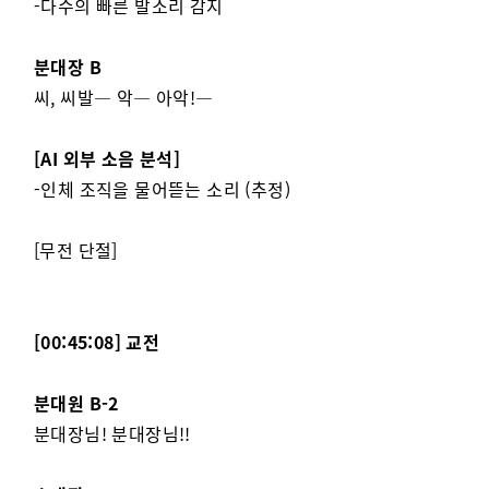
-다수의 빠른 발소리 감지
분대장 B
씨, 씨발— 악— 아악!—
[AI 외부 소음 분석]
-인체 조직을 물어뜯는 소리 (추정)
[무전 단절]
[00:45:08] 교전
분대원 B-2
분대장님! 분대장님!!