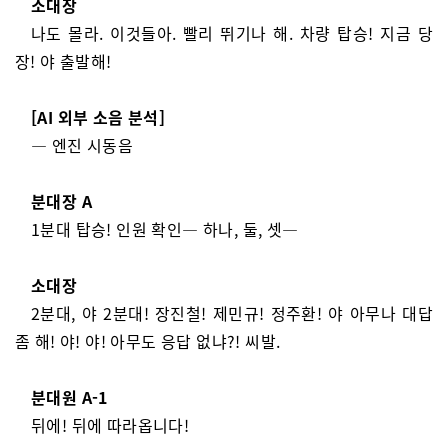
소대장
나도 몰라. 이것들아. 빨리 뛰기나 해. 차량 탑승! 지금 당
장! 야 출발해!
[AI 외부 소음 분석]
— 엔진 시동음
분대장 A
1분대 탑승! 인원 확인— 하나, 둘, 셋—
소대장
2분대, 야 2분대! 장진철! 제민규! 정주환! 야 아무나 대답
좀 해! 야! 야! 아무도 응답 없냐?! 씨발.
분대원 A-1
뒤에! 뒤에 따라옵니다!