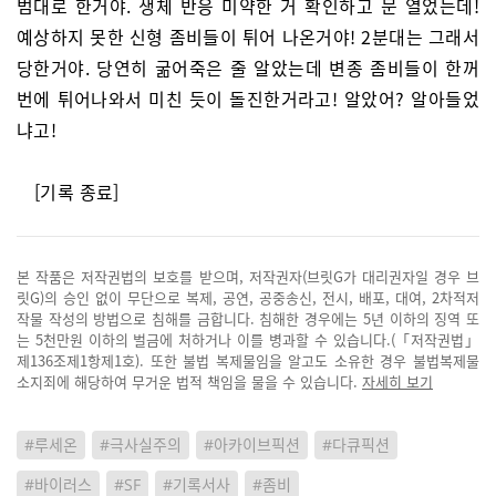
범대로 한거야. 생체 반응 미약한 거 확인하고 문 열었는데!
예상하지 못한 신형 좀비들이 튀어 나온거야! 2분대는 그래서
당한거야. 당연히 굶어죽은 줄 알았는데 변종 좀비들이 한꺼
번에 튀어나와서 미친 듯이 돌진한거라고! 알았어? 알아들었
냐고!
[기록 종료]
본 작품은 저작권법의 보호를 받으며, 저작권자(브릿G가 대리권자일 경우 브
릿G)의 승인 없이 무단으로 복제, 공연, 공중송신, 전시, 배포, 대여, 2차적저
작물 작성의 방법으로 침해를 금합니다. 침해한 경우에는 5년 이하의 징역 또
는 5천만원 이하의 벌금에 처하거나 이를 병과할 수 있습니다.(「저작권법」
제136조제1항제1호). 또한 불법 복제물임을 알고도 소유한 경우 불법복제물
소지죄에 해당하여 무거운 법적 책임을 물을 수 있습니다.
자세히 보기
#루세온
#극사실주의
#아카이브픽션
#다큐픽션
#바이러스
#SF
#기록서사
#좀비