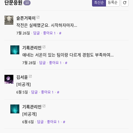
단문응원
최신순
등록순
10
슬픈거북이
작전은 실패했군요. 시작하자마자…
7월 26일
·
답글
·
좋아요
1
·
#
기록관리인
얘네는 서온이 있는 팀이랑 다르게 경험도 부족하여…
7월 28일
·
답글
·
좋아요
1
·
#
김서윤
[비공개]
6월 5일
·
답글
·
좋아요
1
·
#
기록관리인
[비공개]
6월 6일
·
답글
·
좋아요
1
·
#