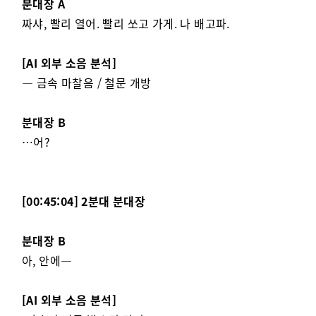
분대장 A
짜샤, 빨리 열어. 빨리 쏘고 가게. 나 배고파.
[AI 외부 소음 분석]
— 금속 마찰음 / 철문 개방
분대장 B
…어?
[00:45:04] 2분대 분대장
분대장 B
아, 안에—
[AI 외부 소음 분석]