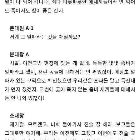
월이 다 되어 갑니다. 죄다 파릇파릇한 애새끼들이라 안 먹어
도 죽어서도 힘이 좋은 건지.
분대원 A-1
저게 그 알파라는 것들 아닐까요?
분대장 A
시발. 야전교범 현장에 맞는 게 없네. 똑똑한 몇몇 좀비가
알파라고 했지, 저런 놈들에 대해서는 안 써있잖아. 애당초 알
파가 있는 구역으로 확인했으면 우리같은 초짜들 말고 특전대
가 먼저 쳤겠지. 교범에 굶어 죽지 않는 좀비 새끼들에 대해서
는 안 나와 있잖아!
소대장
제기랄. 모르겠고. 너희 돌아가서 진술 잘 해라. 보고들은
그대로만 얘기해. 우리는 이전에도 그랬고 이번에도 전술 교