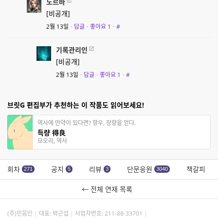
노르바
[비공개]
2월 13일
·
답글
·
좋아요
1
·
#
기록관리인
[비공개]
2월 13일
·
답글
·
좋아요
1
·
#
브릿G 편집부가 추천하는 이 작품도 읽어보세요!
역사에 만약이 있다면? 항우, 장량을 얻다.
득량 得良
모오리, 역사
회차
공지
리뷰
단문응원
책갈피
271
5
3
3040
← 전체 연재 목록
(주)민음인
대표: 박근섭
사업자번호:
211-88-33701