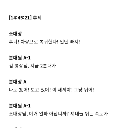
[14:45:21] 후퇴
소대장
후퇴! 차량으로 복귀한다! 일단 빠져!
분대원 A-1
김 병장님, 지금 2분대가—
분대장 A
나도 봤어! 보고 있어! 이 새끼야! 그냥 뛰어!
분대원 A-1
소대장님, 이거 알파 아닙니까? 쟤내들 뛰는 속도가—