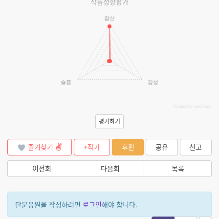
작품성향평가
참신
슬픔
감성
JS chart by amCharts
평가하기
즐겨찾기
+작가
후원
공유
신고
이전회
다음회
목록
단문응원을 작성하려면
로그인
해야 합니다.