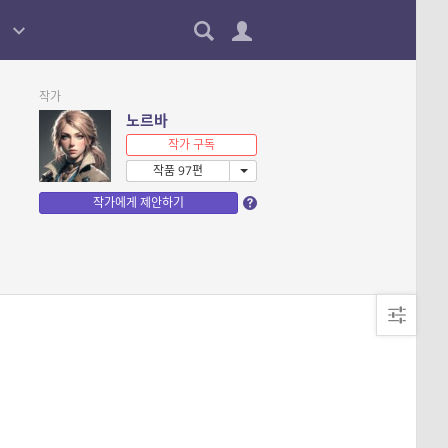
작가
노르바
작가 구독
작품 97편
작가에게 제안하기