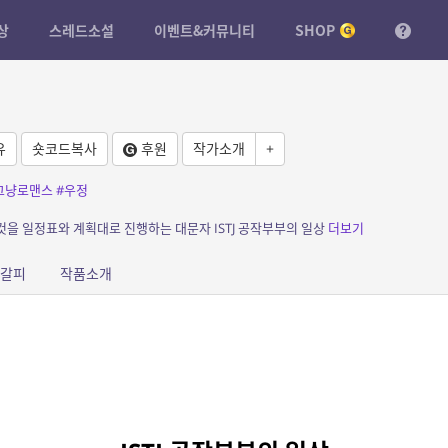
상
스레드소설
이벤트&커뮤니티
SHOP
유
숏코드복사
후원
작가소개
+
그냥로맨스
#우정
 것을 일정표와 계획대로 진행하는 대문자 ISTJ 공작부부의 일상
더보기
갈피
작품소개