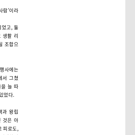
 사람’이라
었고, 둘
고 생활 리
될 조합으
 행사에는
에서 그쳤
을 늘 따
있었다.
택과 왕립
 것은 아
교 피로도,