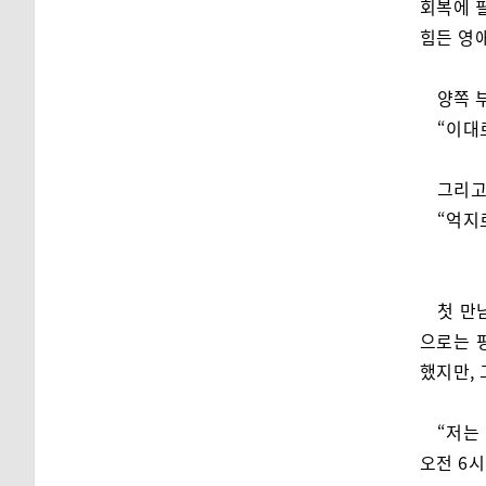
회복에 필
힘든 영애
양쪽 
“이대
그리고
“억지
첫 만
으로는 
했지만, 
“저는
오전 6시