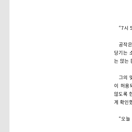
“7시 
공작은
당기는 
는 앉는 
그의 
이 허용
않도록 
게 확인했
“오늘