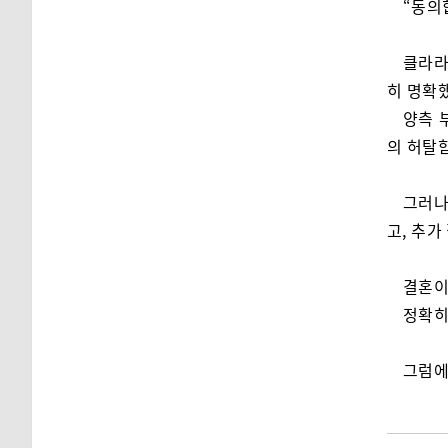
“동의
클라라
히 명확
양측 
의 허탈
그러나
고, 추가
결혼이
정확히
그럼에