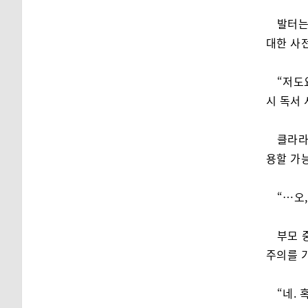
발터는
대한 사
“저도요
시 독서 
클라라
용할 가
“…오
부모 
주의를 
“네.