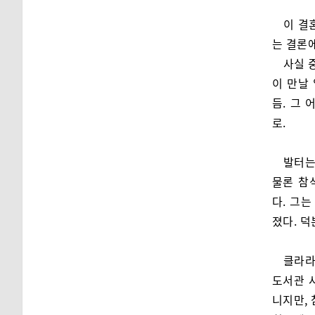
이 결
는 결론
사실 
이 만날 
듬. 그
로.
발터는
물론 참
다. 그
졌다. 
클라라
도서관 
니지만, 