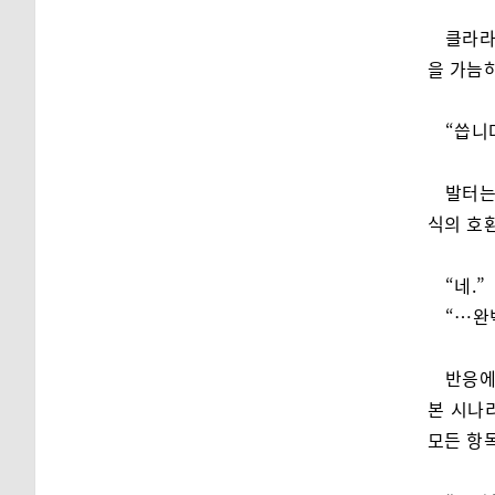
클라라
을 가늠
“씁니
발터는
식의 호
“네.”
“…완
반응에
본 시나리
모든 항목