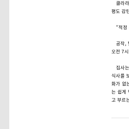
클라라
평도 감
“적정
공작,
오전 7시
집사는
식사를 보
화가 없
는 쉽게
고 부르는