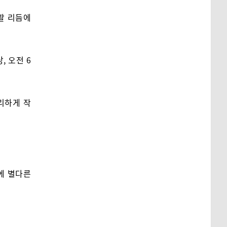
활 리듬에
, 오전 6
리하게 작
에 별다른