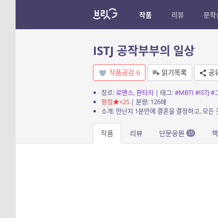
작품
리뷰
문학
ISTJ 공작부부의 일상
작품공감
6
읽기목록
공
장르:
로맨스
,
판타지
| 태그:
#MBTI
#ISTJ
#
평점
×25
| 분량: 126매
소개: 만난지 1분만에 결혼을 결정하고, 모든
작품
리뷰
단문응원
책
15