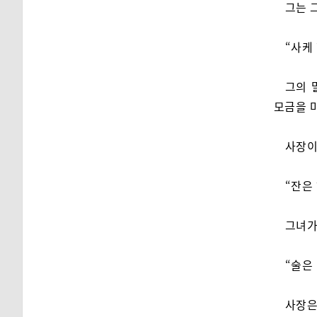
그는 
“사케
그의 
모금을 
사장이
“잔은
그녀가
“술은
사장은