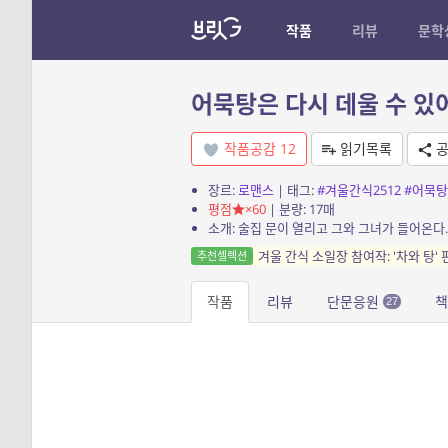
작품
리뷰
문학
어묵탕은 다시 데울 수 있
작품공감
12
읽기목록
공
장르:
로맨스
| 태그:
#겨울간식2512
#어묵탕
평점
×60
| 분량: 17매
소개: 술집 문이 열리고 그와 그녀가 들어온다. 
겨울 간식 소일장 참여작: '차와 탕' 편
추천셀렉션
작품
리뷰
단문응원
책
27