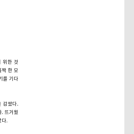
 위한 것
홀짝 한 모
름기를 기다
 감쌌다.
다. 뜨거웠
았다.