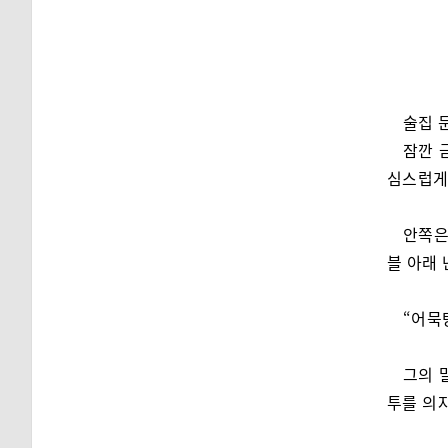
술집 
잠깐 
심스럽게
안쪽은
블 아래 
“어묵
그의 
투를 의자