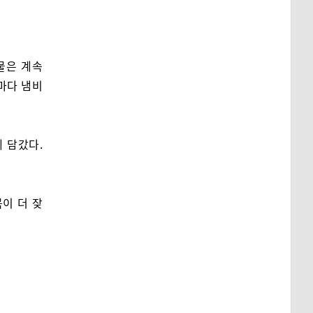
물은 계속
마다 냄비
 담갔다.
이 더 잦