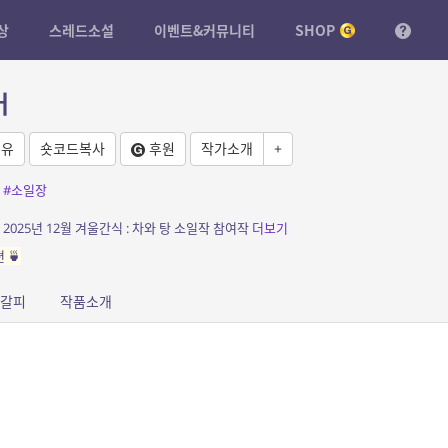
상
스레드소설
이벤트&커뮤니티
SHOP
어
유
숏코드복사
후원
작가소개
+
#소일장
2025년 12월 겨울간식 : 차와 탕 소일작 참여작
더보기
 🍵
갈피
작품소개