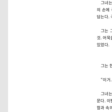
그녀는
의 손에
담는다. 
그는 
것. 어묵
있었다.
그는 
“이거.
그녀는
문다. 이
함과 속