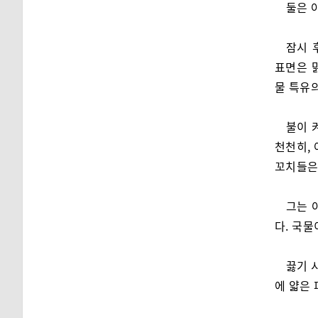
둘은 
잠시 
표면은 
물 특유
불이 
천천히,
꼬치들은
그는 
다. 국물
끓기 
에 얇은 