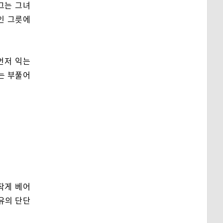
그는 그녀
인 그릇에
 먼저 익는
리는 부풀어
작게 베어
특유의 단단