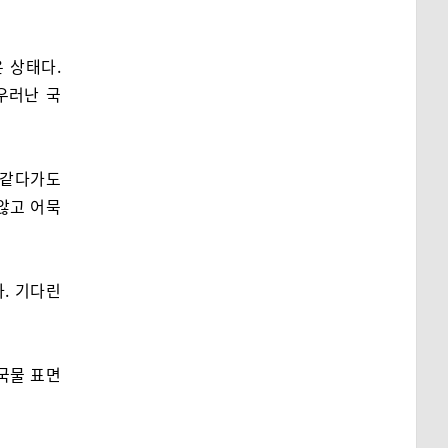
 상태다.
우러난 국
 같다가도
않고 어묵
. 기다린
국물 표면