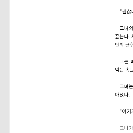
“괜찮네
그녀의
끓는다.
안의 균
그는 
익는 속도
그녀는
아졌다.
“여기
그녀가