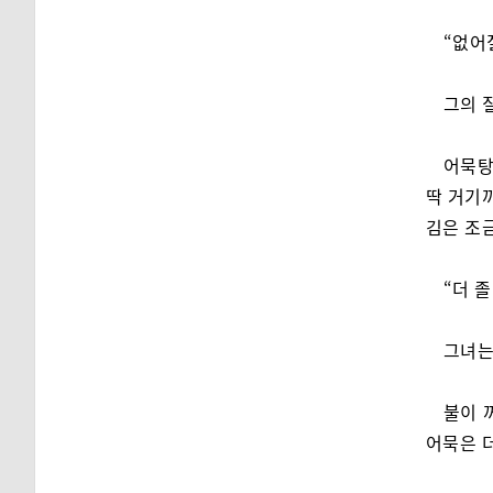
“없어
그의 
어묵탕
딱 거기까
김은 조금
“더 
그녀는
불이 
어묵은 