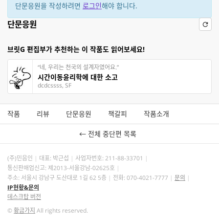
단문응원을 작성하려면
로그인
해야 합니다.
단문응원
브릿G 편집부가 추천하는 이 작품도 읽어보세요!
“네, 우리는 천국의 설계자였어요.”
시간이동윤리학에 대한 소고
dcdcssss, SF
작품
리뷰
단문응원
책갈피
작품소개
← 전체 중단편 목록
(주)민음인
대표: 박근섭
사업자번호:
211-88-33701
통신판매업신고: 제2013-서울강남-02625호
주소: 서울시 강남구 도산대로 1길 62 5층
전화: 070-4021-7777
문의
IP현황&문의
데스크탑 버전
©
황금가지
All rights reserved.