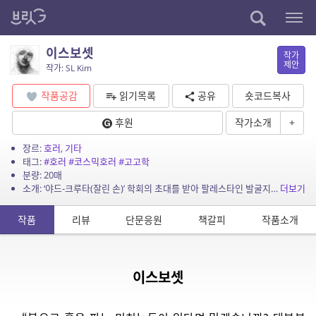
이스보셋
작가
제안
작가: SL Kim
작품공감
읽기목록
공유
숏코드복사
후원
작가소개
+
장르:
호러
,
기타
태그:
#호러
#코스믹호러
#고고학
분량: 20매
소개: ‘야드-크루타(잘린 손)’ 학회의 초대를 받아 팔레스타인 발굴지로 향했다. 레반트의 신들과 인간의 신념이 뒤엉킨다. 고대의 이야기가 신앙을 조롱하는 칼이 되고, 밤의 바람은 예언처...
더보기
작품
리뷰
단문응원
책갈피
작품소개
이스보셋