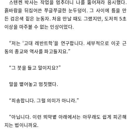
스텐켄 박사는 작업을 멈추더니 나를 뚫어져라 응시했다.
흙바람을 뒤집어쓴 쭈글쭈글한 눈두덩이. 그 사이에 틈을 만
든 검은색 짙은 눈동자. 처음 만날 때도 그랬지만, 도저히 5초
이상을 마주볼 수 없는 인상이었다.
“저는 ‘고대 레반트학’을 연구합니다. 세부적으로 이곳 근
동의 종교와 역사를 파고들지요.”
“그 붓을 들고 말이지요?”
말을 뱉어놓고 멈칫했다.
“죄송합니다. 그럴 의미가 아니라.”
“아닙니다. 이런 뙤약볕 아래에서는 아무래도 쉽게 피곤해
지는 법이니까요.