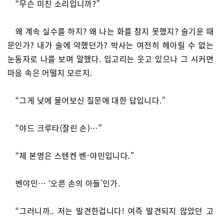
“무슨 미친 소리입니까?”
왜 계속 실수를 하지? 왜 나는 화를 참지 못했지? 술기운 때
문인가? 내가 술에 약했던가? 박사는 여전히 헤아릴 수 없는
눈동자로 나를 보며 말했다. 입고리는 웃고 있으나 그 시커면
마음 속은 어떨지 모르지.
“그게 낮에 물어보신 질문에 대한 답입니다.”
“야드 크루타(잘린 손)…”
“제 본명은 스텐켄 벤-야민입니다.”
벤야민… ‘오른 손의 아들’인가.
“그러니까.. 저는 발견한겁니다! 여즉 발견되지 않았던 고