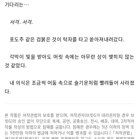
기다리는…
서걱. 서걱.
포도주 같은 검붉은 것이 탁자를 타고 쏟아져내려갔다.
각막이 빛을 받아도 머릿 속에는 아무런 상이 맺히지 않는
것 같았다.
내 의식은 조금씩 어둠 속으로 술기운처럼 빨려들어 사라졌
다.
본 작품은 저작권법의 보호를 받으며, 저작권자(브릿G가 대리권자일 경우 브
릿G)의 승인 없이 무단으로 복제, 공연, 공중송신, 전시, 배포, 대여, 2차적저
작물 작성의 방법으로 침해를 금합니다. 침해한 경우에는 5년 이하의 징역 또
는 5천만원 이하의 벌금에 처하거나 이를 병과할 수 있습니다.(「저작권법」
제136조제1항제1호). 또한 불법 복제물임을 알고도 소유한 경우 불법복제물