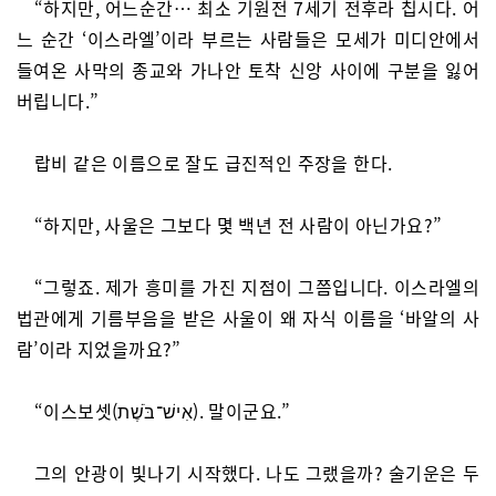
“하지만, 어느순간… 최소 기원전 7세기 전후라 칩시다. 어
느 순간 ‘이스라엘’이라 부르는 사람들은 모세가 미디안에서
들여온 사막의 종교와 가나안 토착 신앙 사이에 구분을 잃어
버립니다.”
랍비 같은 이름으로 잘도 급진적인 주장을 한다.
“하지만, 사울은 그보다 몇 백년 전 사람이 아닌가요?”
“그렇죠. 제가 흥미를 가진 지점이 그쯤입니다. 이스라엘의
법관에게 기름부음을 받은 사울이 왜 자식 이름을 ‘바알의 사
람’이라 지었을까요?”
“이스보셋(אִישׁ־בֹּשֶׁת). 말이군요.”
그의 안광이 빛나기 시작했다. 나도 그랬을까? 술기운은 두