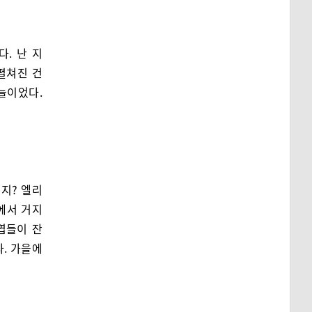
. 난 지
펼쳐진 건
늘이었다.
지? 엘리
에서 거지
엽들이 잔
다. 가을에