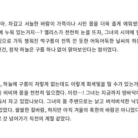
아. 차갑고 서늘한 바람이 가뜩이나 시린 몸을 더욱 춥게 에워쌌다
디에 누워 있는거지…? 엘리스가 천천히 눈을 뜨자, 그녀의 시야에 
빛으로 가득 챙워진 먹구름이 잔뜩 낀 듯한 어둑어둑한 날씨의 하
긴건, 정작 하늘은 구름 하나 없이 맑아보인다는 점이었다.
, 하늘에 구름이 저렇게 없는데도 이렇게 회색빛을 띨 수가 있는거
을 비비며 몸을 천천히 일으켰다. 이런…! 그녀는 지금까지 땅바닥
워서 자고 있었나보다. 그녀의 몸 주변으로는 낡고 버석버석한 낙
있었다. 쌀쌀한 칼바람, 하지만 아직 겨울의 혹한의 바람은 아니었
 갓 넘어가기 직전의 계절 같았다.