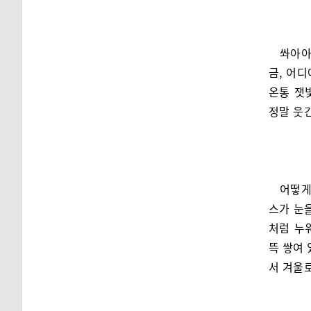
쏴아아
금, 어
온통 잿
정말 웃
어떻게
스가 눈
처럼 누
뜩 쌓여 
서 겨울로