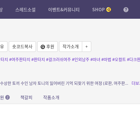
상
스레드소설
이벤트&커뮤니티
SHOP
유
숏코드복사
후원
작가소개
+
판타지
#여주판타지
#판타지
#걸크러쉬여주
#인외남주
#마녀
#마법
#오컬트
#다크
소개: 어느날 기억을 잃고 죽은 소녀 엘리스와 수상한 토끼 수인 남자 토니의 잃어버린 기억 되찾기 위한 여정 (로판, 여주판타지)
더보
응원
책갈피
작품소개
2