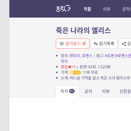
작품
리뷰
문학
죽은 나라의 엘리스
즐겨찾기
읽기목록
공
장르:
판타지
,
로맨스
| 태그:
#로판
#로맨스
타지
평점
×5
| 분량: 62회, 1,522매
가격:
11화 무료
51
회차
공지
리뷰
단문
62