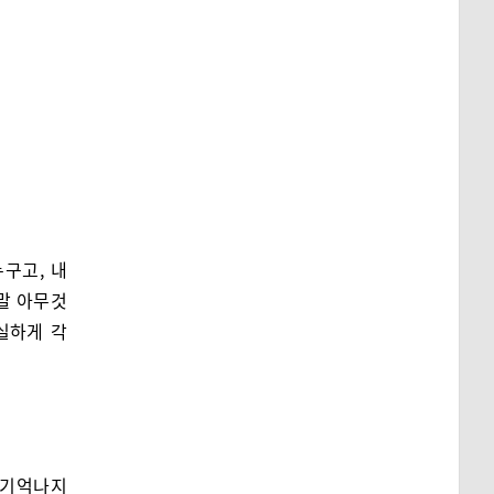
누구고, 내
정말 아무것
실하게 각
이 기억나지