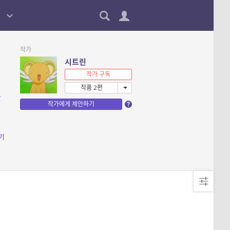
작가
시트린
작가 구독
작품 2편
판
작가에게 제안하기
기