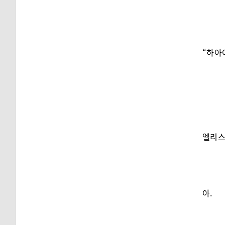
“하아
엘리스
아.