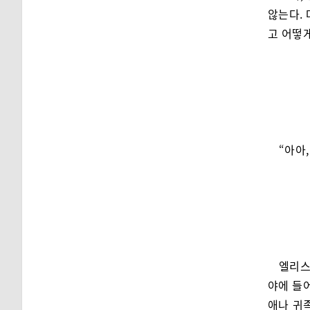
않는다. 
고 어떻
“아아,
엘리스
야에 들
애나 귀