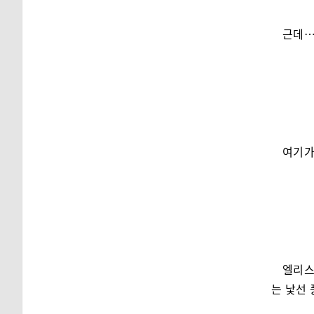
근데
여기가
엘리스
는 낯선 