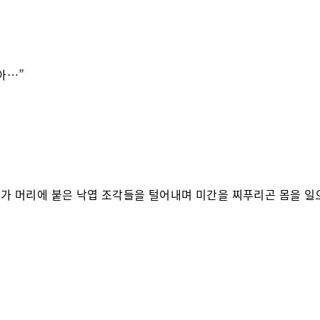
아…”
가 머리에 붙은 낙엽 조각들을 털어내며 미간을 찌푸리곤 몸을 일