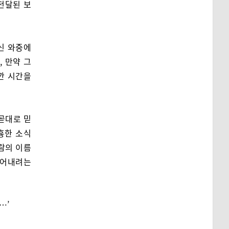
 전달된 보
쁘신 와중에
, 만약 그
깐 시간을
이곧대로 믿
흉한 소식
람의 이름
뜯어내려는
…’