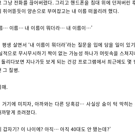
고 그냥 전화를 끊어버렸다. 그리고 핸드폰을 침대 위에 던져버린 후
의 쥐어뜯듯이 양손으로 부여잡고는 내 이름 떠올리려 했다.
이름… 이름… 내 이름이 뭐더라… 내 이름이…’
 평생 살면서 ‘내 이름이 뭐더라’라는 질문을 입에 담을 일이 있기
현실적으로 무시무시하기 짝이 없는 가능성 하나가 머릿속을 스쳐지나
을 돌리다보면 지나가듯 보게 되는 건강 프로그램에서 최근에도 몇 
 그 질병.
치매.
 거기에 미치자, 아까와는 다른 당혹감… 사실상 숨이 턱 막히는
새까맣게 흐려졌다.
게 갑자기? 이 나이에? 아직… 아직 40대도 안 됐는데?’