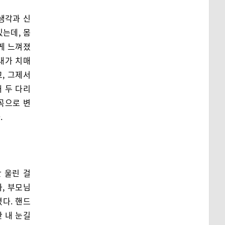
생각과 신
있는데, 몸
게 느껴졌
 내가 치매
, 그제서
 두 다리
곡으로 변
.
 울린 걸
, 부모님
다. 핸드
 내 눈길