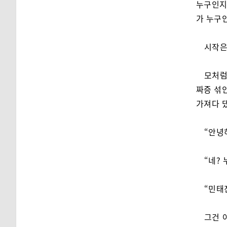
누구인지 
가 누구인
시작은
모처럼
짜증 섞
가져다 댔
“안녕
“네? 
“민태
그건 