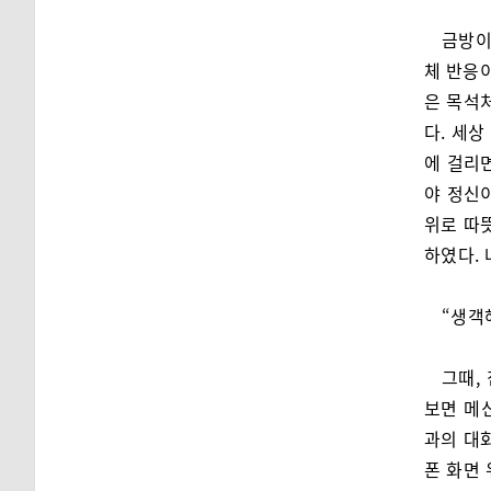
금방이
체 반응이
은 목석
다. 세상
에 걸리
야 정신
위로 따
하였다.
“생객
그때,
보면 메
과의 대
폰 화면