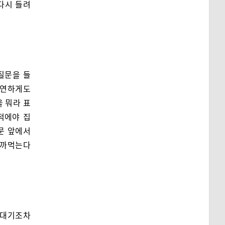
다시 들려
질문을 들
당연하게도
을 뭐라 표
적에야 집
문 앞에서
 까먹는다
러대기조차