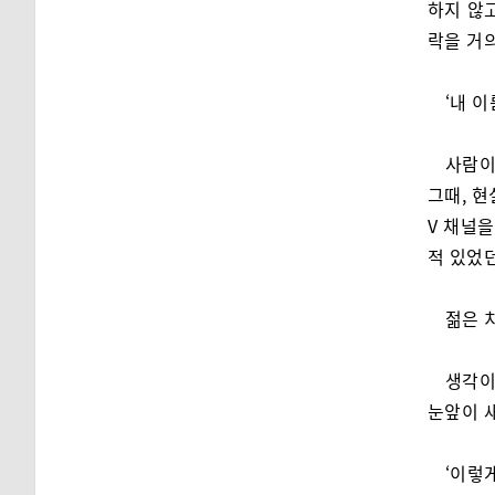
하지 않
락을 거
‘내 
사람이
그때, 
V 채널
적 있었던
젊은 
생각이
눈앞이 
‘이렇