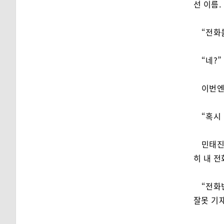
선 이름.
“전화
“네?”
이번엔
“혹시
민태진
히 내 
“전화
잘못 기