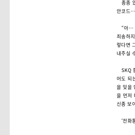
종종 
안코드
“아…
죄송하지만
렇다면 
내주실 
SKQ
어도 되
을 잊을
을 먼저
신종 보
‘전화