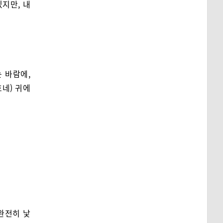
있지만, 내
 바람에,
네) 귀에
완전히 낯