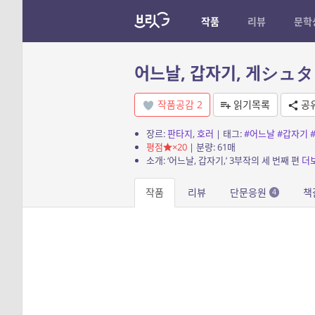
작품
리뷰
문학
어느날, 갑자기, 게シュタ
작품공감
2
읽기목록
공
장르:
판타지
,
호러
| 태그:
#어느날
#갑자기
평점
×20
| 분량: 61매
소개: ‘어느날, 갑자기,’ 3부작의 세 번째 편
더
작품
리뷰
단문응원
책
4