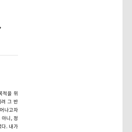
*
목적을 위
려 그 반
벗어나고자
 아니, 정
없다. 내가