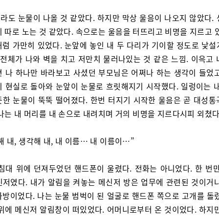
라도 눈물이 나올 것 같았다. 하지만 막상 울음이 나오지 않았다. 
 따로 노는 것 같았다. 속으로는 울음을 터뜨리고 비명을 지르고 
처럼 가만히 있었다. 눈앞에 놓인 내 두 다리가 기이할 정도로 낯설
 전체가 나와 벽을 치고 저만치 물러나있는 것 같은 느낌. 이윽고
면 나 하나만 바라보고 사셨던 부모님은 어쩌나 하는 생각이 들었고
이 현실로 돌아와 눈앞이 눈물로 흐릿해지기 시작했다. 일렁이는 내
뜻한 눈물이 뚝뚝 떨어졌다. 한번 터지기 시작한 울음은 곧 대성통
 나는 내 머리를 내 손으로 내려치며 거의 비명을 지르다시피 외쳤다
해 내, 생각해 내, 내 이름… 내 이름이…”
 침대 위에 던져두었던 핸드폰이 울렸다. 전화는 아니었다. 한 번만
신저였다. 내가 알림을 켜놓는 메신저 방은 업무에 관련된 것이거나
화방이었다. 나는 눈물 범벅이 된 얼굴로 핸드폰 쪽으로 고개를 돌렸
 위에 메신저 알림창이 떠있었다. 어머니로부터 온 것이었다. 하지만