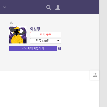
작가
이일경
작가 구독
작품 130편
작가에게 제안하기