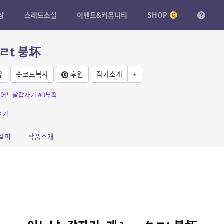
상
스레드소설
이벤트&커뮤니티
SHOP
ㄹt 붕坏
유
숏코드복사
후원
작가소개
+
#어느날갑자기
#3부작
보기
갈피
작품소개