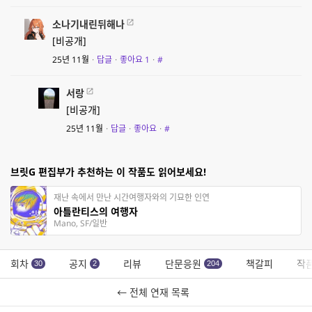
소나기내린뒤해나
[비공개]
25년 11월
·
답글
·
좋아요
1
·
#
서랑
[비공개]
25년 11월
·
답글
·
좋아요
·
#
브릿G 편집부가 추천하는 이 작품도 읽어보세요!
재난 속에서 만난 시간여행자와의 기묘한 인연
아틀란티스의 여행자
Mano, SF/일반
회차
공지
리뷰
단문응원
책갈피
작
30
2
204
← 전체 연재 목록