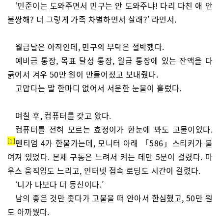
‘민준이는 도와주면서 민구는 안 도와주냐! 다리 다친 애 안
불쌍해? 너 그렇게 가족 차별하면서 살래?’ 라면서.
월급날은 아직인데, 민구의 부탁은 절박했다.
예비금 통장, 목표 달성 통장, 월급 통장에 있는 잔액을 다
긁어서 겨우 50만 원이 만들어졌고 보내줬다.
고맙다는 말 한마디 없어서 서운한 눈물이 흘렀다.
며칠 후, 컴퓨터를 갖고 왔다.
컴퓨터를 전혀 모르는 효정이가 한눈에 봐도 고물이었다.
1
펜티엄 4가 한물가는데, 모니터 아래 「586」스티커가 붙
여져 있었다. 본체 구동은 느려서 켜는 데만 5분이 걸렸다. 마
우스 움직임도 느리고, 인터넷 접속 로딩도 시간이 걸렸다.
‘니가 나보다 더 등신이다.’
남의 좋은 것만 좇다가 고물을 떠 안아서 한심했고, 50만 원
도 아까웠다.