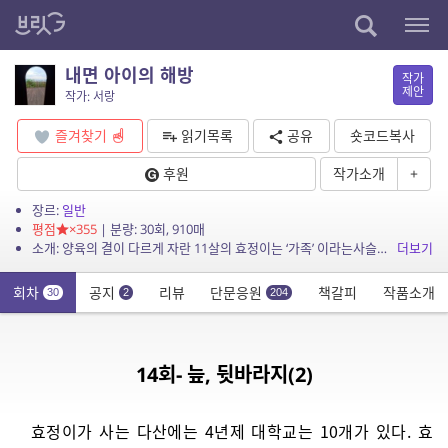
내면 아이의 해방
작가
제안
작가: 서랑
즐겨찾기
읽기목록
공유
숏코드복사
후원
작가소개
+
장르:
일반
평점
×355
| 분량: 30회, 910매
소개: 양육의 결이 다르게 자란 11살의 효정이는 ‘가족’ 이라는사슬에 매여 살아간다. 양육자가 되고 돌봄자가 되었다. 과거의 상처와 현재의 심리를 부딪치며 상당한 ...
더보기
회차
공지
리뷰
단문응원
책갈피
작품소개
30
2
204
14회- 늪, 뒷바라지(2)
효정이가 사는 다산에는 4년제 대학교는 10개가 있다. 효