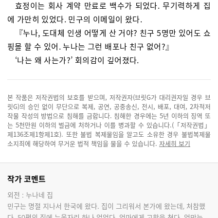
효정이는 회사 계약 만료로 백수가 되었다. 무기력하게 집
에 가만히 있었다. 민구의 이메일이 왔다.
『누나, 도대체 인생 어떻게 산 거야? 친구 5명만 있어도 쇼
핑몰 할 수 있어. 누나는 그런 배포나 친구 없어?』
‘나는 왜 사는가?’ 회의감이 깊어졌다.
본 작품은 저작권법의 보호를 받으며, 저작권자(브릿G가 대리권자일 경우 브
릿G)의 승인 없이 무단으로 복제, 공연, 공중송신, 전시, 배포, 대여, 2차적저
작물 작성의 방법으로 침해를 금합니다. 침해한 경우에는 5년 이하의 징역 또
는 5천만원 이하의 벌금에 처하거나 이를 병과할 수 있습니다.(「저작권법」
제136조제1항제1호). 또한 불법 복제물임을 알고도 소유한 경우 불법복제물
소지죄에 해당하여 무거운 법적 책임을 물을 수 있습니다.
자세히 보기
작가 코멘트
외전 : 누나네 집
민구는 명절 지나서 한국에 왔다. 집이 그리워서 본가에 왔는데, 처참했
다. 50평의 집에 누울자리 하나 없었다. 엄마에게 고함을 쳤다. 엄만는