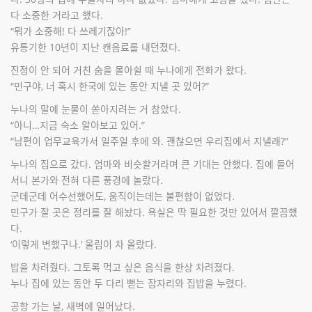
다 소중한 거라고 했다.
“뭐가 소중해! 다 쓰레기잖아!”
유통기한 10년이 지난 캔음료를 내던졌다.
진정이 안 되어 거친 숨을 몰아쉴 때 누나에게 전화가 왔다.
“민구야, 너 혹시 한국에 있는 동안 지낼 곳 있어?”
누나의 말에 눈물이 쏟아지려는 거 참았다.
“아니…지금 숙소 알아보고 있어.”
“남편이 업무교육가서 일주일 후에 와. 괜찮으면 우리집에서 지낼래?”
누나의 집으로 갔다. 엄마와 비슷할거라며 큰 기대는 안했다. 집에 들어
서니 본가와 전혀 다른 풍경에 놀랐다.
군데군데 어수선했어도, 움직이는데는 불편함이 없었다.
민구가 잘 곳은 정리를 잘 해놨다. 욕실은 딱 필요한 것만 있어서 깔끔했
다.
‘이렇게 변했구나.’ 울림이 차 올랐다.
밥을 차려줬다. 그토록 먹고 싶은 음식을 한상 차려졌다.
누나 집에 있는 동안 두 다리 뻗는 잠자리와 집밥을 누렸다.
공항 가는 날, 새벽에 일어났다.