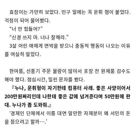
효정이는 가만히 보았다. 민구 말에는 꼭 운휘 형이 붙었다.
걱정이 되어 물어봤다.
“너 안 힘들어?”
“신경 쓰지 마. 너나 잘해라.”
3살 어린 애에게 면박을 받으니 충동적 행동이 나오는 이유
를 여실히 알았다.
한여름, 선풍기 주문 물량이 많아서 포장 전 완제품 검수도
해야 했다. 점심시간, 밀린 문자를 봤다.
『누나, 운휘형이 자기한테 컴퓨터 사래. 좋은 사양이어서
200만원짜리인데 나한테 좋은 값에 넘겨준다며 50만원에 판
대. 누나가 좀 도와줘.』
‘경제인 단체에서 이름 대면 알만한 자제분이 왜 서민의 돈
을 뜯으려고 할까….’