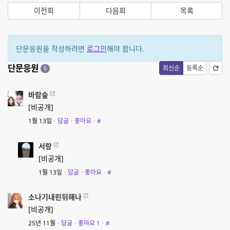
이전회
다음회
목록
단문응원을 작성하려면
로그인
해야 합니다.
단문응원
최신순
등록순
5
바람숲
[비공개]
1월 13일
·
답글
·
좋아요
·
#
서랑
[비공개]
1월 13일
·
답글
·
좋아요
·
#
소나기내린뒤해나
[비공개]
25년 11월
·
답글
·
좋아요
1
·
#