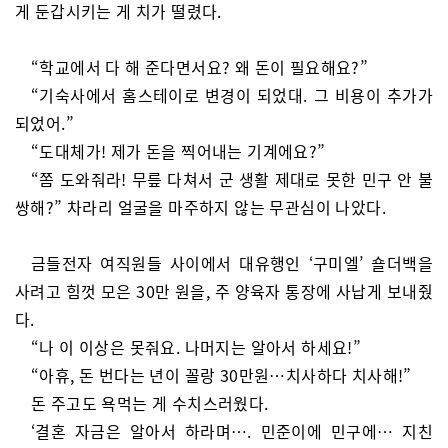
게 둔갑시키는 게 치가 떨렸다.
“학교에서 다 해 준다면서요? 왜 돈이 필요해요?”
“기숙사에서 홈스테이로 변경이 되었대. 그 비용이 추가가
되었어.”
“도대체가! 제가 돈을 찍어내는 기계에요?”
“쫌 도와줘라! 무릎 다쳐서 군 생활 제대로 못한 민구 안 불
쌍해?” 차라리 얼굴을 마주하지 않는 무관심이 나았다.
금들전자 여직원들 사이에서 대유행인 ‘구미엘’ 숄더백을
사려고 힘껏 모은 30만 원을, 주 양육자 통장에 사납게 보내줬
다.
“나 이 이상은 못줘요. 나머지는 알아서 하세요!”
“아휴, 돈 번다는 년이 꼴랑 30만원…치사하다 치사해!”
돈 주고도 욕먹는 게 수치스러웠다.
‘결혼 자금은 알아서 하라며…. 민준이에 민구에… 지친