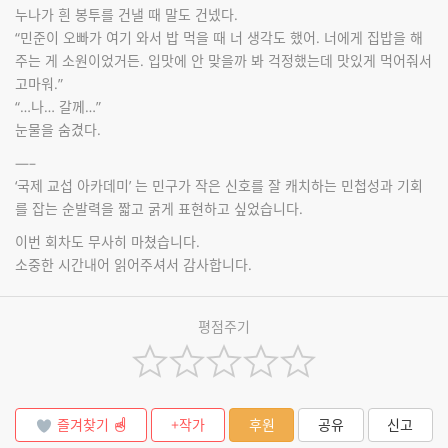
누나가 흰 봉투를 건낼 때 말도 건넸다.
“민준이 오빠가 여기 와서 밥 먹을 때 너 생각도 했어. 너에게 집밥을 해
주는 게 소원이었거든. 입맛에 안 맞을까 봐 걱정했는데 맛있게 먹어줘서
고마워.”
“…나… 갈께…”
눈물을 숨겼다.
—–
‘국제 교섭 아카데미’ 는 민구가 작은 신호를 잘 캐치하는 민첩성과 기회
를 잡는 순발력을 짧고 굵게 표현하고 싶었습니다.
이번 회차도 무사히 마쳤습니다.
소중한 시간내어 읽어주셔서 감사합니다.
평점주기
즐겨찾기
+작가
후원
공유
신고