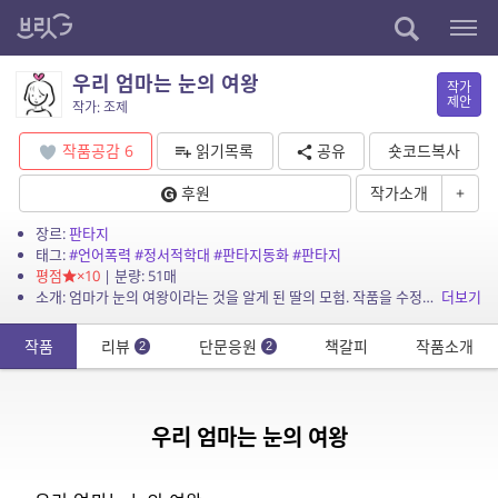
우리 엄마는 눈의 여왕
작가
제안
작가: 조제
작품공감
6
읽기목록
공유
숏코드복사
후원
작가소개
+
장르:
판타지
태그:
#언어폭력
#정서적학대
#판타지동화
#판타지
평점
×10
| 분량: 51매
소개: 엄마가 눈의 여왕이라는 것을 알게 된 딸의 모험. 작품을 수정해서 다시 올립니다
더보기
작품
리뷰
단문응원
책갈피
작품소개
2
2
우리 엄마는 눈의 여왕