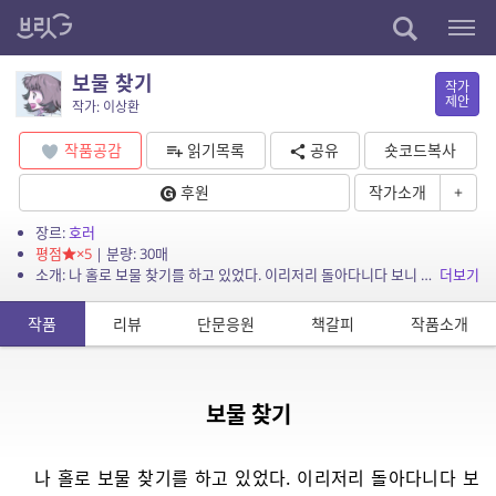
보물 찾기
작가
제안
작가: 이상환
작품공감
읽기목록
공유
숏코드복사
후원
작가소개
+
장르:
호러
평점
×5
| 분량: 30매
소개: 나 홀로 보물 찾기를 하고 있었다. 이리저리 돌아다니다 보니 오가는 사람 하나 없이 방치된 공원에 도착했다. 그곳에서 땅굴 하나를 발견했다. 나는 홀린 듯 맨손으로 땅굴을 더 파내...
더보기
작품
리뷰
단문응원
책갈피
작품소개
보물 찾기
나 홀로 보물 찾기를 하고 있었다. 이리저리 돌아다니다 보