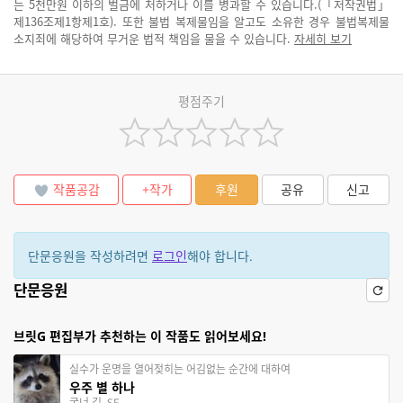
는 5천만원 이하의 벌금에 처하거나 이를 병과할 수 있습니다.(「저작권법」
제136조제1항제1호). 또한 불법 복제물임을 알고도 소유한 경우 불법복제물
소지죄에 해당하여 무거운 법적 책임을 물을 수 있습니다.
자세히 보기
평점주기
작품공감
+작가
후원
공유
신고
단문응원을 작성하려면
로그인
해야 합니다.
단문응원
브릿G 편집부가 추천하는 이 작품도 읽어보세요!
실수가 운명을 열어젖히는 어김없는 순간에 대하여
우주 별 하나
굴너 김, SF