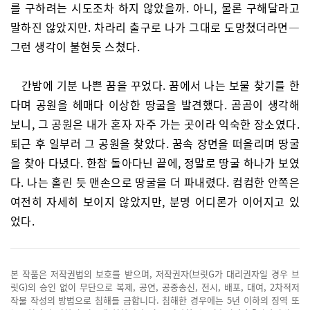
를 구하려는 시도조차 하지 않았을까. 아니, 물론 구해달라고
말하진 않았지만. 차라리 출구로 나가 그대로 도망쳤더라면—
그런 생각이 불현듯 스쳤다.
간밤에 기분 나쁜 꿈을 꾸었다. 꿈에서 나는 보물 찾기를 한
다며 공원을 헤매다 이상한 땅굴을 발견했다. 곰곰이 생각해
보니, 그 공원은 내가 혼자 자주 가는 곳이라 익숙한 장소였다.
퇴근 후 일부러 그 공원을 찾았다. 꿈속 장면을 떠올리며 땅굴
을 찾아 다녔다. 한참 돌아다닌 끝에, 정말로 땅굴 하나가 보였
다. 나는 홀린 듯 맨손으로 땅굴을 더 파내렸다. 컴컴한 안쪽은
여전히 자세히 보이지 않았지만, 분명 어디론가 이어지고 있
었다.
본 작품은 저작권법의 보호를 받으며, 저작권자(브릿G가 대리권자일 경우 브
릿G)의 승인 없이 무단으로 복제, 공연, 공중송신, 전시, 배포, 대여, 2차적저
작물 작성의 방법으로 침해를 금합니다. 침해한 경우에는 5년 이하의 징역 또