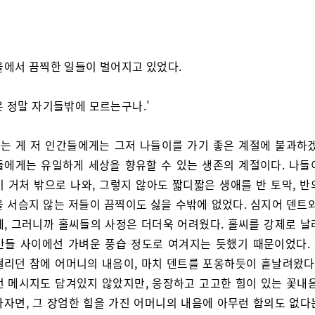
을에서 끔찍한 일들이 벌어지고 있었다.
은 정말 자기들밖에 모르는구나.’
는 게 저 인간들에게는 그저 나들이를 가기 좋은 계절에 불과하겠
들에게는 유일하게 세상을 향유할 수 있는 생존의 계절이다. 나들
이 거처 밖으로 나와, 그렇지 않아도 짧디짧은 생애를 반 토막, 반
을 서슴지 않는 저들이 끔찍이도 싫을 수밖에 없었다. 심지어 덴트와
체, 그러니까 홀씨들의 사정은 더더욱 어려웠다. 홀씨를 강제로 날
간들 사이에선 가벼운 풍습 정도로 여겨지는 듯했기 때문이었다.
떨리던 참에 어머니의 내음이, 마치 덴트를 포옹하듯이 흩날려왔다.
런 메시지도 담겨있지 않았지만, 웅장하고 고고한 힘이 있는 꽃내음
하자면, 그 장엄한 힘을 가진 어머니의 내음에 아무런 함의도 없다