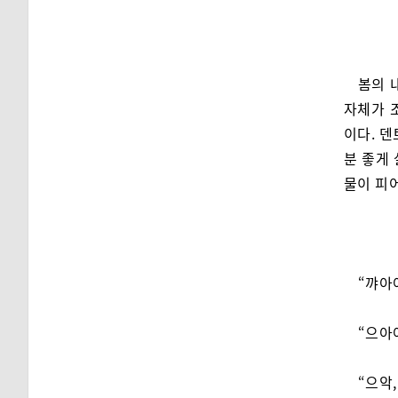
봄의 
자체가 
이다. 
분 좋게
물이 피
“꺄아
“으아
“으악,