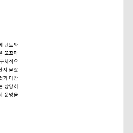
시에 덴트와
은 꼬꼬마
 구체적으
한지 몰랐
것과 마찬
체는 상당히
제 운명을