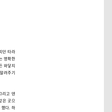
피던 타라
는 명확한
든 와닿지
만 알려주기
그리고 덴
같은 곳으
했다. 하