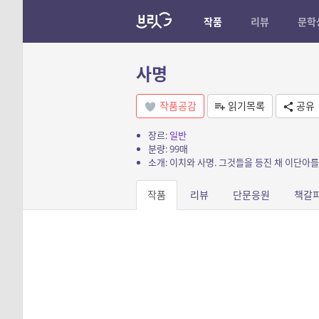
작품
리뷰
문학
사명
작품공감
읽기목록
공유
장르:
일반
분량: 99매
소개: 이치와 사명. 그것들을 등진 채 이단아를
작품
리뷰
단문응원
책갈