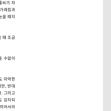
홀씨가 자
 가래침과
눈을 떼지
을 때 조금
을 수없이
도 미약한
만, 반대
. 그리고
도 감지되
 끼어서라