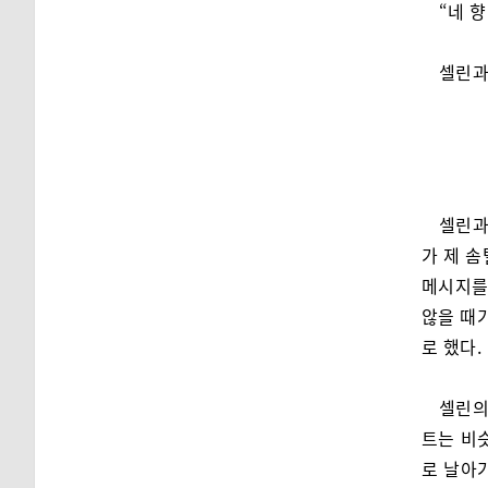
“네 
셀린과
셀린과
가 제 
메시지를
않을 때가
로 했다.
셀린의
트는 비
로 날아