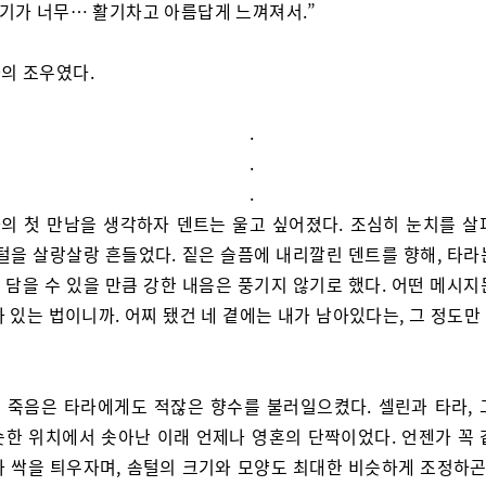
향기가 너무… 활기차고 아름답게 느껴져서.”
의 조우였다.
.
.
.
의 첫 만남을 생각하자 덴트는 울고 싶어졌다. 조심히 눈치를 살
솜털을 살랑살랑 흔들었다. 짙은 슬픔에 내리깔린 덴트를 향해, 타라
 담을 수 있을 만큼 강한 내음은 풍기지 않기로 했다. 어떤 메시지
 있는 법이니까. 어찌 됐건 네 곁에는 내가 남아있다는, 그 정도
 죽음은 타라에게도 적잖은 향수를 불러일으켰다. 셀린과 타라, 
슷한 위치에서 솟아난 이래 언제나 영혼의 단짝이었다. 언젠가 꼭 
가 싹을 틔우자며, 솜털의 크기와 모양도 최대한 비슷하게 조정하곤 