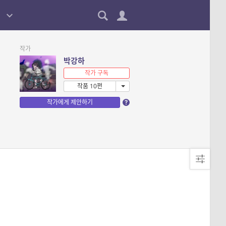
작가
박강하
작가 구독
작품 10편
작가에게 제안하기