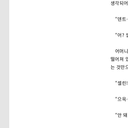
생각되어 
“덴트
“어? 
어머니
떨어져 
는 것만으
“셀린!
“으윽
“안 