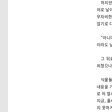
하지만
의로 날
무자비한
않기로 
“아니
이라도 날
그 뒤
외쳤으나
식물들
내음을 
로 저 
지금, 
지 못하