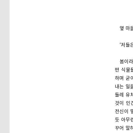
옆 마
‘저들
봄이라
떤 식물
하며 굳
내는 일
들레 유
것이 인
전신이 
듯 아무
꾸어 말