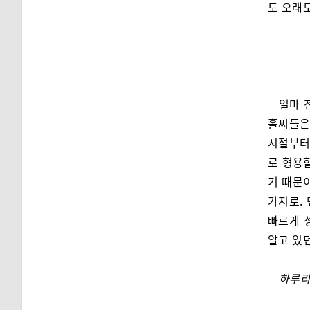
도 오래
얼마 
홀씨들은
시절부터
로 형용
기 때문
가지로. 
빠르게 
알고 있
하루라