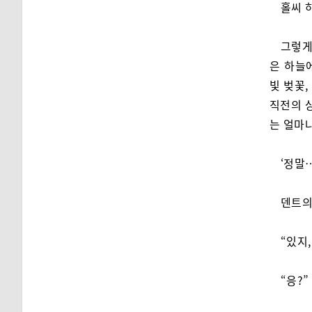
홀씨 
그렇게
은 하늘
빛 벚꽃
직전의 
는 얼마
‘정말
덴트의
“있지,
“응?”