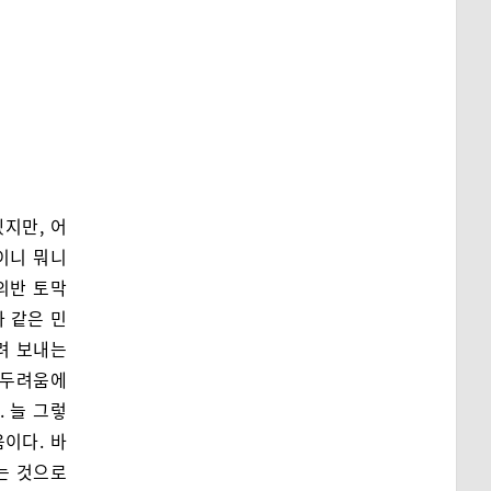
지만, 어
이니 뭐니
의반 토막
 같은 민
려 보내는
 두려움에
 늘 그렇
이다. 바
는 것으로