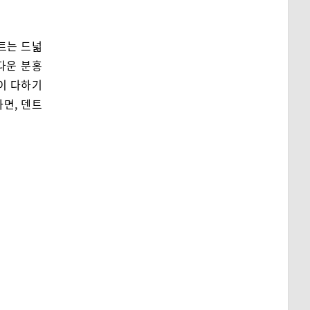
덴트는 드넓
다운 분홍
이 다하기
면, 덴트