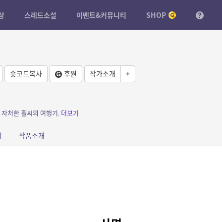
상
스레드소설
이벤트&커뮤니티
SHOP
숏코드복사
후원
작가소개
+
 자처한 홀씨의 여행기.
더보기
피
작품소개