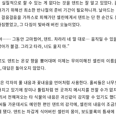
 실질적으로 할 수 있는 게 없다는 것을 덴트는 잘 알고 있었다. 
아가기 위해선 최소한 반나절의 준비 기간이 필요하니까. 날아드는
 걸음걸음을 가까스로 피해가던 셀린에게서 덴트는 단 한 순간도 
다짐했었고, 그 다짐이 빛바래 버린 오늘이었다.
야…… 그동안 고마웠어, 덴트. 차라리 네 말 대로… 움직일 수 있
아가 볼걸. 그리고 타라, 너도 울지 마.”
로도 덴트는 온갖 향을 뿜어대며 이제는 무의미해진 셀린의 이름
, 대답은 돌아오지 않았다.
은 각자의 풀 내음과 꽃내음을 언어처럼 사용한다. 홀씨들은 너무
가지고 있기에 장미나 튤립처럼 먼 곳까지 메시지를 전할 수가 없지
멀리서 전해져오는 타 식물의 내음은 귀신같이 감지할 수 있기도 했다
홀씨들 가운데서도 예민한 편인 덴트의 감각에, 셀린의 내음이 조금
게 됐다. 덴트는 차갑게 식어버린 셀린의 몸이, 보도블록의 틈새에