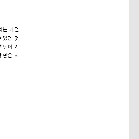
라는 계절
이었던 것
솜털이 기
 많은 식