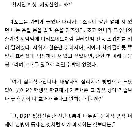
“황서연 학생. 제정신입니까?”
레포트를 가볍게 들었다 내리치는 소리에 강단 앞에 서 있
던 나는 움찔 몸을 떨며 숨을 멈추었다. 조교 언니가 교수님의
손가락 까딱임에 마리오네트처럼 헐레벌떡 전등 스위치를 켜
러 달려갔다. 사위가 한순간 밝아지며, 시야가 채찍질하듯 뿌
옇게 흐려졌다. 당당하게 서 있고 싶었지만, 환한 빛 아래 눈을
찡그리며 고개를 옆으로 숙일 수밖에 없었다.
“여기 심리학과입니다. 내담자의 심리치료 방법으로 느닷
없이 굿이요? 학생은 학교에서 가르쳐준 그 많은 상담 기술보
다 굿 한번이 더 효과가 좋다고 말하는 겁니까?”
“그, DSM-5(정신질환 진단및통계 매뉴얼) 문화적 영적 이
해에 신병이 등재된 것처럼 아예 배제하는 것보다는,”