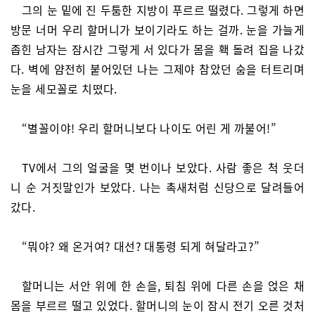
그의 눈 밑에 진 두툼한 지방이 푸르르 떨렸다. 그렇게 하면
방문 너머 우리 할머니가 보이기라도 하는 걸까. 눈을 가늘게
좁힌 남자는 잠시간 그렇게 서 있다가 몸을 홱 돌려 집을 나갔
다. 벽에 얌전히 붙어있던 나는 그제야 참았던 숨을 터트리며
눈을 세모꼴로 치떴다.
“별꼴이야! 우리 할머니보다 나이도 어린 게 까불어!”
TV에서 그의 얼굴을 몇 번이나 보았다. 사람 좋은 척 웃더
니 순 거짓말인가 보았다. 나는 촉새처럼 신당으로 달려들어
갔다.
“뭐야? 왜 온거여? 대선? 대통령 되게 혀달라고?”
할머니는 서안 위에 한 손을, 퇴침 위에 다른 손을 얹은 채
몸을 부르르 떨고 있었다. 할머니의 눈이 잠시 전기 오른 것처