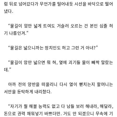
럼 뒤로 넘어갔다가 무언가를 털어내듯 시선을 바닥으로 떨어
냈다.
“물길이 암만 넓게 트여도 거슬러 오르는 건 본인 심줄 허
기 나름인겨.”
“물길은 넓으니까는 정치인도 허고 그런 거 아녀?”
“물길이 암만 넓으면 뭐 혀, 옆에 괴기들 물이 빼짝 말랐는
데.”
아까 전의 양반을 떠올리니 다시 열이 뻗치는지 할머니는
서안을 둔탁하게 내리쳤다.
“자기가 뭘 해볼 능력도 없고 다 남들 보러 해내라, 해달라,
돈으로 권력 채워넣기 바쁘더만. 거도 안 되겠으니 무속에 기