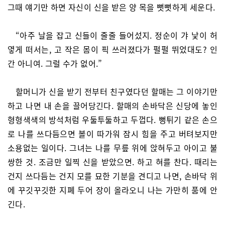
그때 얘기만 하면 자신이 신을 받은 양 목을 뻣뻣하게 세운다.
“아주 날을 잡고 신들이 줄줄 들어섰지. 정순이 갸 낯이 허
옇게 떠서는, 고 작은 몸이 픽 쓰러졌다가 펄펄 뛰었대도? 인
간 아니여. 그럴 수가 없어.”
할머니가 신을 받기 전부터 친구였다던 할매는 그 이야기만
하고 나면 내 손을 끌어당긴다. 할매의 손바닥은 신당에 놓인
형형색색의 방석처럼 우둘투둘하고 두껍다. 뻥튀기 같은 손으
로 나를 쓰다듬으면 볼이 따가워 잠시 힘을 주고 버텨보지만
소용없는 일이다. 그녀는 나를 무릎 위에 앉혀두고 아이고 불
쌍한 것. 조금만 일찍 신을 받았으면. 하고 혀를 찬다. 때리는
건지 쓰다듬는 건지 모를 묘한 기분을 견디고 나면, 손바닥 위
에 꾸깃꾸깃한 지폐 두어 장이 올라오니 나는 가만히 품에 안
긴다.