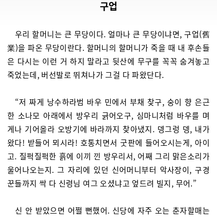
구업
우리 할머니는 큰 무당이다. 얼마나 큰 무당이냐면, 구업(舊
業)을 파온 무당이란다. 할머니의 할머니가 죽을 때 내 후손들
은 다시는 이런 거 하지 말라고 뒷산에 무구를 꼭꼭 숨겨놓고
죽었는데, 버선발로 뛰쳐나가 그걸 다 파왔단다.
“저 짜게 낭수하라범 바우 민에서 부채 찾구, 숭이 향 은근
한 소나모 아래에서 방우리 긁어오구, 심마니처럼 바우를 며
게나 기어올라 오방기에 바라까지 찾아냈지. 뎅그렁 뎅, 내가
왔다! 받들어 뫼시라! 호통치면서 굿판에 들어오시는게, 아이
고. 질퍽질퍽한 흙에 이끼 낀 방우리서, 어째 그리 맑은소리가
울어나오는지. 그 자리에 있던 신어머니부터 악사장이, 구경
꾼들까지 싹 다 신령님 여그 오셨냐고 엎드려 빌지, 무어.”
신 안 받았으면 어쩔 뻔했어. 신당에 자주 오는 춘자할매는