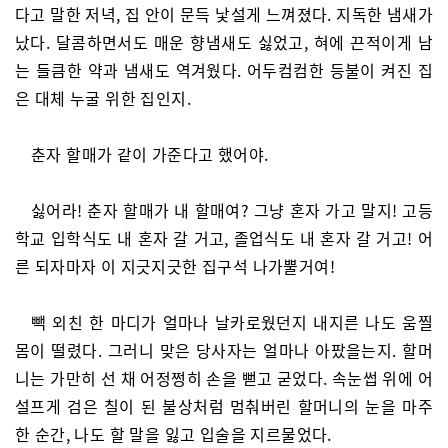
다고 말한 저녁, 집 안이 문득 낯설게 느껴졌다. 지독한 냄새가
났다. 달콤하면서도 매운 향냄새도 싫었고, 혀에 끈적이게 남
는 들큼한 약과 냄새도 역겨웠다. 어두컴컴한 등불이 켜진 집
은 대체 누굴 위한 집인지.
춘자 할매가 같이 가준다고 했어야.
싫어라! 춘자 할매가 내 할매여? 그냥 혼자 가고 말지! 고등
학교 입학식도 내 혼자 갈 거고, 졸업식도 내 혼자 갈 거고! 어
른 되자마자 이 지긋지긋한 집구석 나가뿔거여!
빽 외친 한 마디가 얼마나 날카로웠던지 내지른 나도 움찔
몸이 떨렸다. 그러니 맞은 당사자는 얼마나 아팠을는지. 할머
니는 가만히 선 채 어정쩡히 손을 뻗고 굳었다. 속눈썹 위에 어
설프게 검은 칠이 된 불상처럼 멈춰버린 할머니의 눈을 마주
한 순간, 나도 할 말을 잃고 입술을 지르물었다.