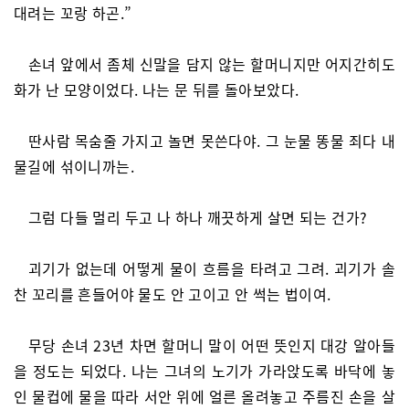
대려는 꼬랑 하곤.”
손녀 앞에서 좀체 신말을 담지 않는 할머니지만 어지간히도
화가 난 모양이었다. 나는 문 뒤를 돌아보았다.
딴사람 목숨줄 가지고 놀면 못쓴다야. 그 눈물 똥물 죄다 내
물길에 섞이니까는.
그럼 다들 멀리 두고 나 하나 깨끗하게 살면 되는 건가?
괴기가 없는데 어떻게 물이 흐름을 타려고 그려. 괴기가 솔
찬 꼬리를 흔들어야 물도 안 고이고 안 썩는 법이여.
무당 손녀 23년 차면 할머니 말이 어떤 뜻인지 대강 알아들
을 정도는 되었다. 나는 그녀의 노기가 가라앉도록 바닥에 놓
인 물컵에 물을 따라 서안 위에 얼른 올려놓고 주름진 손을 살