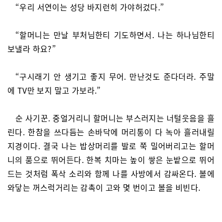
“우리 서연이는 성당 바지런히 가야허겄다.”
“할머니는 만날 부처님한티 기도하면서. 나는 하나님한티
보낼라 하요?”
“구시래기 안 생기고 좋지 무어. 만난것도 준다더라. 주말
에 TV만 보지 말고 가보라.”
순 사기꾼. 중얼거리니 할머니는 부스러지는 너털웃음을 흘
린다. 한참을 쓰다듬는 손바닥에 머리통이 다 녹아 흘러내릴
지경이다. 결국 나는 밥상머리를 발로 쭉 밀어버리고는 할머
니의 품으로 뛰어든다. 한복 치마는 높이 쌓은 눈밭으로 뛰어
드는 것처럼 폭삭 소리와 함께 나를 사방에서 감싸온다. 볼에
와닿는 꺼스럭거리는 감촉이 고와 몇 번이고 볼을 비빈다.