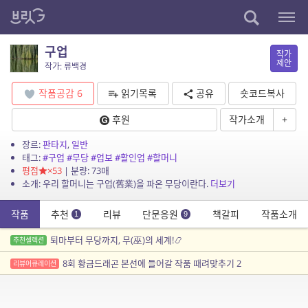
구업
작가
제안
작가: 류백경
작품공감
6
읽기목록
공유
숏코드복사
후원
작가소개
+
장르:
판타지
,
일반
태그:
#구업
#무당
#업보
#활인업
#할머니
평점
×53
| 분량: 73매
소개: 우리 할머니는 구업(舊業)을 파온 무당이란다.
더보기
작품
추천
리뷰
단문응원
책갈피
작품소개
1
9
퇴마부터 무당까지, 무(巫)의 세계!📿
추천셀렉션
8회 황금드래곤 본선에 들어갈 작품 때려맞추기 2
리뷰어큐레이션