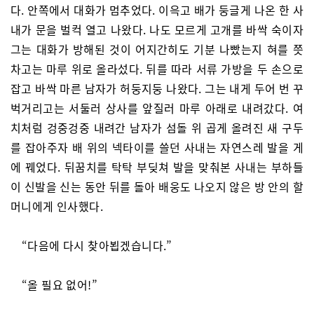
다. 안쪽에서 대화가 멈추었다. 이윽고 배가 둥글게 나온 한 사
내가 문을 벌컥 열고 나왔다. 나도 모르게 고개를 바싹 숙이자
그는 대화가 방해된 것이 어지간히도 기분 나빴는지 혀를 쯧
차고는 마루 위로 올라섰다. 뒤를 따라 서류 가방을 두 손으로
잡고 바싹 마른 남자가 허둥지둥 나왔다. 그는 내게 두어 번 꾸
벅거리고는 서둘러 상사를 앞질러 마루 아래로 내려갔다. 여
치처럼 겅중겅중 내려간 남자가 섬돌 위 곱게 올려진 새 구두
를 잡아주자 배 위의 넥타이를 쓸던 사내는 자연스레 발을 게
에 꿰었다. 뒤꿈치를 탁탁 부딪쳐 발을 맞춰본 사내는 부하들
이 신발을 신는 동안 뒤를 돌아 배웅도 나오지 않은 방 안의 할
머니에게 인사했다.
“다음에 다시 찾아뵙겠습니다.”
“올 필요 없어!”