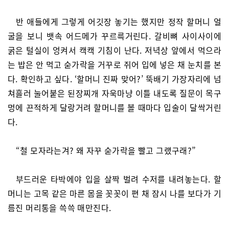
반 애들에게 그렇게 어깃장 놓기는 했지만 정작 할머니 얼
굴을 보니 뱃속 어드메가 꾸르륵거린다. 갈비뼈 사이사이에
굵은 털실이 엉켜서 캑캑 기침이 난다. 저녁상 앞에서 먹으라
는 밥은 안 먹고 숟가락을 거꾸로 쥐어 입에 넣은 채 눈치를 본
다. 확인하고 싶다. ‘할머니 진짜 맞어?’ 뚝배기 가장자리에 넘
쳐흘러 눌어붙은 된장찌개 자욱마냥 이틀 내도록 질문이 목구
멍에 끈적하게 달랑거려 할머니를 볼 때마다 입술이 달싹거린
다.
“철 모자라는겨? 왜 자꾸 숟가락을 빨고 그랬구래?”
부드러운 타박에야 입을 살짝 벌려 수저를 내려놓는다. 할
머니는 고목 같은 마른 몸을 꼿꼿이 편 채 잠시 나를 보다가 기
름진 머리통을 쓱쓱 매만진다.