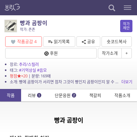
빵과 곰팡이
작가
제안
작가: 존존
작품공감
4
읽기목록
공유
숏코드복사
후원
작가소개
+
장르:
추리/스릴러
태그:
#기억상실
#음모
평점
×20
| 분량: 169매
소개: 빵에 곰팡이가 서리면 점차 그것이 빵인지 곰팡이인지 알 수 없게 된다. 주인공인 권도준도 자신의 존재가 무엇인지 점차 알 수 없게 된다.
더보기
작품
리뷰
단문응원
책갈피
작품소개
1
2
빵과 곰팡이