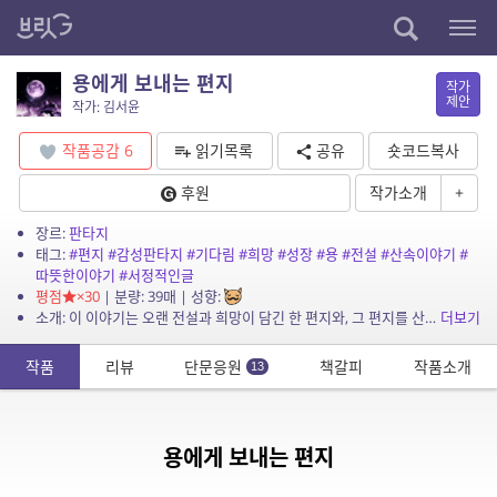
용에게 보내는 편지
작가
제안
작가: 김서윤
작품공감
6
읽기목록
공유
숏코드복사
후원
작가소개
+
장르:
판타지
태그:
#편지
#감성판타지
#기다림
#희망
#성장
#용
#전설
#산속이야기
#
따뜻한이야기
#서정적인글
평점
×30
| 분량: 39매 | 성향:
소개: 이 이야기는 오랜 전설과 희망이 담긴 한 편지와, 그 편지를 산꼭대기에 사는 용에게로 전하는 한 배달부의 여정을 그립니다. 마을 사람들은 용이 사라졌다고 믿지만, 주인공은 그 기다...
더보기
작품
리뷰
단문응원
책갈피
작품소개
13
용에게 보내는 편지