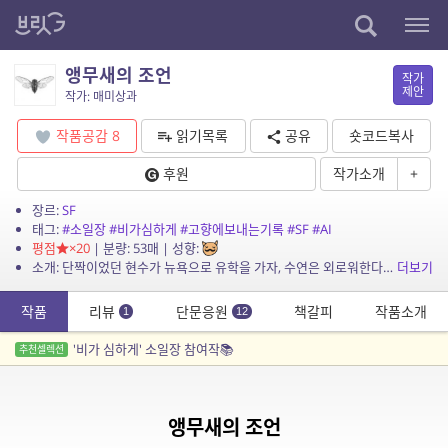
앵무새의 조언
작가
제안
작가: 매미상과
작품공감
8
읽기목록
공유
숏코드복사
후원
작가소개
+
장르:
SF
태그:
#소일장
#비가심하게
#고향에보내는기록
#SF
#AI
평점
×20
| 분량: 53매 | 성향:
소개: 단짝이었던 현수가 뉴욕으로 유학을 가자, 수연은 외로워한다. 그런 그에게 현수는 멀리 떨어져 있는 애인, 친구를 따라 해서 대신 메시지에 답장하거나 통화를 할 수 있는 AI 앱 &...
더보기
작품
리뷰
단문응원
책갈피
작품소개
1
12
'비가 심하게' 소일장 참여작📚
추천셀렉션
앵무새의 조언