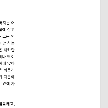
아버지는 어
집에 살고
 그는 언
 안 하는
은 새카만
제나 떡이
어귀에 앉아
찍을 휘둘러
기 때문에
’ 곁에 가
않을테고,