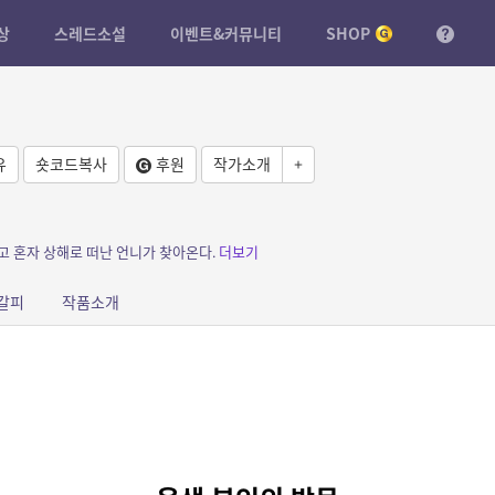
상
스레드소설
이벤트&커뮤니티
SHOP
유
숏코드복사
후원
작가소개
+
고 혼자 상해로 떠난 언니가 찾아온다.
더보기
갈피
작품소개