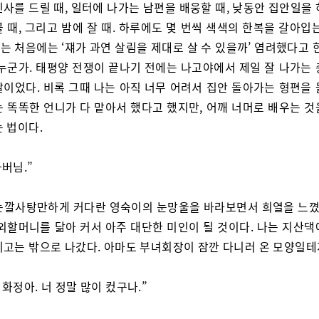
사를 드릴 때, 일터에 나가는 남편을 배웅할 때, 낮동안 집안일을
 때, 그리고 밤에 잘 때. 하루에도 몇 번씩 색색의 한복을 갈아입
 처음에는 ‘쟤가 과연 살림을 제대로 살 수 있을까’ 염려했다고 
 누군가. 태평양 전쟁이 끝나기 전에는 나고야에서 제일 잘 나가는 
딸이었다. 비록 그때 나는 아직 너무 어려서 집안 돌아가는 형편을 
는 똑똑한 언니가 다 맡아서 했다고 했지만, 어깨 너머로 배우는 것
 법이다.
아버님.”
눈깔사탕만하게 커다란 영숙이의 눈망울을 바라보면서 희열을 느꼈다
 외할머니를 닮아 커서 아주 대단한 미인이 될 것이다. 나는 지산댁
기고는 밖으로 나갔다. 아마도 부녀회장이 잠깐 다니러 온 모양일테
 화정아. 너 정말 많이 컸구나.”