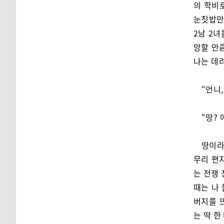
의 학비
눈칫밥만
2남 2
망할 만
나는 데
“언니,
“땅? 
땅이라
무리 편
는 전쟁 
때는 나
버지를 
는 딱 한