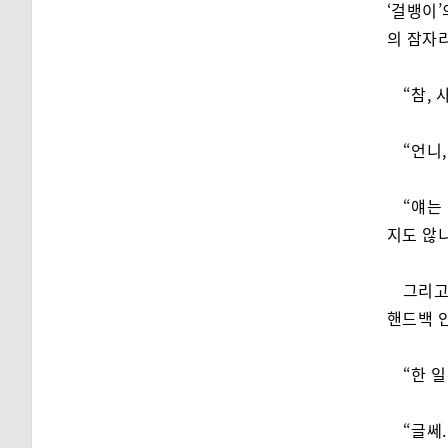
‘걸뱅이’
의 잠자
“참,
“언니,
“얘는
지도 않니
그리고
핸드백 
“한 
“글쎄.