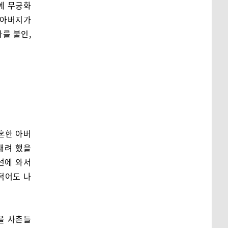
에 무궁화
 아버지가
자를 붙인,
혼한 아버
내려 했을
선에 와서
적어도 나
을 사촌들