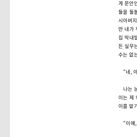
게 문안인
들을 돌볼
시아버지는
만 내가
집 막내
든 실무
수는 없는
“네, 
나는 
이는 제
이를 맡
“이얘,