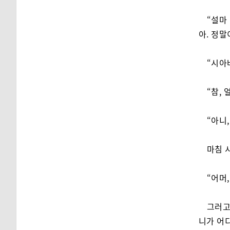
“설마
아. 정말
“시아
“참, 
“아니,
마침 
“어머,
그러고
니가 어