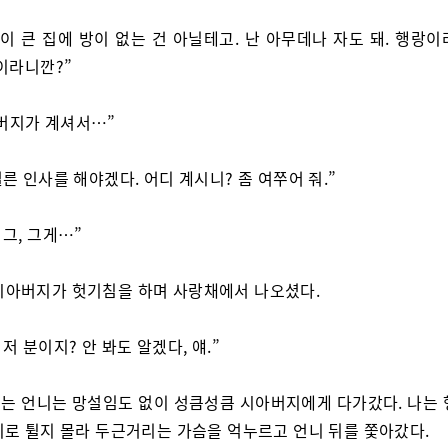
 이 큰 집에 방이 없는 건 아닐테고. 난 아무데나 자도 돼. 행랑
이라니깐?”
버지가 계셔서…”
얼른 인사를 해야겠다. 어디 계시니? 좀 여쭈어 줘.”
 그, 그게…”
시아버지가 헛기침을 하며 사랑채에서 나오셨다.
 저 분이지? 안 봐도 알겠다, 얘.”
는 언니는 망설임도 없이 성큼성큼 시아버지에게 다가갔다. 나는 
디로 튈지 몰라 두근거리는 가슴을 억누르고 언니 뒤를 쫓아갔다.