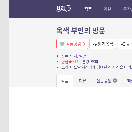
작품
리뷰
문학
옥색 부인의 방문
작품공감
3
읽기목록
공
장르:
역사
,
일반
평점
×15
| 분량: 59매
소개: 어느날 화정에게 십여년 전 자신을 버리
작품
리뷰
단문응원
책
6