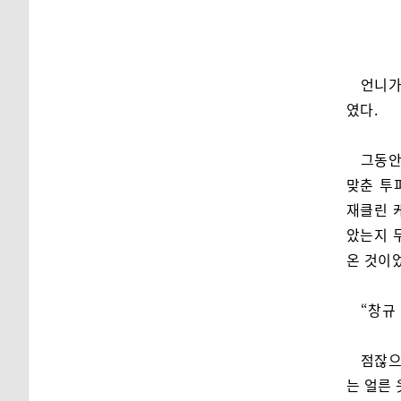
언니가
였다.
그동안
맞춘 투
재클린 
았는지 
온 것이
“창규
점잖으
는 얼른 