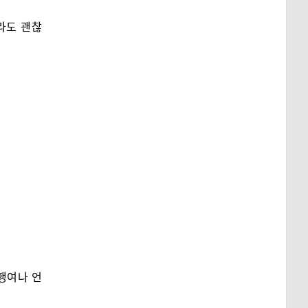
이라도 괜찮
행여나 언