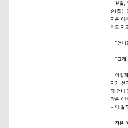
웬걸,
순(蕣)
지은 이름
이도 저
“언니?
“그래
어떻게
지가 천
때 언니
작은 아
처럼 결혼
작은 