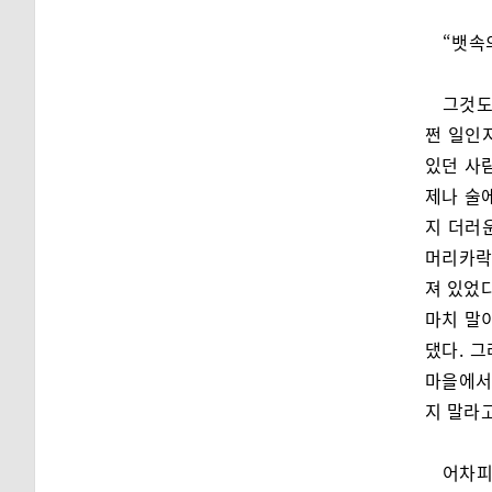
“뱃속
그것도
쩐 일인
있던 사
제나 술
지 더러
머리카락
져 있었다
마치 말이
댔다. 
마을에서 
지 말라
어차피