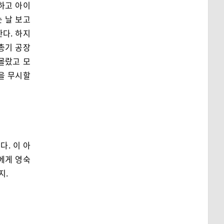
 하고 아이
는 날 보고
한다. 하지
총기 공장
몰랐고 모
을 무시할
. 이 아
에게 영숙
지.