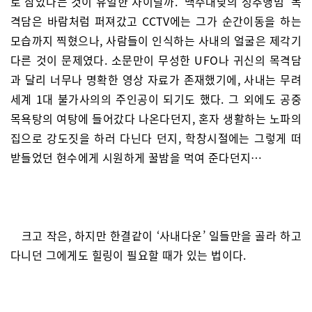
로 삼았다는 것이 유일한 차이랄까. ‘백주대낮의 성추행범’ 목
격담은 바람처럼 퍼져갔고 CCTV에는 그가 순간이동을 하는
모습까지 찍혔으나, 사람들이 인식하는 사내의 얼굴은 제각기
다른 것이 문제였다. 소문만이 무성한 UFO나 귀신의 목격담
과 달리 너무나 명확한 영상 자료가 존재했기에, 사내는 무려
세계 1대 불가사의의 주인공이 되기도 했다. 그 외에도 공중
목욕탕의 여탕에 들어갔다 나온다던지, 혼자 생활하는 노파의
집으로 강도짓을 하러 다닌다 던지, 학창시절에는 그렇게 떠
받들었던 현수에게 시원하게 꿀밤을 먹여 준다던지…
크고 작은, 하지만 한결같이 ‘사내다운’ 일들만을 골라 하고
다니던 그에게도 힐링이 필요할 때가 있는 법이다.