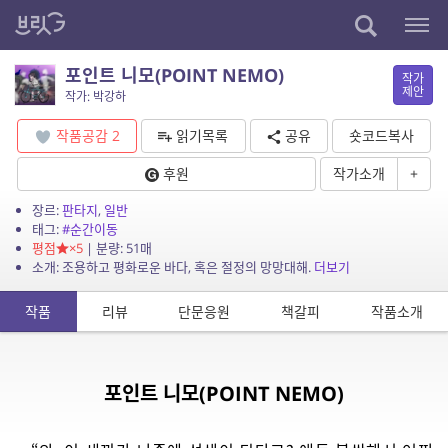
포인트 니모(POINT NEMO)
작가
제안
작가: 박강하
작품공감
2
읽기목록
공유
숏코드복사
후원
작가소개
+
장르:
판타지
,
일반
태그:
#순간이동
평점
×5
| 분량: 51매
소개: 조용하고 평화로운 바다, 혹은 절정의 망망대해.
더보기
작품
리뷰
단문응원
책갈피
작품소개
포인트 니모(POINT NEMO)