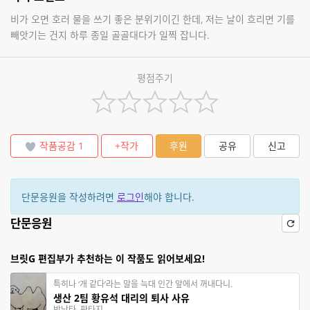
비가 오면 호러 물을 쓰기 좋은 분위기이긴 한데, 저는 날이 흐리면 기를
빼앗기는 건지 하루 종일 골골대다가 일찍 잡니다.
평점주기
작품공감
1
+작가
후원
공유
신고
단문응원을 작성하려면
로그인
해야 합니다.
단문응원
브릿G 편집부가 추천하는 이 작품도 읽어보세요!
특히나 ‘개 같다’라는 말을 늑대 인간 앞에서 꺼내다니.
생산 2팀 황유석 대리의 퇴사 사유
박낙타, 판타지