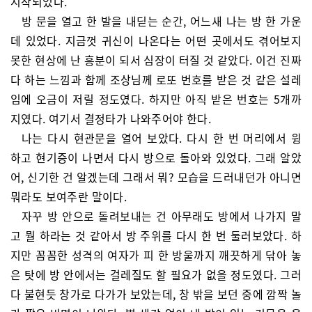
시작되었다.
방 문을 열고 한 발을 내딛는 순간, 어느새 나는 방 한 가운
데 있었다. 지금껏 귀신이 나온다는 어떤 곳에서도 겪어보지
못한 현상에 난 흥분이 되서 심장이 터질 것 같았다. 이건 진짜
다 하는 느낌과 함께 조상님께 로또 번호를 받은 것 같은 설레
임에 오금이 저릴 정도였다. 하지만 아직 받은 번호는 5개까
지였다. 여기서 결정타가 나와주어야 한다.
나는 다시 현관문을 열어 보았다. 다시 한 번 머리에서 윙
하고 현기증이 나면서 다시 방으로 돌아와 있었다. 그래 알았
어, 신기한 건 알겠는데 그래서 뭐? 모습을 드러내던가 아니면
뭐라도 보여주란 말이다.
자꾸 방 안으로 돌려보내는 건 아무래도 방에서 나가지 말
고 뭘 하라는 것 같아서 방 주위를 다시 한 번 둘러보았다. 하
지만 꼼꼼한 성격의 여자가 피 한 방울까지 깨끗하게 닦아 놓
은 탓에 방 안에서는 걸레질도 할 필요가 없을 정도였다. 그러
다 불현듯 창가로 다가가 보았는데, 창 밖을 보던 중에 깜짝 놀