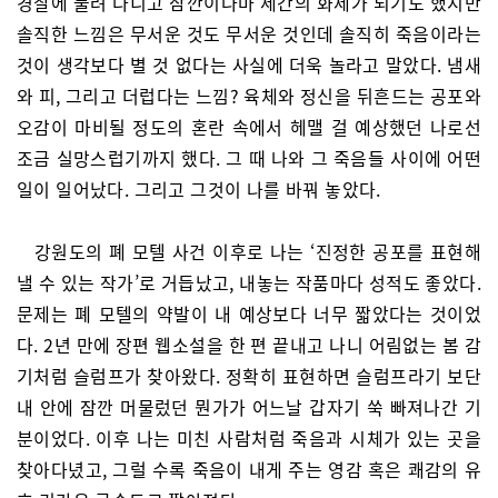
경찰에 불려 다니고 잠깐이나마 세간의 화제가 되기도 했지만
솔직한 느낌은 무서운 것도 무서운 것인데 솔직히 죽음이라는
것이 생각보다 별 것 없다는 사실에 더욱 놀라고 말았다. 냄새
와 피, 그리고 더럽다는 느낌? 육체와 정신을 뒤흔드는 공포와
오감이 마비될 정도의 혼란 속에서 헤맬 걸 예상했던 나로선
조금 실망스럽기까지 했다. 그 때 나와 그 죽음들 사이에 어떤
일이 일어났다. 그리고 그것이 나를 바꿔 놓았다.
강원도의 폐 모텔 사건 이후로 나는 ‘진정한 공포를 표현해
낼 수 있는 작가’로 거듭났고, 내놓는 작품마다 성적도 좋았다.
문제는 폐 모텔의 약발이 내 예상보다 너무 짧았다는 것이었
다. 2년 만에 장편 웹소설을 한 편 끝내고 나니 어림없는 봄 감
기처럼 슬럼프가 찾아왔다. 정확히 표현하면 슬럼프라기 보단
내 안에 잠깐 머물렀던 뭔가가 어느날 갑자기 쑥 빠져나간 기
분이었다. 이후 나는 미친 사람처럼 죽음과 시체가 있는 곳을
찾아다녔고, 그럴 수록 죽음이 내게 주는 영감 혹은 쾌감의 유