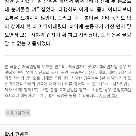
청한 놈이었다. 임 준식은 창에서 뛰어내리기 전에 두 손으로
내 눈꺼풀을 까뒤집었다. 다행히도 이제 내 몸이 아니다보니
고통은 느껴지지 않았다. 그리고 나는 별다른 준비 동작도 없
이 창에서 휙 하고 뛰어내렸다. 바닥에 눈동자가 가장 먼저 닿
으면서 모든 시야가 갑자기 휙 하고 사라졌다. 그 다음은 끝을
알 수 없는 어둠이었다.
본 작품은 저작권법의 보호를 받으며, 저작권자(브릿G가 대리권자일 경우 브
릿G)의 승인 없이 무단으로 복제, 공연, 공중송신, 전시, 배포, 대여, 2차적저
작물 작성의 방법으로 침해를 금합니다. 침해한 경우에는 5년 이하의 징역 또
는 5천만원 이하의 벌금에 처하거나 이를 병과할 수 있습니다.(「저작권법」
제136조제1항제1호). 또한 불법 복제물임을 알고도 소유한 경우 불법복제물
소지죄에 해당하여 무거운 법적 책임을 물을 수 있습니다.
자세히 보기
#비가심하게
작가 코멘트