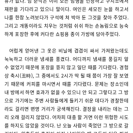
유가 없다. 임 준식은 이미 모든 범행을 인정하고 구치소에서
재판을 기다리고 있으니 말이다. 여인은 세모진 눈을 하고서
나를 한참 노려보다가 구석에 쳐 박아 둔 그것을 찾아 주었다.
그리고 개똥이라도 치우는 것처럼 쉬쉬 하는 손놈림으로 능숙
하게 포장한 후에 커다란 쇼핑용 종이 가방에 담아주었다.
어럽게 얻어낸 그 옷은 비닐에 겹겹이 싸서 가져왔는데도
눅눅하고 더러운 냄새를 풍겼다. 어디까지 냄새를 풍길지 알
수 없었기 때문에 포장을 뜯지 않고 일단 때를 기다렸다. 경험
상 축시(丑時), 그 중에서도 2시가 딱 될 때 쯤이 가장 잘 보였
기 때문에 커피를 마시면서 때를 기다렸다. 문제는 장소인데
내 방에서 하면 효과가 없을 수 있으니 안 되고 그렇다고 그 방
으로 가기에는 주변 사람들에게 들키기 쉬운 데다가 경찰한테
라도 걸리면 변명 거리가 궁색해진다. 결정을 내리는 데는 그
리 오래 걸리지 않았다. 어차피 대충 할 거면 이런 위험한 시도
를 하지도 않았을 것이다. 난 오늘 사람이 죽었던 그 방으로 갈