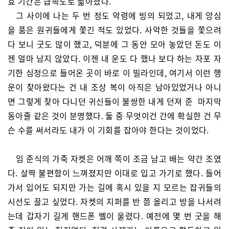
효 기간은 급속도로 짧아졌다.
그 사이에 나는 두 번 정도 악령에 빙의 되었고, 내게 앙심
을 품은 원귀들에게 쫓긴 적도 있었다. 사악한 것들을 쫓으려
다 보니 굿도 많이 했고, 덕분에 그 동안 모아 놓았던 돈도 이
젠 얼마 남지 않았다. 이젠 내 운도 다 했나 보다 하는 자포 자
기한 심정으로 들어온 곳이 바로 이 빌라인데, 여기서 이런 행
운이 찾아왔다는 건 내 조상 복이 아직은 남아있었거나 아니
면 그렇게 찾아 다니던 귀신들이 불쌍한 내게 던져 준 마지막
동아줄 같은 것이 분명했다. 둘 중 무엇이건 간에 확실한 건 무
슨 수를 써서라도 내가 이 기회를 잡아야 한다는 것이었다.
임 준식의 가죽 자켓은 어깨 쪽이 조금 남고 배는 약간 조였
다. 살짝 불편함이 느껴졌지만 이대로 입고 가기로 했다. 들어
가서 입어도 되지만 가는 길에 혹시 있을 지 모르는 잡귀들의
시선도 끌고 싶었다. 자켓의 지퍼를 반 쯤 올리고 방을 나서려
는데 갑자기 길게 핸드폰 벨이 울렸다. 예전에 몇 번 굿을 해