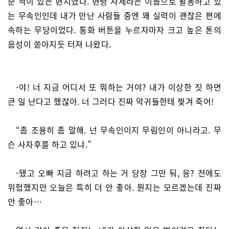
준 적이 있는 현지였다. 현령 사제라는 이름으로 활동하고 있
는 무속인인데 내가 만난 사람들 중엔 꽤 실력이 괜찮은 편에
속하는 무당이었다. 통화 버튼을 누르자마자 크고 높은 톤의
음성이 쏟아지듯 터져 나왔다.
-야! 너 지금 어디서 또 뭐하는 거야? 내가 이상한 짓 하면
큰 일 난다고 했잖아. 너 그러다 진짜 악귀들한테 찢겨 죽어!
“좀 조용히 좀 말해. 넌 무속인이지 무림인이 아니라고. 무
슨 사자후를 하고 있냐.”
-됐고 오빠 지금 하려고 하는 거 당장 그만 둬, 응? 전에도
위험했지만 오늘은 특히 더 안 좋아. 뭔지는 모르겠는데 진짜
안 좋아…