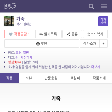
가죽
작가
제안
작가: 김태민
작품공감
1
읽기목록
공유
숏코드복사
후원
작가소개
+
장르:
호러
,
일반
태그:
#비가심하게
평점
×4
| 분량: 59매
소개: 영감을 얻기 위해 위험한 선택을 한 사람의 이야기입니다.
더보기
작품
리뷰
단문응원
책갈피
작품소개
가죽