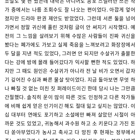
소설도 몇 편 썼는데 대박은 아니어도 공포 스릴러만 쓰는 작
가 중에서는 나름 조회수도 잘 나오는 편이었다. 아깝게 엎어
졌지만 드라마 판권 제안도 받았었다. 그런데 서른 둘을 넘어
가면서 정말 귀신에 홀린 것처럼 글이 안 써지기 시작했다. 예
전의 그 느낌을 살려보기 위해 수많은 사람들이 진짜 귀신을
봤다는 폐가에도 가보고 실제 죽음을 느껴보려고 화장장에서
두 달을 지낸 적도 있었다, 그러면 안 되지만 수살귀가 출몰한
다는 강에 밤에 몰래 들어갔다가 익사할 뻔한 적도 있었다. 하
지만 그 때도 원인은 수살귀가 아니라 전 날 비가 오면서 갑자
기 깊어진 수심과 빠른 물살 탓이었다. 지금 돌아보면 무엇 하
나 빠질 것 없는 미친 짓 퍼레이드이긴 한데 당시 나는 그만큼
간절했다. 솔직히 운이 많이 따른 것도 인정하고 다른 작가들
에 비해 쉽게 얻은 인기이긴 해도 절대 잃고 싶지는 않았다. 이
십 대부터 연애도 포기하고 소설에만 빠져 살았던 시절이 아
까운 것도 있었고, 귀농해서 과수원 하고 소 키운다고 가진 돈
다 쏟아부었다가 농사고 축사고 다 망친 후 현재는 정부에서