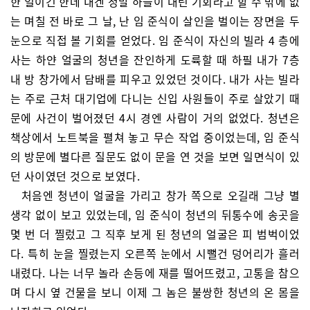
한 일이긴 한데 내겐 정말 하늘이 내린 기회라고 할 수 밖에 없
는 며칠 전 바로 그 날, 난 임 준식이 살인을 벌이는 장면을 두
눈으로 직접 볼 기회를 얻었다. 임 준식이 자신의 빌라 4 층에
사는 하얀 얼굴의 청년을 잔인하게 도륙할 때 하필 내가 7층
내 방 창가에서 담배를 피우고 있었던 것이다. 내가 사는 빌라
는 주로 근처 대기업에 다니는 신입 사원들이 주로 살았기 때
문에 사건이 벌어졌던 4시 경엔 사람이 거의 없었다. 청년은
책상에서 노트북을 펼쳐 놓고 무슨 작업 중이었는데, 임 준식
의 방문에 별다른 질문도 없이 문을 연 것을 보면 일면식이 있
던 사이였던 것으로 보였다.
처음엔 청년이 얼굴을 가리고 창가 쪽으로 오길래 그냥 별
생각 없이 보고 있었는데, 임 준식이 청년의 뒤통수에 송곳을
몇 번 더 찔렀고 그 직후 보게 된 청년의 얼굴은 피 범벅이었
다. 특히 눈을 찔렸는지 오른쪽 눈에서 시뻘건 덩어리가 흘러
내렸다. 나는 너무 놀라 손등에 재를 떨어뜨렸고, 고통을 참으
며 다시 옆 건물을 보니 이제 그 놈은 불쌍한 청년의 온 몸을