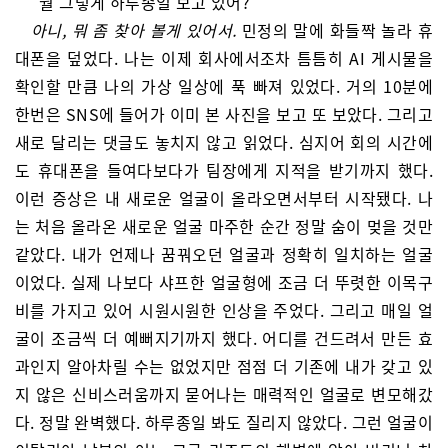
“뭘 그렇게 하루종일 보고 있어?”
아니, 뭐 좀 찾아 볼게 있어서.
민정의 말에 화들짝 놀라 휴
대폰을 덮었다. 나는 이제 회사에서조차 틈틈히 AI 게시물을
확인할 만큼 나의 가상 일상에 푹 빠져 있었다. 거의 10분에
한번은 SNS에 들어가 이미 본 사진을 보고 또 보았다. 그리고
새로 달리는 댓글도 놓치지 않고 읽었다. 심지어 회의 시간에
도 휴대폰을 들여다보다가 팀장에게 지적을 받기까지 했다.
이런 증상은 내 새로운 얼굴이 올라오면서부터 시작됐다. 나
는 처음 올라온 새로운 얼굴 마주한 순간 정말 숨이 멎을 것만
같았다. 내가 언제나 꿈꿔오던 얼굴과 정확히 일치하는 얼굴
이었다. 실제 나보다 샤프한 얼굴형에 조금 더 뚜렷한 이목구
비를 가지고 있어 시원시원한 인상을 주었다. 그리고 매일 얼
굴이 조금씩 더 예뻐지기까지 했다. 어디를 건드려서 만든 효
과인지 알아차릴 수는 없었지만 점점 더 기존에 내가 갖고 있
지 않은 신비스러움까지 묻어나는 매력적인 얼굴로 변모해갔
다. 정말 완벽했다. 하루종일 봐도 질리지 않았다. 그런 얼굴이