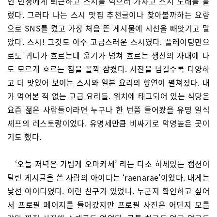
인 민정에게 퇴근하고 스시를 먹으러 가자고 스시 노래를 불
렀다. 그러다 나는 스시 맛집 추천글이나 찾아볼까하는 요량
으로 SNS를 켰고 가장 처음 뜬 게시물에 시선을 빼앗기고 말
았다. 스시! 그것도 아주 고급스러운 스시였다. 플레이팅만으
로도 귀티가 흐르는데 윤기가 넘쳐 흐르는 생선의 자태에 나
도 모르게 흐르는 침을 꼴깍 삼켰다. 사진을 넘길수록 다양하
고 더 맛있어 보이는 스시와 일본 요리의 향연이 펼쳐졌다. 내
가 먹어본 적 없는 고급 요리들. 위치에 태그되어 있는 식당은
요즘 젊은 사람들이라면 누구나 한 번쯤 들어봤을 유명 일식
셰프의 레스토랑이었다. 유명세만큼 비싸기로 악명높은 곳이
기도 했다.
‘오늘 저녁은 가볍게 오마카세’ 라는 다소 허세있는 캡션이
달린 게시글을 쓴 사람의 아이디는 ‘raenarae’이었다. 내게는
낯선 아이디였다. 이런 친구가 있었나. 누군지 확인하고 싶어
서 프로필 페이지를 들어갔지만 프로필 사진은 어딘지 모를