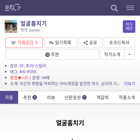
얼굴훔치기
작가
제안
작가: Somin
작품공감
3
읽기목록
공유
숏코드복사
후원
작가소개
+
장르:
SF
,
추리/스릴러
태그:
#AI
#SNS
평점
×20
| 분량: 94매
소개: 자신의 취향을 카피하는 SNS계정을 발견한 희수. 심지어 기존에 자신이 했던 것이 아닌 할 것을 소름돋도록 정확히 예측하여 베껴간다. 그리고 그 범위는 점점 더 커져만 가는데...
더보기
작품
추천
리뷰
단문응원
책갈피
작품소개
2
2
얼굴훔치기