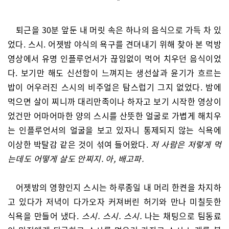
*
퇴근을 30분 앞둔 내 머릿 속은 하나의 음식으로 가득 차 있
었다. 스시. 어젯밤 야식의 욕구를 견뎌내기 위해 찾아 본 먹방
영상에서 유명 인플루언서가 끊임없이 먹어 치우던 음식이었
다. 보기만 해도 신선함이 느껴지는 생선살과 윤기가 흐르는
밥이 어우러진 스시의 비주얼은 탐스럽기 그지 없었다. 밤에
먹으면 살이 찌니까 대리만족이나 하자고 보기 시작한 영상이
었건만 어마어마한 양의 스시를 산뜻한 얼굴로 가볍게 해치우
는 인플루언서의 얼굴을 보고 있자니 통제되지 않는 식욕에
이상한 박탈감 같은 것이 섞여 들어왔다.
저 사람은 저렇게 먹
는데도 어떻게 살도 안찌지. 아, 배고파.
어젯밤의 영향인지 스시는 하루종일 내 머리 한켠을 차지하
고 있다가 저녁이 다가오자 커져버린 허기와 만나 미칠듯한
식욕을 만들어 냈다.
스시. 스시. 스시.
나는 채팅으로 팀동료