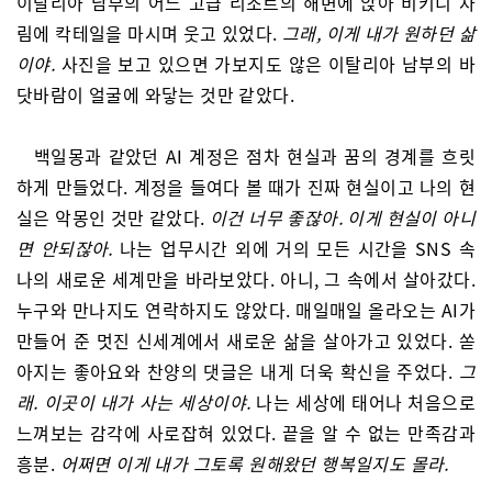
이탈리아 남부의 어느 고급 리조트의 해변에 앉아 비키니 차
림에 칵테일을 마시며 웃고 있었다.
그래, 이게 내가 원하던 삶
이야.
사진을 보고 있으면 가보지도 않은 이탈리아 남부의 바
닷바람이 얼굴에 와닿는 것만 같았다.
백일몽과 같았던 AI 계정은 점차 현실과 꿈의 경계를 흐릿
하게 만들었다. 계정을 들여다 볼 때가 진짜 현실이고 나의 현
실은 악몽인 것만 같았다.
이건 너무 좋잖아. 이게 현실이 아니
면 안되잖아.
나는 업무시간 외에 거의 모든 시간을 SNS 속
나의 새로운 세계만을 바라보았다. 아니, 그 속에서 살아갔다.
누구와 만나지도 연락하지도 않았다. 매일매일 올라오는 AI가
만들어 준 멋진 신세계에서 새로운 삶을 살아가고 있었다. 쏟
아지는 좋아요와 찬양의 댓글은 내게 더욱 확신을 주었다.
그
래. 이곳이 내가 사는 세상이야.
나는 세상에 태어나 처음으로
느껴보는 감각에 사로잡혀 있었다. 끝을 알 수 없는 만족감과
흥분.
어쩌면 이게 내가 그토록 원해왔던 행복일지도 몰라.