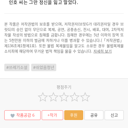
인호 씨는 그만 정신을 잃고 말았다.
본 작품은 저작권법의 보호를 받으며, 저작권자(브릿G가 대리권자일 경우 브
릿G)의 승인 없이 무단으로 복제, 공연, 공중송신, 전시, 배포, 대여, 2차적저
작물 작성의 방법으로 침해를 금합니다. 침해한 경우에는 5년 이하의 징역 또
는 5천만원 이하의 벌금에 처하거나 이를 병과할 수 있습니다.(「저작권법」
제136조제1항제1호). 또한 불법 복제물임을 알고도 소유한 경우 불법복제물
소지죄에 해당하여 무거운 법적 책임을 물을 수 있습니다.
자세히 보기
#쓰레기소설
#쉬었음청년
평점주기
작품공감
6
+작가
후원
공유
신고