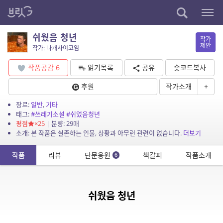
쉬웠음 청년
작가
제안
작가: 나개사이코임
작품공감
6
읽기목록
공유
숏코드복사
후원
작가소개
+
장르:
일반
,
기타
태그:
#쓰레기소설
#쉬었음청년
평점
×25
| 분량: 29매
소개: 본 작품은 실존하는 인물, 상황과 아무런 관련이 없습니다.
더보기
작품
리뷰
단문응원
책갈피
작품소개
6
쉬웠음 청년