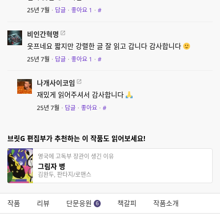
25년 7월
·
답글
·
좋아요
1
·
#
비인간혁명
웃프네요 짧지만 강렬한 글 잘 읽고 갑니다 감사합니다
25년 7월
·
답글
·
좋아요
1
·
#
나개사이코임
재밌게 읽어주셔서 감사합니다
25년 7월
·
답글
·
좋아요
·
#
브릿G 편집부가 추천하는 이 작품도 읽어보세요!
영국에 고독부 장관이 생긴 이유
그림자 병
김완두, 판타지/로맨스
작품
리뷰
단문응원
책갈피
작품소개
6