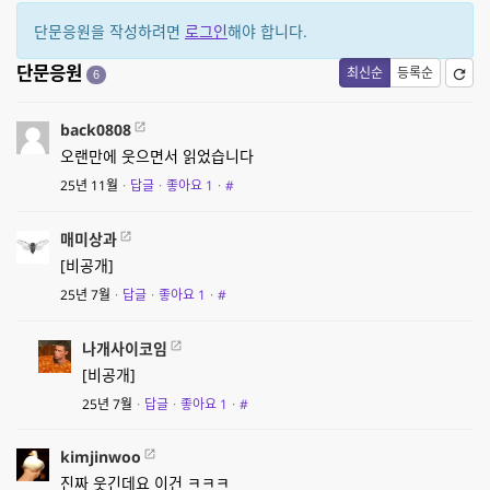
단문응원을 작성하려면
로그인
해야 합니다.
단문응원
최신순
등록순
6
back0808
오랜만에 웃으면서 읽었습니다
25년 11월
·
답글
·
좋아요
1
·
#
매미상과
[비공개]
25년 7월
·
답글
·
좋아요
1
·
#
나개사이코임
[비공개]
25년 7월
·
답글
·
좋아요
1
·
#
kimjinwoo
진짜 웃긴데요 이건 ㅋㅋㅋ