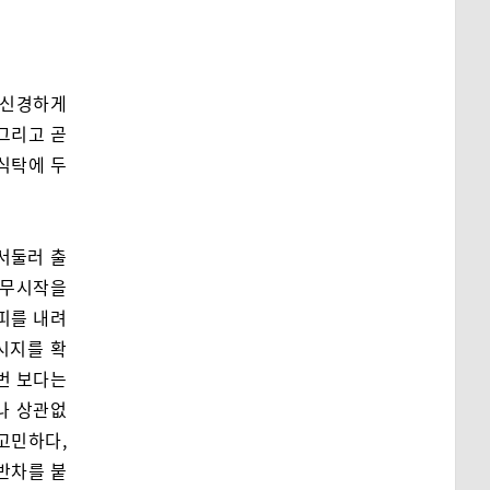
무신경하게
 그리고 곧
 식탁에 두
서둘러 출
 근무시작을
커피를 내려
시지를 확
 번 보다는
나 상관없
고민하다,
 반차를 붙