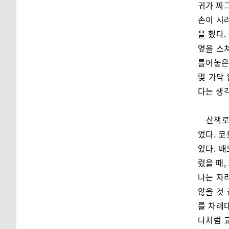
귀가 찌
손이 시
을 했다
옆을 스
틀어놓은
몇 가닥
다는 생
산책로
었다. 코
었다. 
렀을 때,
나는 자
않을 것 
를 차례
나처럼 