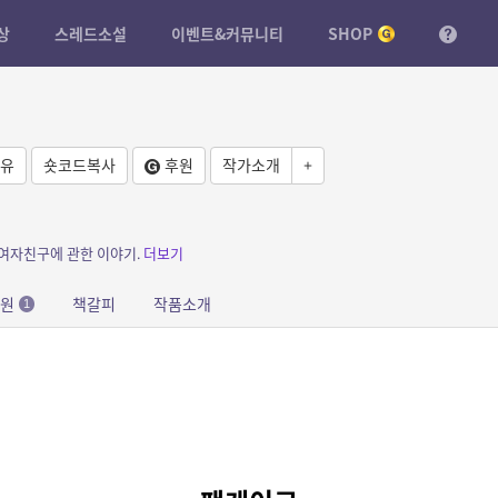
상
스레드소설
이벤트&커뮤니티
SHOP
유
숏코드복사
후원
작가소개
+
 여자친구에 관한 이야기.
더보기
응원
책갈피
작품소개
1