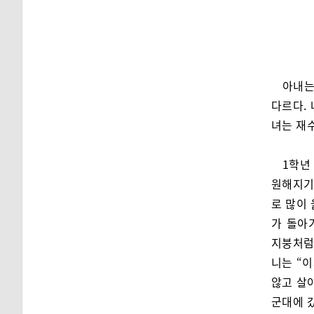
아내는
다르다.
녀는 재수
1학년
원해지기
로 많이
가 돌아
지붕처럼,
니는 “
않고 살
군대에 갔