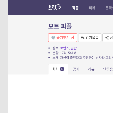
작품
리뷰
문학
보트 피플
즐겨찾기
읽기목록
공
장르:
로맨스
,
일반
분량: 17회, 541매
소개: 자신이 죽었다고 주장하는 남자와 그의
회차
공지
리뷰
단문
17