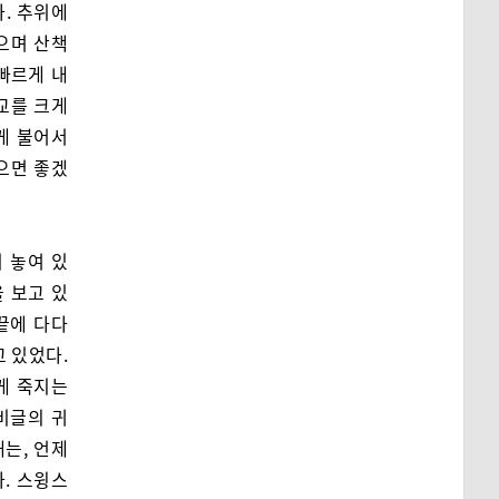
. 추위에
으며 산책
빠르게 내
교를 크게
게 불어서
으면 좋겠
 놓여 있
을 보고 있
끝에 다다
고 있었다.
게 죽지는
 비글의 귀
는, 언제
. 스윙스