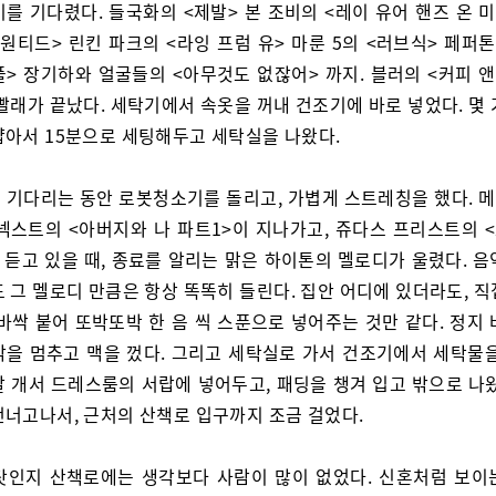
를 기다렸다. 들국화의 <제발> 본 조비의 <레이 유어 핸즈 온 
원티드> 린킨 파크의 <라잉 프럼 유> 마룬 5의 <러브식> 페퍼
플> 장기하와 얼굴들의 <아무것도 없잖어> 까지. 블러의 <커피 앤
빨래가 끝났다. 세탁기에서 속옷을 꺼내 건조기에 바로 넣었다. 몇
얇아서 15분으로 세팅해두고 세탁실을 나왔다.
 기다리는 동안 로봇청소기를 돌리고, 가볍게 스트레칭을 했다. 
 넥스트의 <아버지와 나 파트1>이 지나가고, 쥬다스 프리스트의 
 듣고 있을 때, 종료를 알리는 맑은 하이톤의 멜로디가 울렸다. 
 그 멜로디 만큼은 항상 똑똑히 들린다. 집안 어디에 있더라도, 
바싹 붙어 또박또박 한 음 씩 스푼으로 넣어주는 것만 같다. 정지
악을 멈추고 맥을 껐다. 그리고 세탁실로 가서 건조기에서 세탁물을
잘 개서 드레스룸의 서랍에 넣어두고, 패딩을 챙겨 입고 밖으로 나왔
건너고나서, 근처의 산책로 입구까지 조금 걸었다.
탓인지 산책로에는 생각보다 사람이 많이 없었다. 신혼처럼 보이