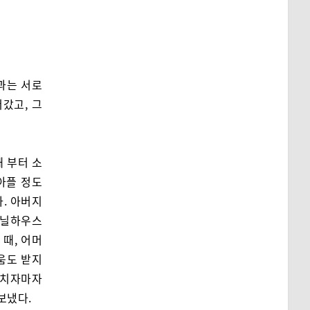
 과는 서로
갔고, 그
때 부터 소
아플 정도
. 아버지
비닐하우스
 때, 어머
움도 받지
마치자마자
보냈다.