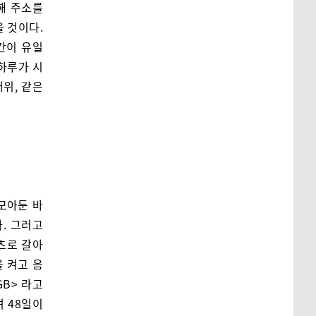
해 주소를
을 것이다.
간이 유일
 하루가 시
더위, 같은
모아둔 바
. 그러고
츠로 갈아
 켜고 음
GB> 라고
 48일이