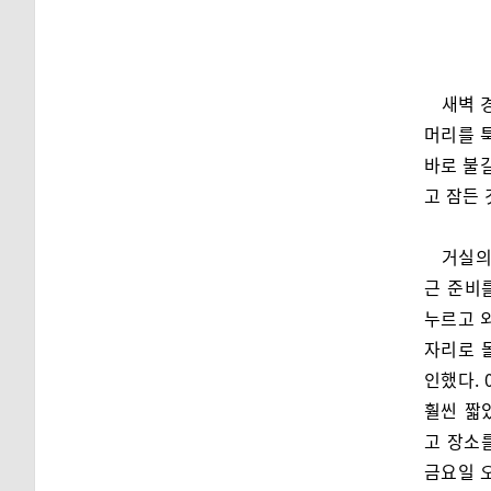
새벽 
머리를 툭
바로 불길
고 잠든 
거실의
근 준비를
누르고 외
자리로 
인했다. 
훨씬 짧
고 장소
금요일 오