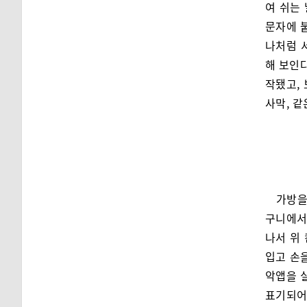
여 쉬는
문자에 붙
나처럼 
해 보인다
작됐고, 
사막, 같
가방을
구니에서
나서 위
입고 손
악앱을 실
표기되어