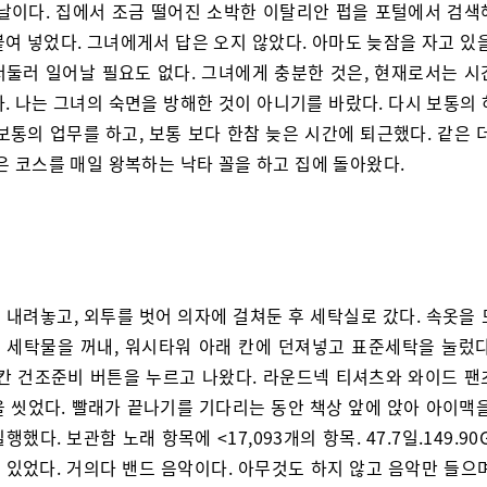
 날이다. 집에서 조금 떨어진 소박한 이탈리안 펍을 포털에서 검색
여 넣었다. 그녀에게서 답은 오지 않았다. 아마도 늦잠을 자고 있
서둘러 일어날 필요도 없다. 그녀에게 충분한 것은, 현재로서는 시
. 나는 그녀의 숙면을 방해한 것이 아니기를 바랐다. 다시 보통의
보통의 업무를 하고, 보통 보다 한참 늦은 시간에 퇴근했다. 같은 
은 코스를 매일 왕복하는 낙타 꼴을 하고 집에 돌아왔다.
 내려놓고, 외투를 벗어 의자에 걸쳐둔 후 세탁실로 갔다. 속옷을 
 세탁물을 꺼내, 워시타워 아래 칸에 던져넣고 표준세탁을 눌렀다
 칸 건조준비 버튼을 누르고 나왔다. 라운드넥 티셔츠와 와이드 팬
을 씻었다. 빨래가 끝나기를 기다리는 동안 책상 앞에 앉아 아이맥을
행했다. 보관함 노래 항목에 <17,093개의 항목. 47.7일.149.90
 있었다. 거의다 밴드 음악이다. 아무것도 하지 않고 음악만 들으며