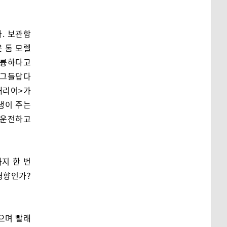
. 보관함
 톰 모렐
훌륭하다고
 그들답다
캐리어>가
생이 주는
 운전하고
지 한 번
 경향인가?
으며 빨래