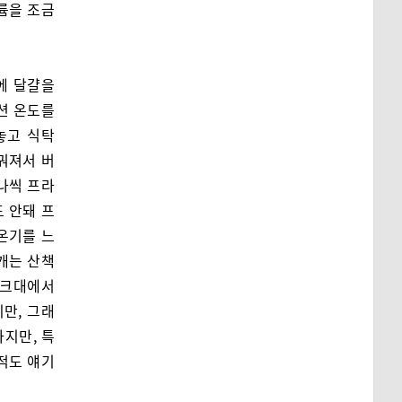
륨을 조금
에 달걀을
덕션 온도를
놓고 식탁
궈져서 버
나씩 프라
도 안돼 프
온기를 느
 개는 산책
싱크대에서
만, 그래
하지만, 특
적도 얘기