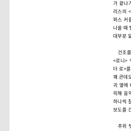
가 끝나기
리스의 <
퍼스 커
나올 때 
대부분 
건조를
<로니>
더 로>를
꽤 큰데도
귀 옆에 
릭해 음
하나씩 
보도를 
추위 