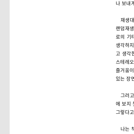
나 보내
재생대
랜덤재생
로의 기
생각하지
고 생각
스테레오
즐거움이
있는 장면
그러고
에 보지 
그렇다고
나는 