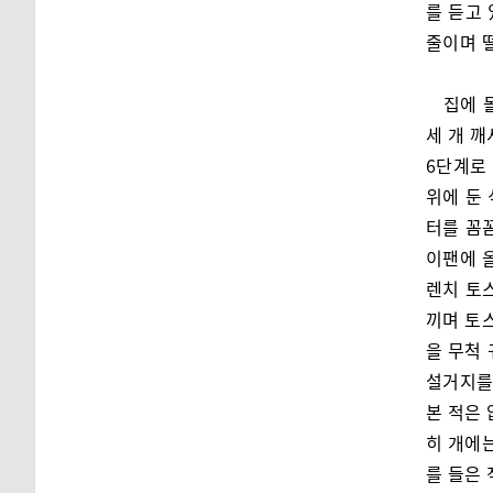
를 듣고
줄이며 
집에 
세 개 깨
6단계로
위에 둔
터를 꼼
이팬에 올
렌치 토
끼며 토스
을 무척
설거지를
본 적은 
히 개에
를 들은 