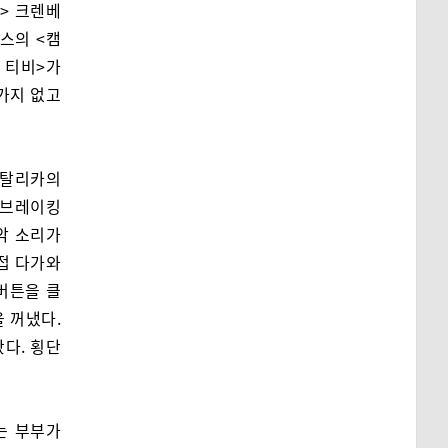
미> 크렌베
톤스의 <캠
 티비>가
 가지 없고
메탈리카의
<브레이킹
음악 소리가
직접 다가와
 버튼을 클
 꺼냈다.
다. 횡단
는 부부가