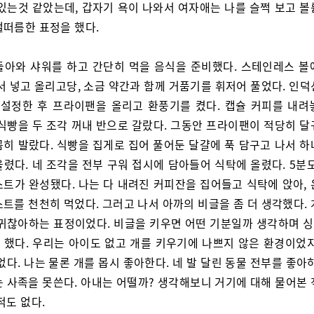
 있는것 같았는데, 갑자기 욕이 나와서 여자애는 나를 슬쩍 보고 볼
떨떠름한 표정을 했다.
돌아와 샤워를 하고 간단히 먹을 음식을 준비했다. 스테인레스 볼
서 넣고 올리고당, 소금 약간과 함께 거품기를 휘저어 풀었다. 인
 설정한 후 프라이팬을 올리고 환풍기를 켰다. 캡슐 커피를 내려
 식빵을 두 조각 꺼내 반으로 갈랐다. 그동안 프라이팬이 적당히 달
꼼히 발랐다. 식빵을 집게로 집어 풀어둔 달걀에 푹 담구고 나서 하
렸다. 네 조각을 전부 구워 접시에 담아들어 식탁에 올렸다. 5분
스트가 완성됐다. 나는 다 내려진 커피잔을 집어들고 식탁에 앉아, 
트를 천천히 먹었다. 그러고 나서 아까의 비글을 좀 더 생각했다.
 귀찮아하는 표정이었다. 비글을 키우면 어떤 기분일까 생각하며 
 했다. 우리는 아이도 없고 개를 키우기에 나쁘지 않은 환경이었지
없다. 나는 물론 개를 몹시 좋아한다. 네 발 달린 동물 전부를 좋아
는 사족을 못쓴다. 아내는 어떨까? 생각해보니 거기에 대해 물어본 
적도 없다.