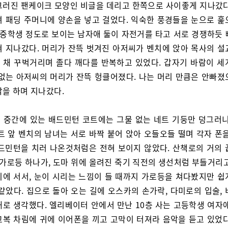
그러진 팬케이크 모양인 비글을 데리고 한쪽으로 사이좋게 지나갔다
려 패딩 주머니에 양손을 넣고 걸었다. 익숙한 풍경들을 눈으로 훑
. 중학생 정도로 보이는 남자애 둘이 자전거를 타고 서로 경쟁하듯 
쳐 지나갔다. 머리가 잔뜩 벗겨진 아저씨가 벤치에 앉아 목사의 설
 채 꾸벅거리며 졸다 깨다를 반복하고 있었다. 갑자기 바람이 세
 없는 아저씨의 머리가 잔뜩 헝클어졌다. 나는 머리 만큼은 안빠졌
각을 하며 지나갔다.
 중간에 있는 배드민턴 코트에는 그물 없는 네트 기둥만 덩그러니
트 앞 벤치의 남녀는 서로 바짝 붙어 앉아 오들오들 떨며 각자 폰
배드민턴을 치러 나온것처럼은 전혀 보이지 않았다. 산책로의 거의 
 가로등 하나가, 도마 위에 올려진 죽기 직전의 생선처럼 부들거리
리에 서서, 눈이 시리는 느낌이 들 때까지 가로등을 쳐다봤지만 쉽
같았다. 집으로 돌아 오는 길에 오스카의 손가락, 다미로의 입술,
대로 생각했다. 엘리베이터 안에서 만난 10층 사는 고등학생 여자애
교복 차림에 귀에 이어폰을 끼고 고막이 터져라 음악을 듣고 있었다