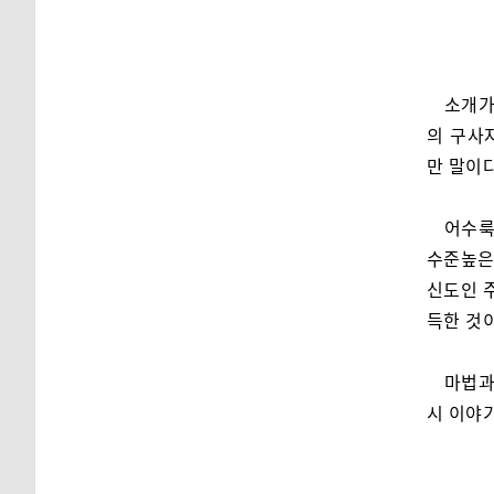
소개가
의 구사
만 말이다
어수룩
수준높은
신도인 
득한 것이
마법과
시 이야