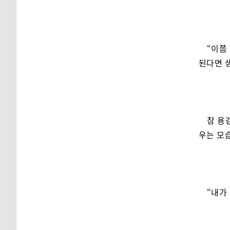
“이쯤
된다면 샘
참 용
우는 모
“내가