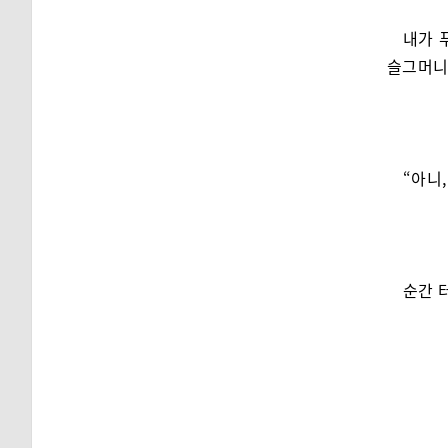
내가 
슬그머니
“아니
순간 