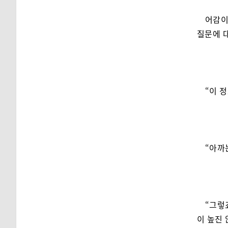
어감이
질문에 
“이 
“아까
“그렇
이 높진 