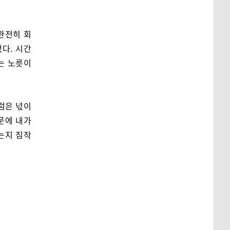
완전히 회
다. 시간
는 노릇이
럼은 넋이
문에 내가
는지 짐작