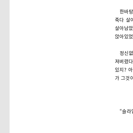
한바탕
죽다 살
살아남았
앉아있었
정신없
져버렸다
있지? 아
가 그것
“슬라