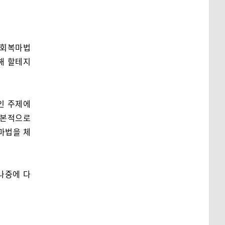
 회복마법
해 할테지
인 주제에
기본적으로
마법을 체
나중에 다