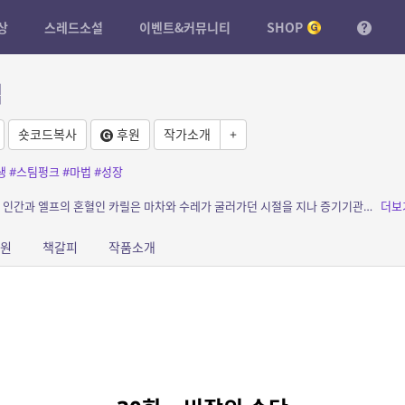
상
스레드소설
이벤트&커뮤니티
SHOP
엽
숏코드복사
후원
작가소개
+
생
#스팀펑크
#마법
#성장
소개: 역사적으로 매우 드문 존재인 하프 엘프. 인간과 엘프의 혼혈인 카릴은 마차와 수레가 굴러가던 시절을 지나 증기기관이 친숙해진 시대를 살아가고 있다. 어느 날, 아득히 나이 차이가 ...
더보
원
책갈피
작품소개