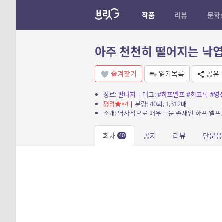
작품
리뷰
문학
아주 천천히 떨어지는 낙
즐겨찾기
읽기목록
공유
장르:
판타지
| 태그:
#하프엘프
#회고록
#영
평점
×4
| 분량: 40회, 1,312매
회차
공지
리뷰
단문응
40