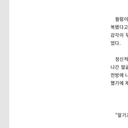
윌럼이
복됐다고
감각이 
었다.
정신적
나간 얼
전방에 
했기에 
“알기즈