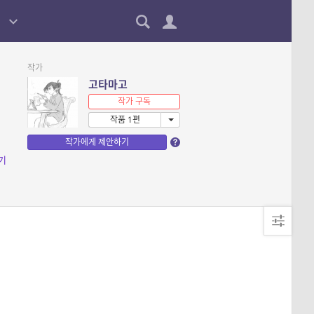
작가
고타마고
작가 구독
작품 1편
작가에게 제안하기
기