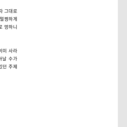
자 그대로
 멀쩡하게
로 멍하니
이미 사라
아날 수가
 있던 주제