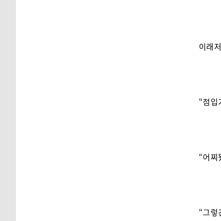
이래저
“점입
“어찌
“그렇