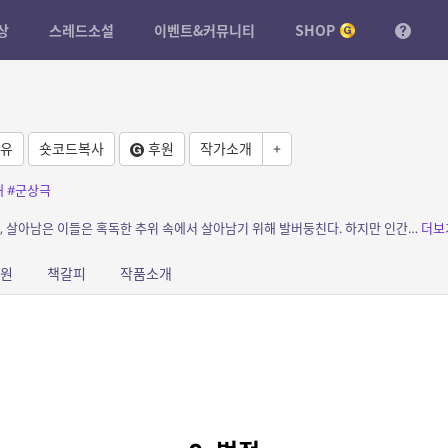
상
스레드소설
이벤트&커뮤니티
SHOP
유
숏코드복사
후원
작가소개
+
해
#군상극
소개: 어느날, 태양 아래 모든 이가 불타버리고, 살아남은 이들은 혹독한 추위 속에서 살아남기 위해 발버둥친다. 하지만 인간은 언제나 인간답게 무너지는데.
더보
원
책갈피
작품소개