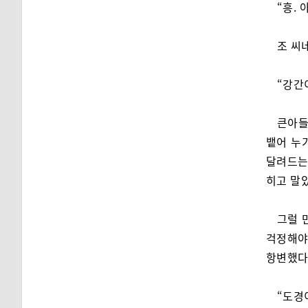
“흥.
조 씨
“강간
큰아들
뱉어 누
달려드는
히고 말
그럴 
걱정해야
항변했다
“도경