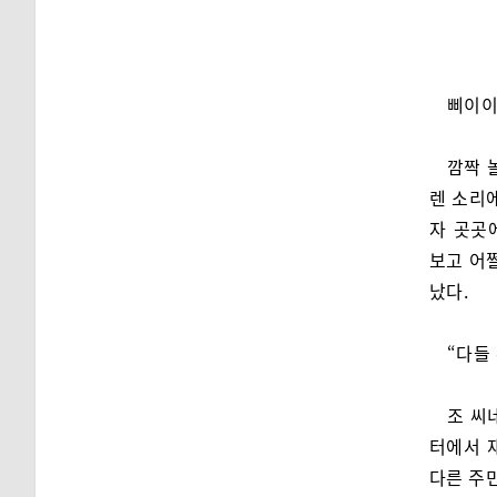
삐이이
깜짝 
렌 소리
자 곳곳
보고 어쩔
났다.
“다들
조 씨
터에서 
다른 주