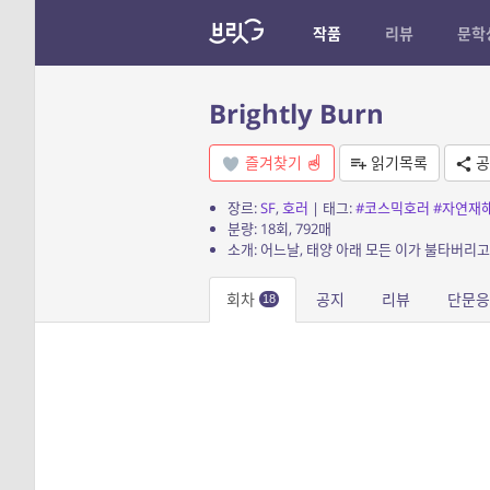
작품
리뷰
문학
Brightly Burn
즐겨찾기
읽기목록
공
장르:
SF
,
호러
| 태그:
#코스믹호러
#자연재
분량: 18회, 792매
회차
공지
리뷰
단문응
18