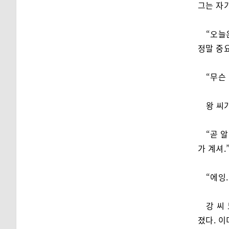
그는 자
“오늘
정말 중요
“무슨
왕 씨
“곧 
가 계셔.
“에잉
강 씨
졌다. 