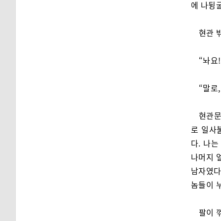
에 나뒹
현관 
“놔요!
“말로
현관문
로 일사
다. 나는
나머지 
남자였다.
놈들이 
팔이 