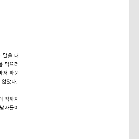
 말을 내
를 먹으러
마저 파묻
 않았다.
의 적까지
 남자들이