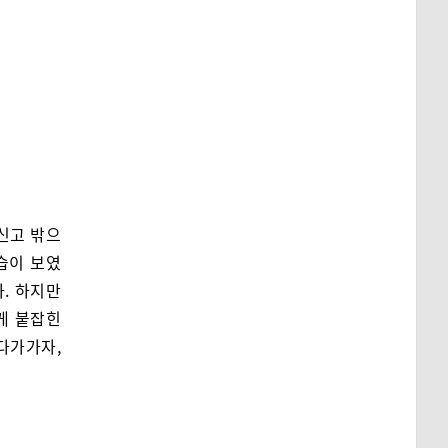
신고 밖으
습이 보였
다. 하지만
게 붙잡힌
 다가가자,