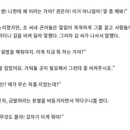
 썅! 나한테 왜 이러는 거야? 권은아! 이거 아니잖아! 말 좀 해봐!”
소리쳤지만, 조 씨네 큰아들은 말없이 묵묵하게 그를 끌고 사람들
러더니 길을 비켜 달라 말했다. 그러자 김 씨가 나서서 말했다.
, 설명을 해줘야지. 이게 지금 뭐 하는 거야?”
을 잡았어요. 가둬둘 곳이 필요해서 그런데 좀 비켜주시죠.”
범인? 얘가 무슨 죄를 지었는데?”
묻자, 금발머리는 왼팔을 버둥거리면서 악다구니를 썼다.
아무것도 몰라! 갑자기 이게 뭐야!”