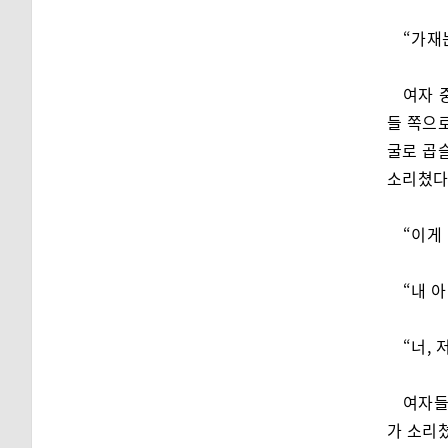
“가재
여자 
들 쪽으로
굴로 곱
소리쳤다
“이게
“내 
“너,
여자들
가 소리