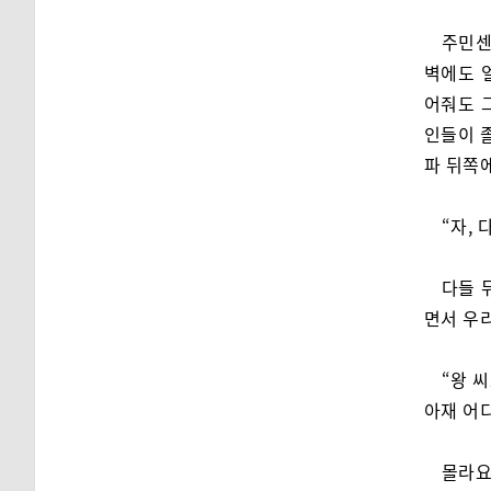
주민센
벽에도 
어줘도 
인들이 
파 뒤쪽
“자, 
다들 
면서 우
“왕 씨
아재 어디
몰라요