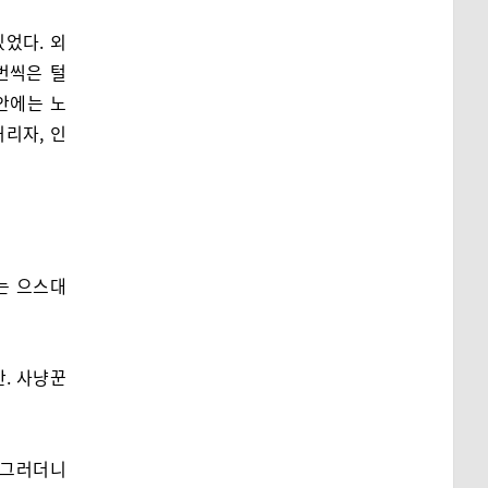
었다. 외
번씩은 털
안에는 노
리자, 인
는 으스대
만. 사냥꾼
 그러더니