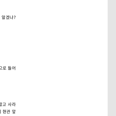
 알겠냐?
안으로 들어
말고 사라
 현관 앞