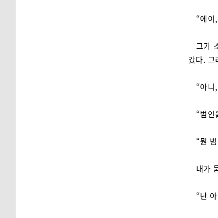
“에이,
그가 
갔다. 그
“아니
“범인
“뭔 
내가 
“난 