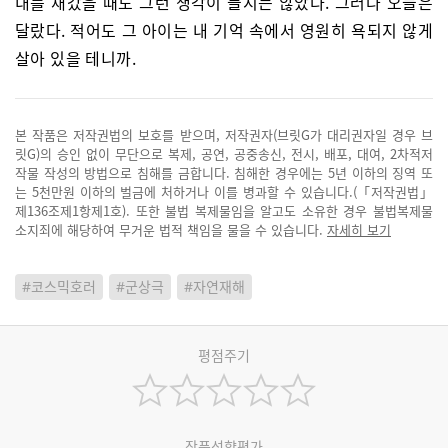
내를 채갔을 때도 그런 생각이 들지는 않았다. 그러나 오늘은
달랐다. 적어도 그 아이는 내 기억 속에서 영원히 욕되지 않게
살아 있을 테니까.
본 작품은 저작권법의 보호를 받으며, 저작권자(브릿G가 대리권자일 경우 브
릿G)의 승인 없이 무단으로 복제, 공연, 공중송신, 전시, 배포, 대여, 2차적저
작물 작성의 방법으로 침해를 금합니다. 침해한 경우에는 5년 이하의 징역 또
는 5천만원 이하의 벌금에 처하거나 이를 병과할 수 있습니다.(「저작권법」
제136조제1항제1호). 또한 불법 복제물임을 알고도 소유한 경우 불법복제물
소지죄에 해당하여 무거운 법적 책임을 물을 수 있습니다.
자세히 보기
#코스믹호러
#군상극
#자연재해
평점주기
작품성향평가