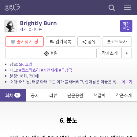
Brightly Burn
작가
제안
작가: 클레이븐
즐겨찾기
읽기목록
공유
숏코드복사
후원
작가소개
+
장르:
SF
,
호러
태그:
#코스믹호러
#자연재해
#군상극
분량: 18회, 792매
소개: 어느날, 태양 아래 모든 이가 불타버리고, 살아남은 이들은 혹독한 추위 속에서 살아남기 위해 발버둥친다. 하지만 인간은 언제나 인간답게 무너지는데.
더보기
회차
공지
리뷰
단문응원
책갈피
작품소개
18
6. 분노