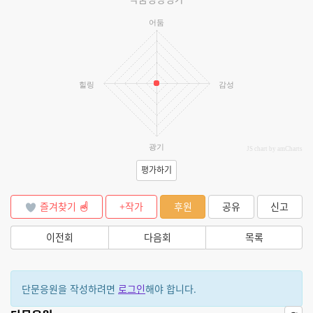
어둠
힐링
감성
광기
JS chart by amCharts
평가하기
즐겨찾기
+작가
후원
공유
신고
이전회
다음회
목록
단문응원을 작성하려면
로그인
해야 합니다.