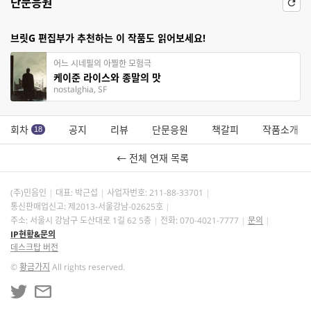
단문응원
브릿G 편집부가 추천하는 이 작품도 읽어보세요!
어느 시네필의 아찔한 모험극
케이준 라이스와 종말의 맛
nostalghia, SF
회차
공지
리뷰
단문응원
책갈피
작품소개
18
← 전체 연재 목록
(주)민음인
대표: 박근섭
사업자번호:
211-88-33701
통신판매업신고: 제2013-서울강남-02625호
주소: 서울시 강남구 도산대로 1길 62 5층
전화: 070-4021-7777
문의
IP현황&문의
데스크탑 버전
©
황금가지
All rights reserved.