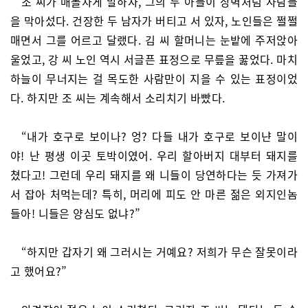
조 씨가 매몰차게 말하자, 그의 두 아들이 장벽처럼 사람들
을 막아섰다. 건장한 두 남자가 버티고 서 있자, 노인들은 쩔쩔
매면서 그를 어르고 달랬다. 김 씨 할머니는 눈밭에 주저앉아
울었고, 강 씨 노인 역시 서글픈 표정으로 무릎을 꿇었다. 마치
하늘이 무너지는 걸 목도한 사람만이 지을 수 있는 표정이었
다. 하지만 조 씨는 계속해서 소리치기 바빴다.
“내가 호구로 보이나? 엉? 다들 내가 호구로 보이냔 말이
야! 난 평생 이곳 토박이였어. 우리 할아버지 대부터 돼지를
쳤다고! 그런데 우리 돼지를 왜 니들이 당연하다는 듯 가져가
서 잡아 처먹는데? 특히, 머리에 피도 안 마른 젊은 외지인놈
들아! 니들은 양심도 없냐?”
“하지만 갑자기 왜 그러시는 거예요? 저희가 무슨 잘못이라
고 했어요?”