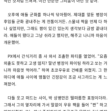
적인 것처럼 느껴져. 이건 단순한 그리움이 아닌 것 같아.
오후에 애들 군화를 하나씩 닦아줬어. 제대를 앞둔 병장이
후임들 군화 광내주는 게 전통이거든. 스물네 짝을 언제 다 하
나 싶었지만, 그래도 짬이 있긴 있는지 생각보다 금방 끝내더
라. 애들이 됐다고 그냥 쉬라고 했지만, 해주고 나니까 마음이
개운했어.
PX에서 간식거리 좀 사 와서 조촐한 파티를 열었어. “요즘
외출도 못하고 고생 많지? 말년 병장이 파이팅 하라고 쏘는 거
니까 마음껏 먹어라.” 하며 초코우유로 건배를 외쳤지. 그 한
마디에 애들 사이에 맴돌던 긴장감이 조금 사그라드는 게 느
껴졌어.
다들 웃고 떠드는 사이, 박 상병만은 떨떠름한 표정이더라.
그래서 그의 옆자리에 가서 말없이 우유 팩을 들어 “짠” 하고