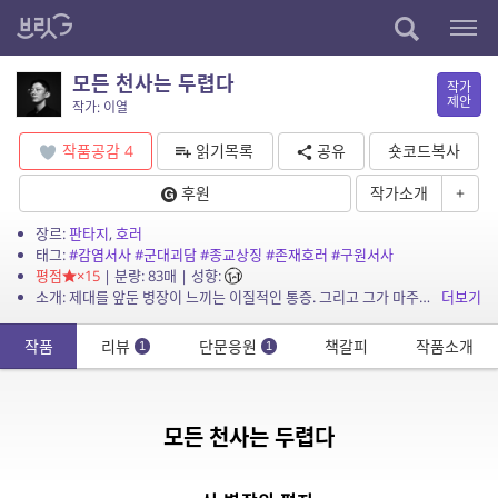
모든 천사는 두렵다
작가
제안
작가: 이열
작품공감
4
읽기목록
공유
숏코드복사
후원
작가소개
+
장르:
판타지
,
호러
태그:
#감염서사
#군대괴담
#종교상징
#존재호러
#구원서사
평점
×15
| 분량: 83매 | 성향:
소개: 제대를 앞둔 병장이 느끼는 이질적인 통증. 그리고 그가 마주한 마지막 선택 — 구원인가, 감염인가.
더보기
작품
리뷰
단문응원
책갈피
작품소개
1
1
모든 천사는 두렵다