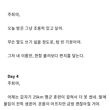
주희야,
오늘 밤은 그냥 조용히 있고 싶어.
무슨 말도 쓰기 싫을 정도로, 텅 빈 기분이야.
그저 네 이름만, 한참 불러보다 편지를 덮는다.
Day 4
주희야,
어제는 갑자기 25km 행군 훈련이 잡혀서 더 못 썼네. 발에
물집이 잔뜩 생겼어. 온몸이 아프지만 금방 괜찮아질 거야.