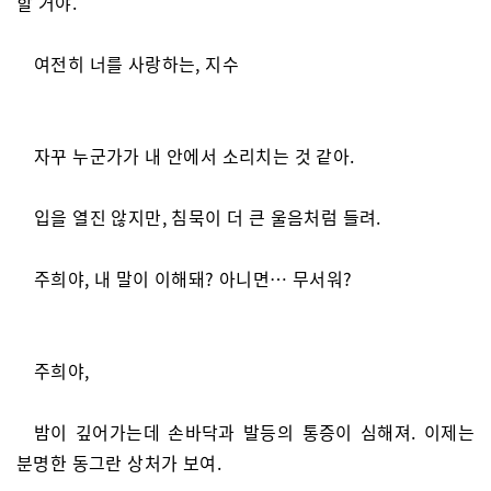
할 거야.
여전히 너를 사랑하는, 지수
자꾸 누군가가 내 안에서 소리치는 것 같아.
입을 열진 않지만, 침묵이 더 큰 울음처럼 들려.
주희야, 내 말이 이해돼? 아니면… 무서워?
주희야,
밤이 깊어가는데 손바닥과 발등의 통증이 심해져. 이제는
분명한 동그란 상처가 보여.