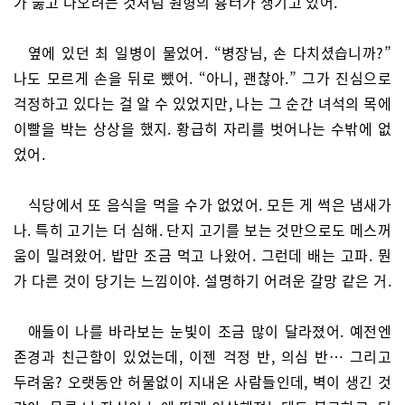
가 뚫고 나오려는 것처럼 원형의 흉터가 생기고 있어.
옆에 있던 최 일병이 물었어. “병장님, 손 다치셨습니까?”
나도 모르게 손을 뒤로 뺐어. “아니, 괜찮아.” 그가 진심으로
걱정하고 있다는 걸 알 수 있었지만, 나는 그 순간 녀석의 목에
이빨을 박는 상상을 했지. 황급히 자리를 벗어나는 수밖에 없
었어.
식당에서 또 음식을 먹을 수가 없었어. 모든 게 썩은 냄새가
나. 특히 고기는 더 심해. 단지 고기를 보는 것만으로도 메스꺼
움이 밀려왔어. 밥만 조금 먹고 나왔어. 그런데 배는 고파. 뭔
가 다른 것이 당기는 느낌이야. 설명하기 어려운 갈망 같은 거.
애들이 나를 바라보는 눈빛이 조금 많이 달라졌어. 예전엔
존경과 친근함이 있었는데, 이젠 걱정 반, 의심 반… 그리고
두려움? 오랫동안 허물없이 지내온 사람들인데, 벽이 생긴 것