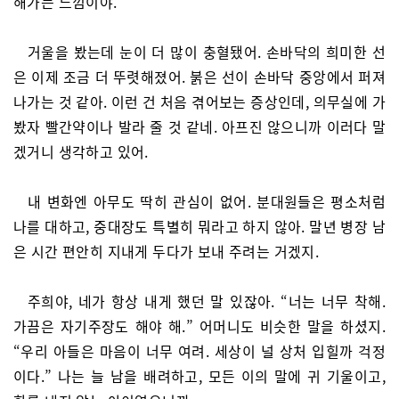
해가는 느낌이야.
거울을 봤는데 눈이 더 많이 충혈됐어. 손바닥의 희미한 선
은 이제 조금 더 뚜렷해졌어. 붉은 선이 손바닥 중앙에서 퍼져
나가는 것 같아. 이런 건 처음 겪어보는 증상인데, 의무실에 가
봤자 빨간약이나 발라 줄 것 같네. 아프진 않으니까 이러다 말
겠거니 생각하고 있어.
내 변화엔 아무도 딱히 관심이 없어. 분대원들은 평소처럼
나를 대하고, 중대장도 특별히 뭐라고 하지 않아. 말년 병장 남
은 시간 편안히 지내게 두다가 보내 주려는 거겠지.
주희야, 네가 항상 내게 했던 말 있잖아. “너는 너무 착해.
가끔은 자기주장도 해야 해.” 어머니도 비슷한 말을 하셨지.
“우리 아들은 마음이 너무 여려. 세상이 널 상처 입힐까 걱정
이다.” 나는 늘 남을 배려하고, 모든 이의 말에 귀 기울이고,