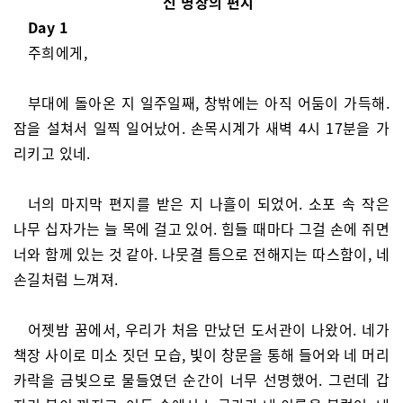
신 병장의 편지
Day 1
주희에게,
부대에 돌아온 지 일주일째, 창밖에는 아직 어둠이 가득해.
잠을 설쳐서 일찍 일어났어. 손목시계가 새벽 4시 17분을 가
리키고 있네.
너의 마지막 편지를 받은 지 나흘이 되었어. 소포 속 작은
나무 십자가는 늘 목에 걸고 있어. 힘들 때마다 그걸 손에 쥐면
너와 함께 있는 것 같아. 나뭇결 틈으로 전해지는 따스함이, 네
손길처럼 느껴져.
어젯밤 꿈에서, 우리가 처음 만났던 도서관이 나왔어. 네가
책장 사이로 미소 짓던 모습, 빛이 창문을 통해 들어와 네 머리
카락을 금빛으로 물들였던 순간이 너무 선명했어. 그런데 갑