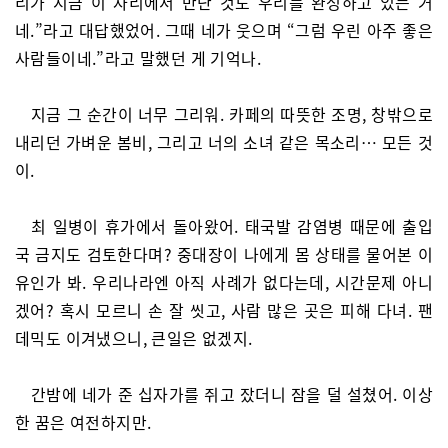
리가 지금 이 자리에서 만난 것도 우리를 완성하고 있는 거
네.”라고 대답했었어. 그때 네가 웃으며 “그럼 우린 아주 좋은
사람들이네.”라고 말했던 게 기억나.
지금 그 순간이 너무 그리워. 카페의 따뜻한 조명, 창밖으로
내리던 가벼운 봄비, 그리고 너의 소녀 같은 목소리… 모든 것
이.
최 일병이 휴가에서 돌아왔어. 태국발 감염병 때문에 출입
국 금지도 검토한다며? 중대장이 나에게 몸 상태를 물어본 이
유인가 봐. 우리나라엔 아직 사례가 없다는데, 시간문제 아니
겠어? 혹시 모르니 손 잘 씻고, 사람 많은 곳은 피해 다녀. 팬
데믹도 이겨냈으니, 큰일은 없겠지.
간밤에 네가 준 십자가를 쥐고 잤더니 잠을 덜 설쳤어. 이상
한 꿈은 여전하지만.