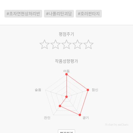
#초자연현상처리반
#나폴리탄괴담
#호러판타지
평점주기
작품성향평가
어둠
슬픔
참신
잔인
광기
JS chart by amCharts