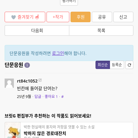
평가하기
즐겨찾기
+작가
후원
공유
신고
다음회
목록
단문응원을 작성하려면
로그인
해야 합니다.
단문응원
최신순
등록순
1
rt84c1052
빈칸에 들어갈 단어는?
25년 9월
·
답글
·
좋아요
1
·
#
브릿G 편집부가 추천하는 이 작품도 읽어보세요!
박한 현실에의 풍자와 저항을 엿볼 수 있는 소설
박하지 않은 경로대잔치