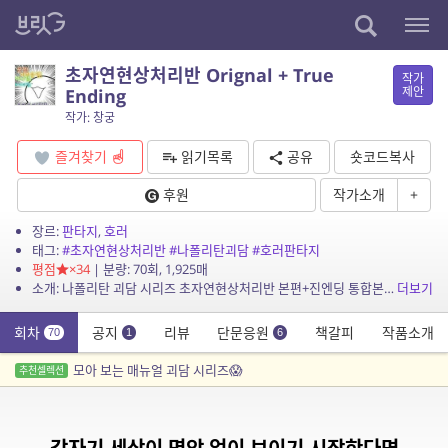
초자연현상처리반 Orignal + True
작가
제안
Ending
작가: 창궁
즐겨찾기
읽기목록
공유
숏코드복사
후원
작가소개
+
장르:
판타지
,
호러
태그:
#초자연현상처리반
#나폴리탄괴담
#호러판타지
평점
×34
| 분량: 70회, 1,925매
소개: 나폴리탄 괴담 시리즈 초자연현상처리반 본편+진엔딩 통합본입니다. 원본 연출은 공지에 첨부된 블로그 링크를 따라 감상해주시길 바랍니다.
더보기
회차
공지
리뷰
단문응원
책갈피
작품소개
70
1
6
모아 보는 매뉴얼 괴담 시리즈😱
추천셀렉션