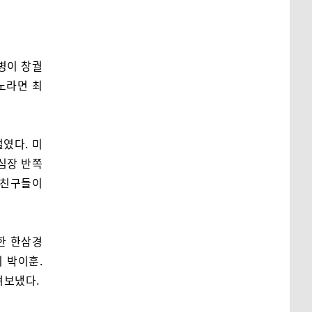
병이 창궐
묻노라면 최
였다. 미
심장 반쪽
 친구들이
한 한삼경
 박이훈.
려보냈다.