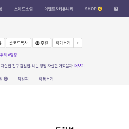
상
스레드소설
이벤트&커뮤니티
SHOP
유
숏코드복사
후원
작가소개
+
#추리
#탐정
 자살한 친구 김일현. 너는 정말 자살한 거였을까.
더보기
원
책갈피
작품소개
2