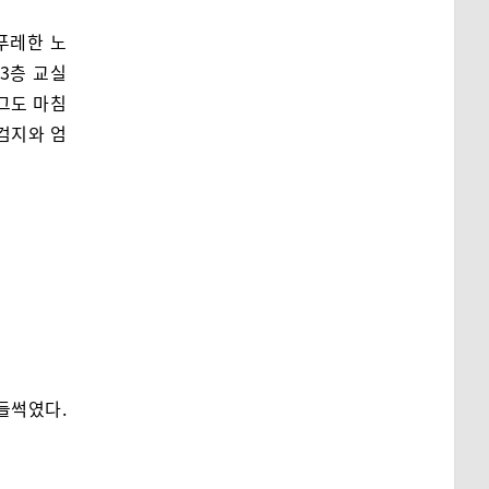
푸레한 노
3층 교실
그도 마침
검지와 엄
들썩였다.