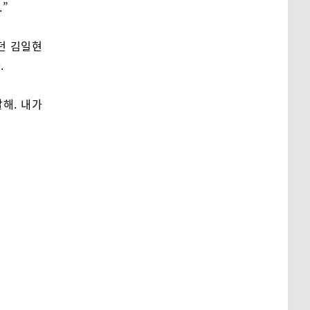
.”
던 김일현
.
해. 내가