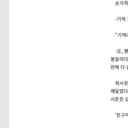
손가락
-기억 
“기억
-오,
봉일이더
만에 다 
최시온
깨달았다.
시온은 
‘친구