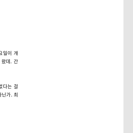
토요일이 개
왔데. 간
없다는 걸
아닌가. 최