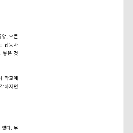
중앙, 오른
제는 잡동사
 쌓은 것
며 학교에
생각하자면
 했다. 무