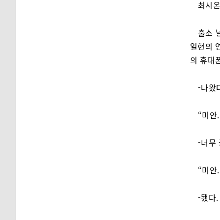
최시온
출소 
일현의 
의 휴대
-나왔
“미안
-너무
“미안.
-됐다