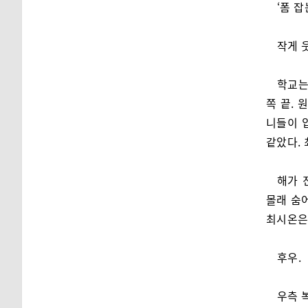
‘폼 
작게 
학교는
쪽 끝. 
니들이 
같았다. 
해가 
몰래 숨
최시온은
후우.
우측 