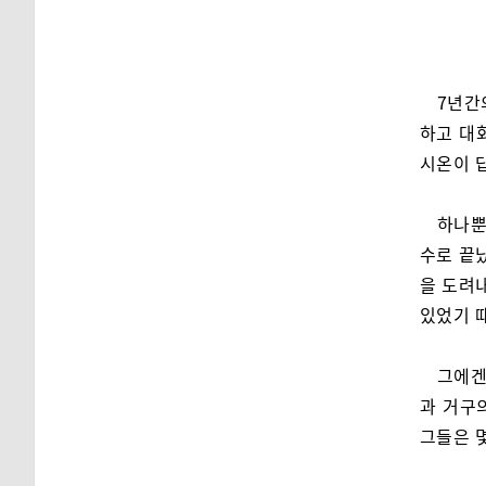
7년간
하고 대화
시온이 
하나뿐
수로 끝
을 도려
있었기 
그에겐
과 거구
그들은 