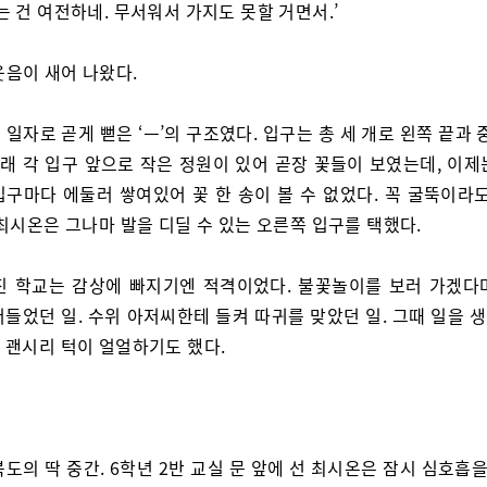
잡는 건 여전하네. 무서워서 가지도 못할 거면서.’
웃음이 새어 나왔다.
 일자로 곧게 뻗은 ‘ㅡ’의 구조였다. 입구는 총 세 개로 왼쪽 끝과 
원래 각 입구 앞으로 작은 정원이 있어 곧장 꽃들이 보였는데, 이
입구마다 에둘러 쌓여있어 꽃 한 송이 볼 수 없었다. 꼭 굴뚝이라도
최시온은 그나마 발을 디딜 수 있는 오른쪽 입구를 택했다.
진 학교는 감상에 빠지기엔 적격이었다. 불꽃놀이를 보러 가겠다
어들었던 일. 수위 아저씨한테 들켜 따귀를 맞았던 일. 그때 일을 
 괜시리 턱이 얼얼하기도 했다.
복도의 딱 중간. 6학년 2반 교실 문 앞에 선 최시온은 잠시 심호흡을