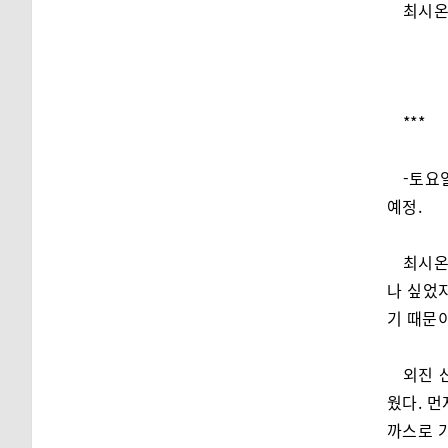
최시온
***
-토요
예정.
최시온
나 싶었지
기 때문
외진 
웠다. 먼
까스로 