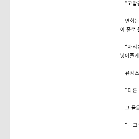
“고맙
면회는
이 홀로
“자리
넣어줄게
유감스
“다른
그 물
“…그