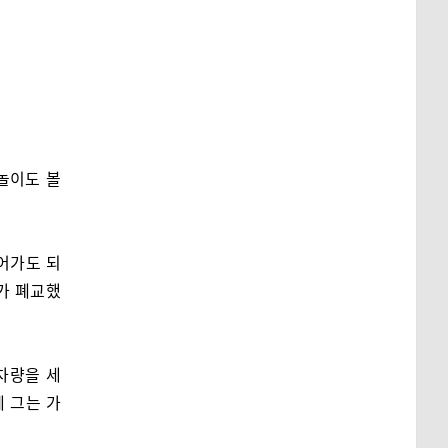
꽃놀이도 볼
어가도 되
교가 폐교했
차량을 세
에 그는 가