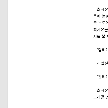
최시온
을에 눈
측 복도
최시온을
지를 붙여
‘담배?
김일현
‘갈래?
최시온
그리곤 