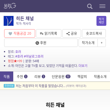
히든 채널
작가
제안
작가: 적사각
작품공감
20
읽기목록
공유
숏코드복사
후원
작가소개
+
장르:
호러
태그:
#호러
#아날로그호러
평점
×99
| 분량: 54매
소개: 아인은 고물 TV를 보고, 잊었던 기억을 떠올린다.
더보기
작품
추천
리뷰
단문응원
책갈피
작품소개
1
1
32
저는 처음부터 이 작품을 밀었습니다…
추천리뷰
(리뷰어: 매미상과)
히든 채널