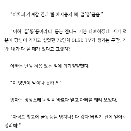
“어차피 가져갈 건데 뭘 애지중지 해. 골’똥’품을.”
“어허. 골’똥’품이라니. 듣는 앤티크 기분 나빠하겠네. 저거 덕
분에 당신이 가지고 싶었던 72인치 OLED TV가 생기는 구만. 거
봐. 내가 다 쓸 데가 있다고 그랬지?”
아빠는 난생 처음 있는 일에 의기양양했다.
“이 양반이 말이나 못하면.”
엄마는 정성스레 네일을 바르다 말고 아빠를 째려 보았다.
“아직도 창고에 골똥품들 넘쳐나! 다 갖다 버리기 전에 알아서
정리해!”