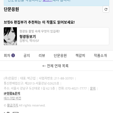
단문응원
브릿G 편집부가 추천하는 이 작품도 읽어보세요!
형광등 불빛 속에 무엇이 있길래?
형광등보기
김병식, 역사/SF
회차
공지
리뷰
단문응원
책갈피
작품소개
1
← 전체 연재 목록
(주)민음인
대표: 박근섭
사업자번호:
211-88-33701
통신판매업신고: 제2013-서울강남-02625호
주소: 서울시 강남구 도산대로 1길 62 5층
전화: 070-4021-7777
문의
IP현황&문의
데스크탑 버전
©
황금가지
All rights reserved.