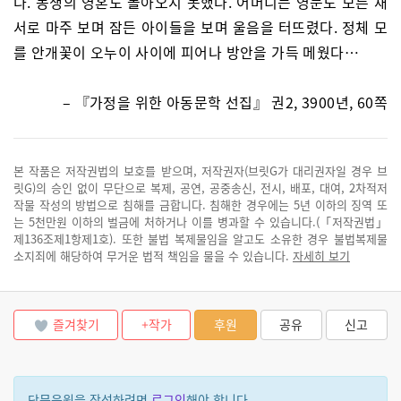
다. 동생의 영혼도 돌아오지 못했다. 어머니는 영문도 모른 채
서로 마주 보며 잠든 아이들을 보며 울음을 터뜨렸다. 정체 모
를 안개꽃이 오누이 사이에 피어나 방안을 가득 메웠다…
– 『가정을 위한 아동문학 선집』 권2, 3900년, 60쪽
본 작품은 저작권법의 보호를 받으며, 저작권자(브릿G가 대리권자일 경우 브
릿G)의 승인 없이 무단으로 복제, 공연, 공중송신, 전시, 배포, 대여, 2차적저
작물 작성의 방법으로 침해를 금합니다. 침해한 경우에는 5년 이하의 징역 또
는 5천만원 이하의 벌금에 처하거나 이를 병과할 수 있습니다.(「저작권법」
제136조제1항제1호). 또한 불법 복제물임을 알고도 소유한 경우 불법복제물
소지죄에 해당하여 무거운 법적 책임을 물을 수 있습니다.
자세히 보기
즐겨찾기
+작가
후원
공유
신고
단문응원을 작성하려면
로그인
해야 합니다.