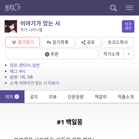
이야기가 있는 시
작가
제안
작가: 나타니엘
즐겨찾기
읽기목록
공유
숏코드복사
후원
작가소개
+
장르:
판타지
,
일반
태그:
#시
분량: 1회, 5매
소개: 이야기가 있는 시
더보기
회차
공지
리뷰
단문응원
책갈피
작품소개
1
#1 백일몽