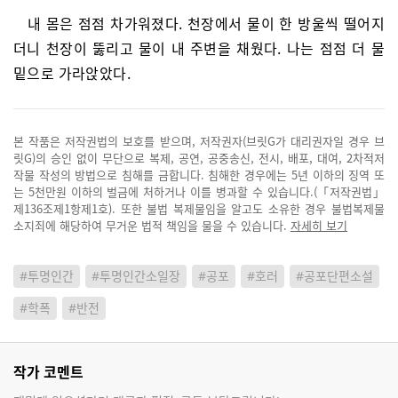
내 몸은 점점 차가워졌다. 천장에서 물이 한 방울씩 떨어지
더니 천장이 뚫리고 물이 내 주변을 채웠다. 나는 점점 더 물
밑으로 가라앉았다.
본 작품은 저작권법의 보호를 받으며, 저작권자(브릿G가 대리권자일 경우 브
릿G)의 승인 없이 무단으로 복제, 공연, 공중송신, 전시, 배포, 대여, 2차적저
작물 작성의 방법으로 침해를 금합니다. 침해한 경우에는 5년 이하의 징역 또
는 5천만원 이하의 벌금에 처하거나 이를 병과할 수 있습니다.(「저작권법」
제136조제1항제1호). 또한 불법 복제물임을 알고도 소유한 경우 불법복제물
소지죄에 해당하여 무거운 법적 책임을 물을 수 있습니다.
자세히 보기
#투명인간
#투명인간소일장
#공포
#호러
#공포단편소설
#학폭
#반전
작가 코멘트