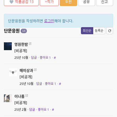
작품공감
13
+작가
후원
공유
신고
단문응원을 작성하려면
로그인
해야 합니다.
단문응원
최신순
등록순
14
영원한밤
[비공개]
25년 10월
·
답글
·
좋아요
1
·
#
매미상과
[비공개]
25년 10월
·
답글
·
좋아요
1
·
#
이나름
[비공개]
25년 2월
·
답글
·
좋아요
1
·
#