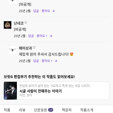
[비공개]
25년 2월
·
답글
·
좋아요
·
#
난네코
[비공개]
25년 2월
·
답글
·
좋아요
1
·
#
매미상과
재밌게 읽어 주셔서 감사드립니다!
25년 2월
·
답글
·
좋아요
1
·
#
브릿G 편집부가 추천하는 이 작품도 읽어보세요!
민담의 묘미가 살아 있는 기묘하고 특색 있는 괴담 시리즈!
시골 사람이 전해주는 이야기
지언, 호러
작품
리뷰
단문응원
책갈피
작품소개
14