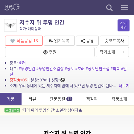
저수지 위 투명 인간
작가
제안
작가: 매미상과
작품공감
13
읽기목록
공유
숏코드복사
후원
작가소개
+
장르:
호러
태그:
#투명인간
#투명인간소일장
#공포
#호러
#공포단편소설
#학폭
#반
전
평점
×35
| 분량: 37매 | 성향:
소개: 우리 동네에 있는 저수지에 밤에 서 있으면 투명 인간이 된다는 소문이 돌았다. 부모님이 살인 전과자인 나는 늘 왕따를 당했고 나는 한 번만이라도 투명 인간이 되어보고 싶었다.
더보기
작품
리뷰
단문응원
책갈피
작품소개
14
'다리 위의 투명 인간' 소일장 참여작👤
추천셀렉션
저수지 위 투명 인간