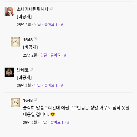
소나기내린뒤해나
[비공개]
25년 2월
·
답글
·
좋아요
1
·
#
1648
[비공개]
25년 2월
·
답글
·
좋아요
·
#
난네코
[비공개]
25년 2월
·
답글
·
좋아요
1
·
#
1648
솔직히 말씀드리건대 에필로그만큼은 정말 아무도 짐작 못할
내용일 겁니다.
25년 2월
·
답글
·
좋아요
1
·
#