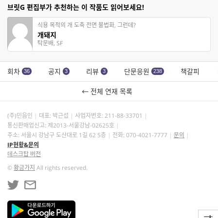
브릿G 편집부가 추천하는 이 작품도 읽어보세요!
식용 목적의 개 도축 전면 불법화, 그런데?
개돼지
탁문배, SF
회차
공지
리뷰
단문응원
책갈피
36
3
3
238
← 전체 연재 목록
(주)민음인
대표: 박근섭
사업자번호:
211-88-33701
통신판매업신고: 제2013-서울강남-02625호
주소: 서울시 강남구 도산대로 1길 62 5층
전화: 070-4021-7777
문의
IP현황&문의
데스크탑 버전
©
황금가지
All rights reserved.