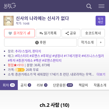
신사의 나라에는 신사가 없다
작가
제안
작가: 1648
즐겨찾기
읽기목록
공유
숏코드복사
후원
작가소개
+
장르:
추리/스릴러
,
판타지
태그:
#미스터리
#로맨스
#후회남
#냉정녀
#17세기영국
#비즈니스스릴러
#투자
#증권거래소
#팩션
#로맨스판타지
평점
×910
| 분량: 36회, 873매
가격:
26화 무료
10
소개: 증권거래소가 막 세워졌던 17세기 초 런던. 내로라하는 무역회사 ‘톰슨 앤 에피네 상사’의 공동대표 크리스 에피네에게, 투자계의 큰손으로 소문난 여인 수가 유혹하듯 접근한다. ...
더보기
회차
공지
리뷰
단문응원
책갈피
작품소개
36
3
3
238
ch.2 사람 (10)