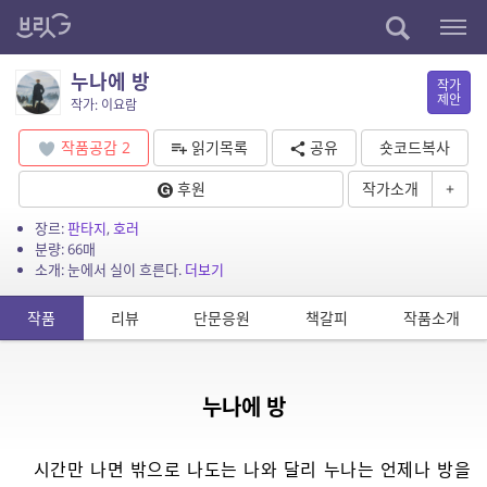
누나에 방
작가
제안
작가: 이요람
작품공감
2
읽기목록
공유
숏코드복사
후원
작가소개
+
장르:
판타지
,
호러
분량: 66매
소개: 눈에서 실이 흐른다.
더보기
작품
리뷰
단문응원
책갈피
작품소개
누나에 방
시간만 나면 밖으로 나도는 나와 달리 누나는 언제나 방을