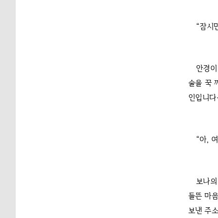
“잠시
안경이
술을 꾹 
인입니다
“아, 
보나의
들뜬 마음
보낸 주소