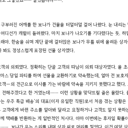
래도 그렇겠죠…… 알겠습니다…….”
 구부러진 어깨를 한 보나가 건물을 터덜터덜 걸어 나왔다. 눈 내리는
어디선가 캐럴이 들려왔다. 마치 보나가 나오기를 기다렸다는 듯. 하
래야. 한숨을 쉬며 계단 끝에 걸터앉은 보나가 무릎 위에 올려둔 상
가 봐도 정성스럽게 포장된 선물 상자였다.
고객의 의뢰였다. 정확히는 단골 고객의 따님이 의뢰 대상자였다. 올 
마스 당일 파티를 하며 선물을 교환하기로 약속했는데, 얼마 전 보
고객―의 전근으로 이사를 가는 바람에 약속을 지키지 못했다고 했다.
 전해주겠다고 한 거였는데…… 이런 상황을 맞닥뜨릴 줄은 몰랐다. 
는 우주 특급 배송’의 대표(이자 유일한 직원)로서 처음 겪는 상황은
 고객에게 바뀐 주소를 알아봐 달라고 요청하거나 고객도 알지 못하
께 택배를 반환하는 게 일반적인 처사다. 아마 이번에는 후자일 확률이
……. 보나가 우는 소리를 내며 상자 위로 머리를 찧었다. 이건 여덟 