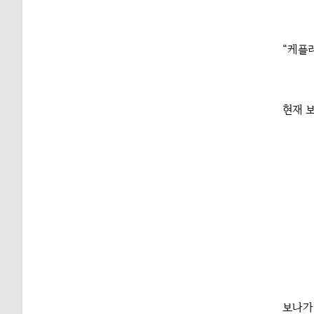
“케플러
현재 
보나가