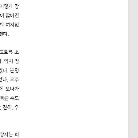
 이렇게 장
들이 많아진
명의 여지없
했다.
 꼬르륵 소
. 역시 점
였다. 분명
었다. 우주
에 보나가
 빠른 속도
 잔해, 우
불상사는 피