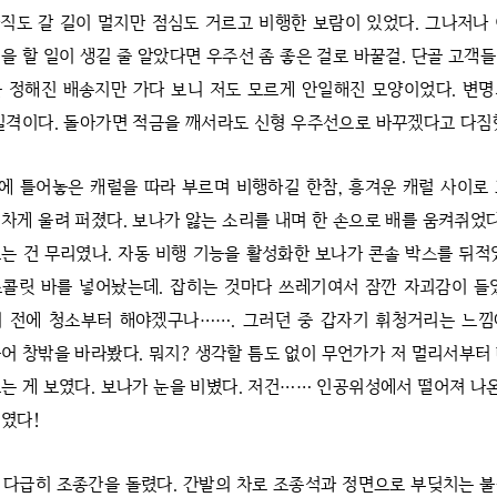
아직도 갈 길이 멀지만 점심도 거르고 비행한 보람이 있었다. 그나저나
을 할 일이 생길 줄 알았다면 우주선 좀 좋은 걸로 바꿀걸. 단골 고객
 정해진 배송지만 가다 보니 저도 모르게 안일해진 모양이었다. 변
실격이다. 돌아가면 적금을 깨서라도 신형 우주선으로 바꾸겠다고 다짐
에 틀어놓은 캐럴을 따라 부르며 비행하길 한참, 흥겨운 캐럴 사이로
차게 울려 퍼졌다. 보나가 앓는 소리를 내며 한 손으로 배를 움켜쥐었다
는 건 무리였나. 자동 비행 기능을 활성화한 보나가 콘솔 박스를 뒤적
콜릿 바를 넣어놨는데. 잡히는 것마다 쓰레기여서 잠깐 자괴감이 들
기 전에 청소부터 해야겠구나……. 그러던 중 갑자기 휘청거리는 느낌
어 창밖을 바라봤다. 뭐지? 생각할 틈도 없이 무언가가 저 멀리서부터
는 게 보였다. 보나가 눈을 비볐다. 저건…… 인공위성에서 떨어져 나온
였다!
 다급히 조종간을 돌렸다. 간발의 차로 조종석과 정면으로 부딪치는 