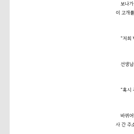
보나가
이 고개를
“저희
선생님
“혹시 
바뀌어
사 간 주