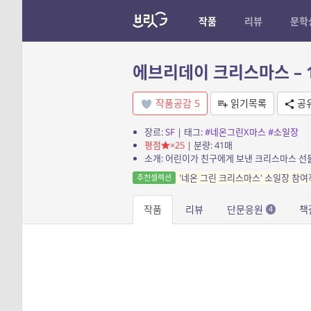
작품
리뷰
문학
에브리데이 크리스마스 – 
작품공감
5
읽기목록
공
장르:
SF
| 태그:
#네온그린X마스
#소일장
평점
×25
| 분량: 41매
소개: 어린이가 친구에게 보낸 크리스마스 선
'네온 그린 크리스마스' 소일장 참여
추천셀렉션
작품
리뷰
단문응원
책
4