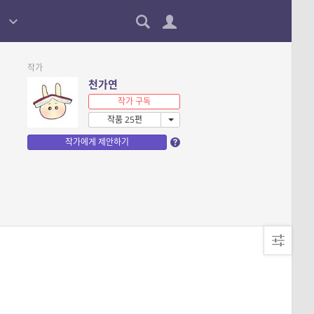
작가
천가연
작가 구독
작품 25편
작가에게 제안하기