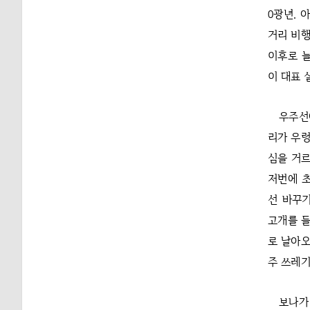
0광년. 
거리 비행
이후로 늘
이 대표 
우주선
리가 우렁
심을 거르
저번에 초
선 바꾸
고개를 들
로 날아오
주 쓰레기
보나가