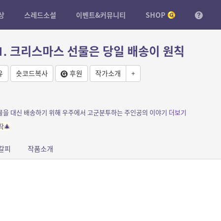
상
스레드소설
이벤트&커뮤니티
SHOP
1. 크리스마스 선물은 당일 배송이 원칙
유
숏코드복사
후원
작가소개
+
물을 대신 배송하기 위해 우주에서 고군분투하는 주인공의 이야기
더보기
작🎄
갈피
작품소개