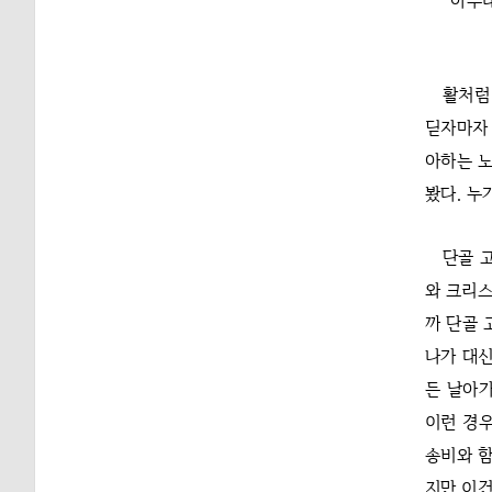
“아무
활처럼
딛자마자 
아하는 노
봤다. 누
단골 
와 크리스
까 단골 
나가 대신
든 날아가
이런 경우
송비와 함
지만 이건