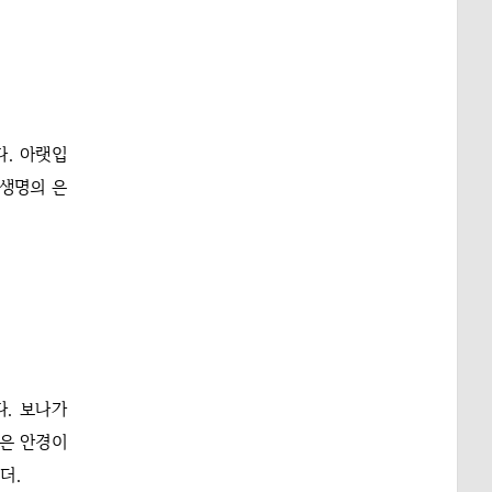
다. 아랫입
 생명의 은
. 보나가
음은 안경이
더.