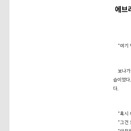
에브리
“여기 
보나가
습이었다.
다.
“혹시
“그건 