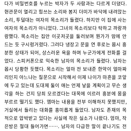
다가 비밀번호를 누르는 박자가 두 사람과는 다르게 더뎠다.
현관문이 열리고 힘쓰는 소리와 봉지 더미가 바닥에 내려앉는
소리, 투덜대는 여자의 목소리가 들렸다. 하지만 이 집에 사는
여자의 목소리가 아니었다. 그녀의 목소리보다 탁하고 까랑까
랑했다. 목소리는 집안 이곳저곳을 둘러보며 뭔가가 맘에 안
드는 듯 구시렁거렸다. 그러다 냉장고 문을 연 후로는 몹시 흥
분한 상태가 되어, 상스러운 욕을 하며 누군가에게 전화를 걸
었다. 스피커폰으로 익숙한 남자의 목소리가 들렸다. 남자는
몹시 당황한 듯했다. 목소리는 얼마 전 보내준 한약이 얼마짜
리인지 아느냐는 질문으로 시작해서 이제 나이가 마흔을 코앞
에 두고 있는데 도대체 둘이 애는 언제 낳을 계획이고 무슨 생
각을 하는 건지 당최 모르겠다는 대목에 이르러 흥분에 몸을
부르르 떨기도 했다. 엠마는 내용을 전부 이해하지 못했지만,
거실에서 들리는 대화를 흥미롭게 들었다. 남자도 존재의 목
적으로 압박받고 있다는 사실에 작은 실소가 나왔다. 엄마, 작
은방은 절대 들어가면……. 남자의 다급한 말이 끝나기도 전