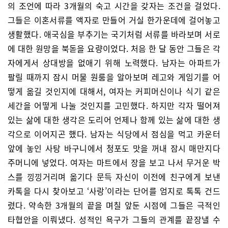
의 조언에 따라 3개월의 숙고 시간을 갖자는 조건을 걸었다.
그들은 이혼서류를 액자로 만들어 거실 한가운데에 걸어놓고
생활했다. 애국심을 부추기는 국기처럼 서류를 바라보며 서로
에 대한 원망을 북돋을 요량이었다. 처음 한 달 동안 그들은 각
자에게서 상대방을 없애기 위해 노력했다. 남자는 아파트가
팔릴 때까지 잠시 머물 원룸을 알아보며 레고와 게임기를 어
떻게 옮길 것인지에 대해서, 여자는 커피머신이나 식기 같은
세간을 어떻게 나눌 것인지를 고민했다. 하지만 각자 떨어져
있는 삶에 대한 생각은 도리어 언제나 함께 있는 삶에 대한 생
각으로 이어지곤 했다. 남자는 식당에서 점심을 먹고 카운터
앞에 놓인 사탕 바구니에서 청포도 맛을 꺼내 잠시 매만지다
주머니에 넣었다. 여자는 마트에서 장을 보고 나서 무거운 박
스를 낑낑거리며 옮기다 문득 자신이 이전에 친구에게 보낸
카톡을 다시 찾아보고 ‘사랑’이라는 단어를 엄지로 톡톡 건드
렸다. 약속한 3개월의 끝을 며칠 앞둔 시점에 그들은 극적인
타협안을 이뤄냈다. 성적인 욕구가 그들의 관계를 끝장낼 수