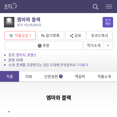
엠마와 블랙
작가
제안
작가: 이스트라이즈
작품공감
1
읽기목록
공유
숏코드복사
후원
작가소개
+
장르:
판타지
,
로맨스
분량: 66매
소개: 존재를 규정한다는 것은 도대체 무엇일까요 ?
더보기
작품
리뷰
단문응원
책갈피
작품소개
2
엠마와 블랙
*