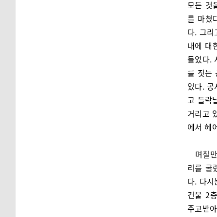
모든 것
를 마쳤
다. 그
내에 대
들었다.
를 짓는
었다. 
고 들락
거리고 
에서 헤
며칠만
리를 굴
다. 다
건물 2
주고받아야