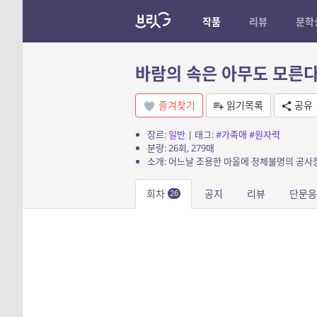
작품
리뷰
문학
바람의 속은 아무도 모른
즐겨찾기
읽기목록
공유
장르:
일반
| 태그:
#가족애
#원자력
분량: 26회, 279매
회차
공지
리뷰
단문응
26