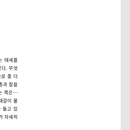
는 태세를
다. 무엇
로 좀 더
총과 칼을
는 쪽은…
재갈이 물
 들고 있
가 자세히