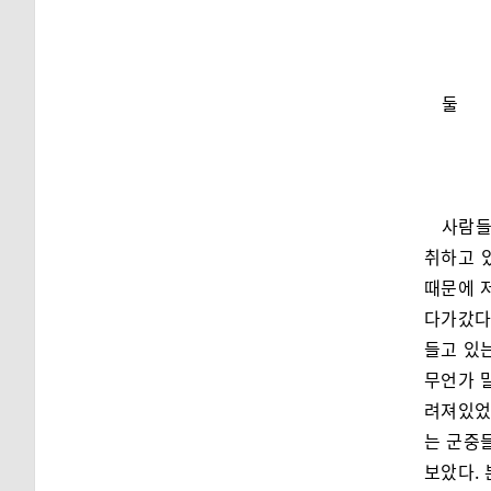
둘
사람들
취하고 
때문에 
다가갔다
들고 있
무언가 
려져있었
는 군중
보았다. 