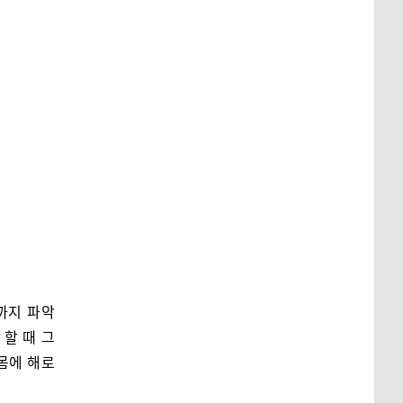
까지 파악
할 때 그
리몸에 해로