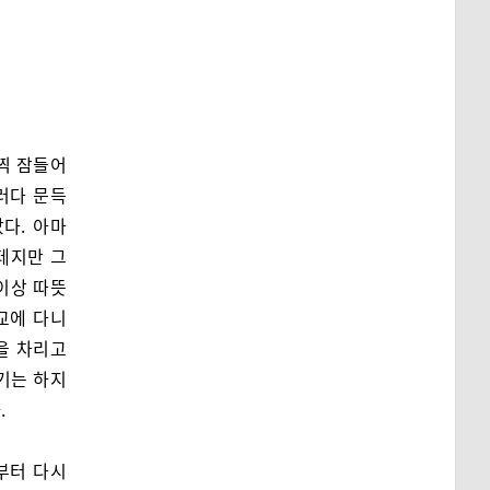
찍 잠들어
러다 문득
다. 아마
테지만 그
이상 따뜻
교에 다니
을 차리고
기는 하지
.
부터 다시