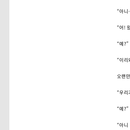
“아니…
“어! 
“예?”
“이리
오랜만
“우리
“예?”
“아니