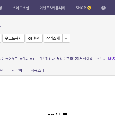
상
스레드소설
이벤트&커뮤니티
SHOP
다
숏코드복사
후원
작가소개
+
소개: 어느날 조용한 마을에 정체불명의 공사장이 들어서고, 경찰의 경비도 삼엄해진다. 평생을 그 마을에서 살아왔던 주인공과 그 아내는 그 공사장이 몸에 해로운 원자력 폐기장건설임을 알게되...
더보
원
책갈피
작품소개