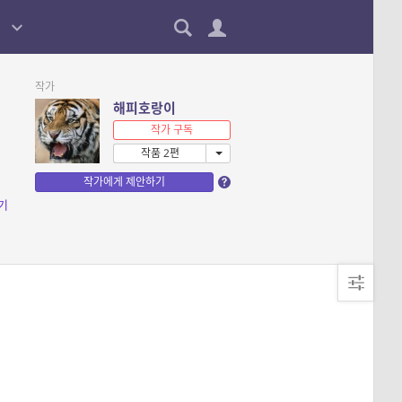
작가
해피호랑이
작가 구독
작품 2편
작가에게 제안하기
기