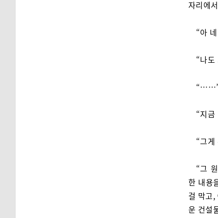
자리에서
“아 
“나도 
“……
“지금
“그게
“그 
한 내용
걸 막고,
운 건설