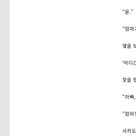
“응.”
“엄마
옆을 
‘어디
찾을 
“아빠
“엄마
사카도