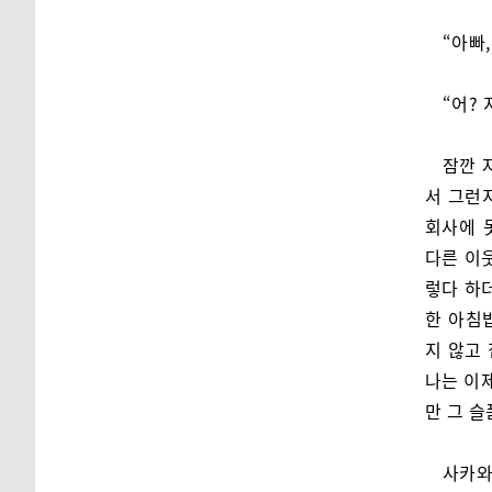
“아빠,
“어?
잠깐 
서 그런
회사에 
다른 이
렇다 하
한 아침
지 않고
나는 이
만 그 
사카와