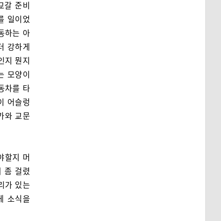
교갈 준비
를 일이었
동하는 아
더 강하게
인지 뭔지
는 모양이
동차를 타
이 어슬렁
카와 교문
야할지 머
 좀 걸렸
리가 있는
게 소식을