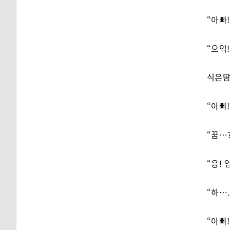
“아빠!
“으억!
식은땀
“아빠!
“꿈…
“응!
“하….
“아빠!