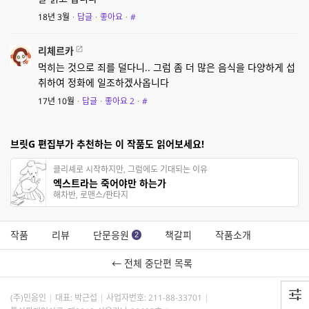
18년 3월
·
답글
·
좋아요
·
#
리체르카
먹히는 것으로 죄를 덜다니.. 그럼 좀 더 많은 음식을 다양하게 섭
취하여 정화에 일조하겠사옵니다
17년 10월
·
답글
·
좋아요
2
·
#
브릿G 편집부가 추천하는 이 작품도 읽어보세요!
클리셰로 시작하지만, 그럼에도 기대되는 이유
엑스트라는 죽어야만 하는가
해차반, 로맨스/판타지
작품
리뷰
단문응원
책갈피
작품소개
2
← 전체 중단편 목록
(주)민음인
대표: 박근섭
사업자번호:
211-88-33701