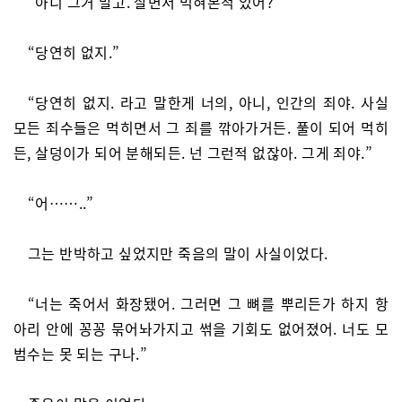
“아니 그거 말고. 살면서 먹혀본적 있어?”
“당연히 없지.”
“당연히 없지. 라고 말한게 너의, 아니, 인간의 죄야. 사실
모든 죄수들은 먹히면서 그 죄를 깎아가거든. 풀이 되어 먹히
든, 살덩이가 되어 분해되든. 넌 그런적 없잖아. 그게 죄야.”
“어……..”
그는 반박하고 싶었지만 죽음의 말이 사실이었다.
“너는 죽어서 화장됐어. 그러면 그 뼈를 뿌리든가 하지 항
아리 안에 꽁꽁 묶어놔가지고 썪을 기회도 없어졌어. 너도 모
범수는 못 되는 구나.”