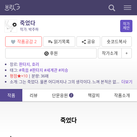
죽었다
작가
제안
작가: 박주하
작품공감
2
읽기목록
공유
숏코드복사
후원
작가소개
+
장르:
판타지
,
호러
태그:
#죽음
#판타지
#세계관
#저승
평점
×10
| 분량: 36매
소개: 그는 죽었다. 물론 어디까지나 그의 생각이다. 느껴 본적은 없지만 이게 죽음이겠거니, 생각이다.
더보기
작품
리뷰
단문응원
책갈피
작품소개
2
죽었다