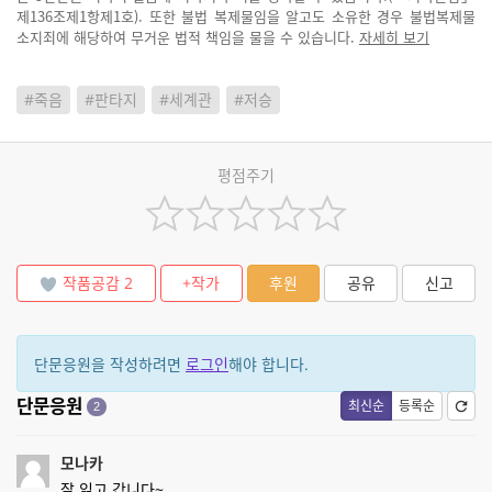
제136조제1항제1호). 또한 불법 복제물임을 알고도 소유한 경우 불법복제물
소지죄에 해당하여 무거운 법적 책임을 물을 수 있습니다.
자세히 보기
#죽음
#판타지
#세계관
#저승
평점주기
작품공감
2
+작가
후원
공유
신고
단문응원을 작성하려면
로그인
해야 합니다.
단문응원
최신순
등록순
2
모나카
잘 읽고 갑니다~